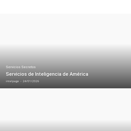
ALEMANIA
AUSTRIA
BELGICA
BULGARIA
CHIPRE
CROACIA
DINAMARCA
ESLOVAQUIA
ESLOVENIA
ESPAÑA
Servicios Secretos
Servicios de Inteligencia de América
intelpage
-
24/01/2026