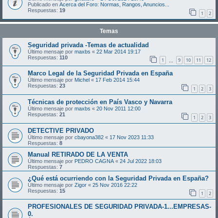
Publicado en
Acerca del Foro: Normas, Rangos, Anuncios...
Respuestas:
19
1
2
Temas
Seguridad privada -Temas de actualidad
Último mensaje por
maxbs
«
22 Mar 2014 19:17
Respuestas:
110
1
9
10
11
12
…
Marco Legal de la Seguridad Privada en España
Último mensaje por
Michel
«
17 Feb 2014 15:44
Respuestas:
23
1
2
3
Técnicas de protección en País Vasco y Navarra
Último mensaje por
maxbs
«
20 Nov 2011 12:00
Respuestas:
21
1
2
3
DETECTIVE PRIVADO
Último mensaje por
cbayona382
«
17 Nov 2023 11:33
Respuestas:
8
Manual RETIRADO DE LA VENTA
Último mensaje por
PEDRO CAGNA
«
24 Jul 2022 18:03
Respuestas:
7
¿Qué está ocurriendo con la Seguridad Privada en España?
Último mensaje por
Zigor
«
25 Nov 2016 22:22
Respuestas:
15
1
2
PROFESIONALES DE SEGURIDAD PRIVADA-1...EMPRESAS-
0.