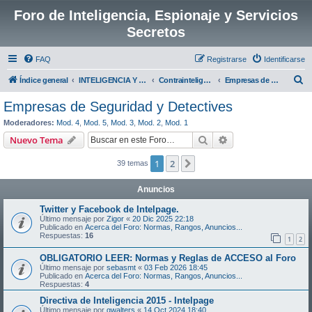
Foro de Inteligencia, Espionaje y Servicios
Secretos
FAQ
Registrarse
Identificarse
B
Índice general
INTELIGENCIA Y SEGURIDAD EN ESPAÑA:
Contrainteligencia y Seguridad
Empresas de Seguridad y Detectives
u
Empresas de Seguridad y Detectives
s
Moderadores:
Mod. 4
,
Mod. 5
,
Mod. 3
,
Mod. 2
,
Mod. 1
c
Buscar
Búsqueda avanzad
Nuevo Tema
a
1
2
Siguiente
39 temas
r
Anuncios
Twitter y Facebook de Intelpage.
Último mensaje por
Zigor
«
20 Dic 2025 22:18
Publicado en
Acerca del Foro: Normas, Rangos, Anuncios...
Respuestas:
16
1
2
OBLIGATORIO LEER: Normas y Reglas de ACCESO al Foro
Último mensaje por
sebasmt
«
03 Feb 2026 18:45
Publicado en
Acerca del Foro: Normas, Rangos, Anuncios...
Respuestas:
4
Directiva de Inteligencia 2015 - Intelpage
Último mensaje por
gwalters
«
14 Oct 2024 18:40