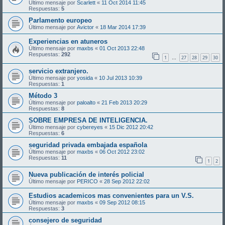
Último mensaje por
Scarlett
«
11 Oct 2014 11:45
Respuestas:
5
Parlamento europeo
Último mensaje por
Avictor
«
18 Mar 2014 17:39
Experiencias en atuneros
Último mensaje por
maxbs
«
01 Oct 2013 22:48
Respuestas:
292
1
27
28
29
30
…
servicio extranjero.
Último mensaje por
yosida
«
10 Jul 2013 10:39
Respuestas:
1
Método 3
Último mensaje por
paloalto
«
21 Feb 2013 20:29
Respuestas:
8
SOBRE EMPRESA DE INTELIGENCIA.
Último mensaje por
cybereyes
«
15 Dic 2012 20:42
Respuestas:
6
seguridad privada embajada española
Último mensaje por
maxbs
«
06 Oct 2012 23:02
Respuestas:
11
1
2
Nueva publicación de interés policial
Último mensaje por
PERICO
«
28 Sep 2012 22:02
Estudios academicos mas convenientes para un V.S.
Último mensaje por
maxbs
«
09 Sep 2012 08:15
Respuestas:
3
consejero de seguridad