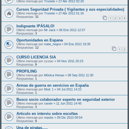
Último mensaje por
Trunete
«
27 Abr 2012 02:20
Cursos Seguridad Privada ( Vigilantes y sus especialidades)
Último mensaje por
Trunete
«
27 Abr 2012 01:16
Respuestas:
31
1
2
3
4
Indignante !PÁSALO!
Último mensaje por
Mr Jack
«
06 Ene 2012 12:57
Respuestas:
3
Oportunidades en Espana
Último mensaje por
nube_negra
«
04 Ene 2012 19:35
Respuestas:
12
1
2
CURSO LICENCIA SIA
Último mensaje por
systac
«
04 Nov 2011 20:23
Respuestas:
8
PROFILING
Último mensaje por
Mónica Henao
«
08 Sep 2011 11:30
Respuestas:
1
Armas de guerra en servicios en España
Último mensaje por
Mod. 1
«
04 Jul 2011 14:22
Respuestas:
1
Busco socio colaborador experto en seguridad exterior
Último mensaje por
xavier
«
11 Jun 2011 14:45
Respuestas:
3
Articulo en interviu sobre escoltas
Último mensaje por
maxbs
«
09 Dic 2010 09:54
Respuestas:
8
Una de piratas.....