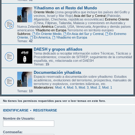
Yihadismo en el Resto del Mundo
Oriente Medio
(zona geográfica que incluye los países del Golfo y
vecinos, Israel y Mar Rojo)
Asia del Sur y Central
(Pakistán,
Afganistán, Chechenia, repúblicas exsoviéticas)
Extremo Oriente
(China, Filipinas, Tailandia, Malasia y conexiones en Australia y
Nueva Zelanda)
América
Canadá, USA, Venezuela, Argentina y demás países
americanos
Yihadismo en Europa
Terrorismo en territorio europeo
Subforos:
En Oriente Medio
,
En Asia del Sur y Central
,
En Extremo
Oriente
,
En America
,
Yihadismo en Europa
Temas:
42
DAESH y grupos afiliados
Tema dedicado a recopilar información sobre Técnicas, Tácticas y
Procedimientos; creación de SITREP; seguimiento de la comunidad
española, etc, relacionada con el DAESH
Temas:
15
Documentación yihadista
Espacio reservado a documentación sobre yihadismo: Estudios
académicos, evoluciones del terrorismo, prospectiva, manuales de
terrorismo y explosivos, corrientes islámicas, etc.
Moderadores:
Mod. 4
,
Mod. 5
,
Mod. 3
,
Mod. 2
,
Mod. 1
Temas:
13
No tienes los permisos requeridos para ver o leer temas en este foro.
IDENTIFICARSE
•
REGISTRARSE
Nombre de Usuario:
Contraseña: