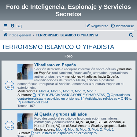
Foro de Inteligencia, Espionaje y Servicios
Secretos
FAQ
Registrarse
Identificarse
B
Índice general
TERRORISMO ISLAMICO O YIHADISTA
u
TERRORISMO ISLAMICO O YIHADISTA
s
Foro
c
a
Yihadismo en España
Sección dedicada a recopilar información sobre células
yihadistas
r
en España
: reclutamiento, financiación, atentados, operaciones
antiterroristas, etc y
menciones yihadistas hacia España
:
reivindicaciones de Ceuta y Melilla, críticas a posturas
democráticas, recuperar al-Andalus, amenazas a nuestras tropas en el
exterior, etc.
Moderadores:
Mod. 4
,
Mod. 5
,
Mod. 3
,
Mod. 2
,
Mod. 1
Subforos:
INTELIGENCIA BÁSICA SOBRE YIHADISTAS
,
Operaciones
contra-terroristas y actividad en prisiones
,
Actividades religiosas y ONG's
,
Atentado del 11-M
Temas:
167
Al Qaeda y grupos afiliados
Foro destinado al estudio de la organización, sus líderes,
estrategias y comunicados.
AQMI, AQAP, ISIL, Al Shabaab, Al
Nusrah Front, AQ en el Sinai, Ansar al Sharia y grupos afiliados
Moderadores:
Mod. 4
,
Mod. 5
,
Mod. 3
,
Mod. 2
,
Mod. 1
Subforo:
Secuestros de españoles en el extranjero
Temas:
51