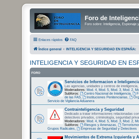
Foro de Inteligenc
Foro sobre: Inteligencia, Espionaje 
Enlaces rápidos
FAQ
Índice general
INTELIGENCIA Y SEGURIDAD EN ESPAÑA:
INTELIGENCIA Y SEGURIDAD EN ES
FORO
Servicios de Informacion e Inteligenci
Las agencias, unidades y centros de inteligencia,
Moderadores:
Mod. 4
,
Mod. 5
,
Mod. 3
,
Mod. 2
,
Mo
Subforos:
Centro Nacional de Inteligencia
,
F
de las FAS
,
Instituciones Penitenciarias
,
Órg
Servicio de Vigilancia Aduanera
Contrainteligencia y Seguridad
Dedicado a tratar informaciones relacionadas con 
detectives privados, criminología, seguridad priva
Moderadores:
Mod. 4
,
Mod. 5
,
Mod. 3
,
Mod. 2
,
Mo
Subforos:
Riesgos y Amenazas
,
Terrorismo
Grupos Radicales
,
Empresas de Seguridad y Detectives
Movimientos de Extrema Izquierda y A