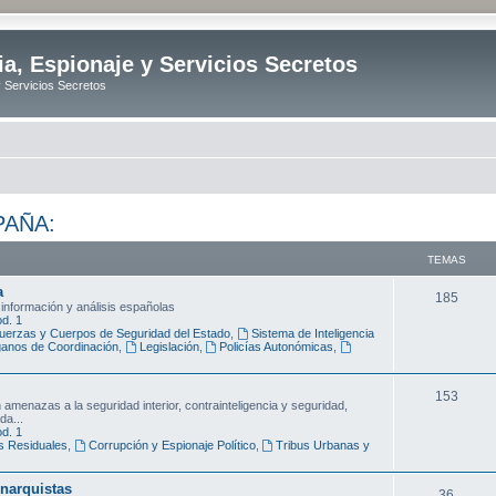
ia, Espionaje y Servicios Secretos
y Servicios Secretos
PAÑA:
TEMAS
a
T
185
 información y análisis españolas
d. 1
e
uerzas y Cuerpos de Seguridad del Estado
,
Sistema de Inteligencia
anos de Coordinación
,
Legislación
,
Policías Autonómicas
,
m
a
T
153
amenazas a la seguridad interior, contrainteligencia y seguridad,
s
da...
e
d. 1
s Residuales
,
Corrupción y Espionaje Político
,
Tribus Urbanas y
m
a
narquistas
T
36