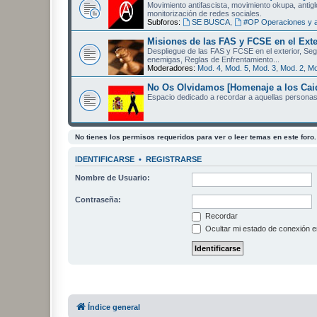
Movimiento antifascista, movimiento okupa, antigl
monitorización de redes sociales.
Subforos:
SE BUSCA
,
#OP Operaciones y a
Misiones de las FAS y FCSE en el Exte
Despliegue de las FAS y FCSE en el exterior, Se
enemigas, Reglas de Enfrentamiento...
Moderadores:
Mod. 4
,
Mod. 5
,
Mod. 3
,
Mod. 2
,
Mo
No Os Olvidamos [Homenaje a los Cai
Espacio dedicado a recordar a aquellas personas 
No tienes los permisos requeridos para ver o leer temas en este foro.
IDENTIFICARSE
•
REGISTRARSE
Nombre de Usuario:
Contraseña:
Recordar
Ocultar mi estado de conexión e
Índice general