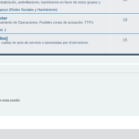
obalización, antimilitarismo, hacktivismo en favor de estos grupos y
s
e
poyo (Redes Sociales y Hacktivismo)
m
rior
T
19
guimiento de Operaciones, Posibles zonas de actuación, TTP's
a
e
d. 1
s
m
dos]
T
15
caídas en acto de servicio o asesinadas por el terrorismo.
a
e
s
m
a
s
n esta sesión