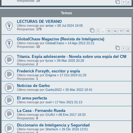
Respuestas:
19
1
2
Temas
LECTURAS DE VERANO
Último mensaje por
amtar
«
08 Jul 2024 19:05
Respuestas:
179
1
15
16
17
18
…
GlobalChase Magazine (Revista de Inteligencia)
Último mensaje por
GlobalChase
«
14 Ago 2012 22:21
Respuestas:
15
1
2
Titania. Espía adolescente - Novela sobre una espía del CNI
Último mensaje por
fyces
«
09 Mar 2025 20:28
Respuestas:
2
Frederick Forsyth, escritor y espía
Último mensaje por
Enigma
«
17 Oct 2024 01:25
Respuestas:
1
Noticias de Garbo
Último mensaje por
Garbo2022
«
30 Mar 2022 18:41
El arma perfecta
Último mensaje por
osel
«
17 Nov 2021 01:13
La Casa - Fernando Rueda
Último mensaje por
GUAU
«
08 Ene 2017 18:33
Respuestas:
8
Diccionario de Inteligencia y Seguridad
Último mensaje por
Sherlock
«
26 Dic 2016 13:51
Respuestas:
4