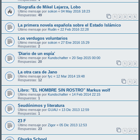
Biografía de Mikel Lejarza, Lobo
Último mensaje por
sokon
«
04 May 2016 18:23
Respuestas:
49
1
2
3
4
5
La primera novela española sobre el Estado Islámico
Último mensaje por
Rudin
«
22 Feb 2016 22:28
Los verdugos voluntarios
Último mensaje por
sokon
«
27 Ene 2016 15:29
Respuestas:
2
'Diario de un espía'
Último mensaje por
Kundschafter
«
20 Sep 2015 00:00
Respuestas:
20
1
2
3
La otra cara de Jano
Último mensaje por
fyc
«
12 Mar 2014 19:48
Respuestas:
12
1
2
Libro: "EL HOMBRE SIN ROSTRO" Markus wolf
Último mensaje por
Kundschafter
«
14 Feb 2014 22:15
Respuestas:
1
Seudónimos y literatura
Último mensaje por
GUAU
«
13 Dic 2013 12:59
Respuestas:
1
23 F
Último mensaje por
Zigor
«
05 Dic 2013 12:53
Respuestas:
23
1
2
3
Ghurka School