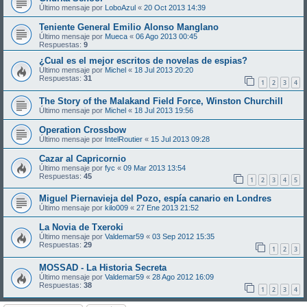
Último mensaje por
LoboAzul
«
20 Oct 2013 14:39
Teniente General Emilio Alonso Manglano
Último mensaje por
Mueca
«
06 Ago 2013 00:45
Respuestas:
9
¿Cual es el mejor escritos de novelas de espias?
Último mensaje por
Michel
«
18 Jul 2013 20:20
Respuestas:
31
1
2
3
4
The Story of the Malakand Field Force, Winston Churchill
Último mensaje por
Michel
«
18 Jul 2013 19:56
Operation Crossbow
Último mensaje por
IntelRoutier
«
15 Jul 2013 09:28
Cazar al Capricornio
Último mensaje por
fyc
«
09 Mar 2013 13:54
Respuestas:
45
1
2
3
4
5
Miguel Piernavieja del Pozo, espía canario en Londres
Último mensaje por
kilo009
«
27 Ene 2013 21:52
La Novia de Txeroki
Último mensaje por
Valdemar59
«
03 Sep 2012 15:35
Respuestas:
29
1
2
3
MOSSAD - La Historia Secreta
Último mensaje por
Valdemar59
«
28 Ago 2012 16:09
Respuestas:
38
1
2
3
4