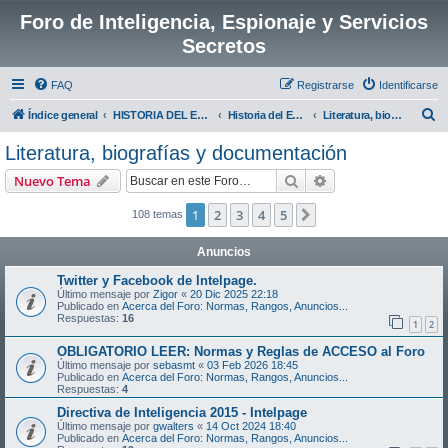
Foro de Inteligencia, Espionaje y Servicios
Secretos
FAQ
Registrarse
Identificarse
B
Índice general
HISTORIA DEL ESPIONAJE
Historia del Espionaje
Literatura, biografías y documentación
u
Literatura, biografías y documentación
s
Buscar
Búsqueda avanzad
Nuevo Tema
c
a
1
2
3
4
5
Siguiente
108 temas
r
Anuncios
Twitter y Facebook de Intelpage.
Último mensaje por
Zigor
«
20 Dic 2025 22:18
Publicado en
Acerca del Foro: Normas, Rangos, Anuncios...
Respuestas:
16
1
2
OBLIGATORIO LEER: Normas y Reglas de ACCESO al Foro
Último mensaje por
sebasmt
«
03 Feb 2026 18:45
Publicado en
Acerca del Foro: Normas, Rangos, Anuncios...
Respuestas:
4
Directiva de Inteligencia 2015 - Intelpage
Último mensaje por
gwalters
«
14 Oct 2024 18:40
Publicado en
Acerca del Foro: Normas, Rangos, Anuncios...