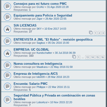
Consejos para mi futuro como PMC
Último mensaje por
GUAU
«
31 Ago 2020 22:28
Respuestas:
1
Equipamiento para Policia o Seguridad
Último mensaje por
Zigor
«
26 Abr 2020 22:55
SIA LICENCIAS
Último mensaje por
SKY
«
10 Ene 2017 14:03
Respuestas:
27
1
2
3
ENTREVISTA A JML "El Rubio" - revisión geopolítica
Último mensaje por
Sagitus
«
05 Dic 2016 15:00
EMPRESA: UC GLOBAL
Último mensaje por
Kundschafter
«
30 Jul 2016 06:39
Respuestas:
153
1
13
14
15
16
…
Nueva consultora en Inteligencia
Último mensaje por
Maatkara
«
22 May 2016 01:58
Empresa de Inteligencia AICS
Último mensaje por
kilo009
«
28 Mar 2016 18:23
Encuesta: Salario PMC
Último mensaje por
Philippe
«
22 Mar 2016 15:11
Respuestas:
5
Seguridad Pública y Privada en combinación en zonas
hostiles
Último mensaje por
LoboAzul
«
10 Nov 2015 22:20
Respuestas:
7