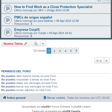
1
2
How to Find Work as a Close Protection Specialist
Último mensaje por
SKY
«
14 Ago 2014 12:08
PMCs de origen español
Último mensaje por
jose bedmar
«
05 Ago 2014 12:08
Respuestas:
3
Empresa CorpIS
Último mensaje por
Corpis
«
03 Ago 2014 16:41
Respuestas:
6
Nuevo Tema
1
2
3
4
5
Siguiente
112 temas
Ir a
PERMISOS DEL FORO
No puedes
abrir nuevos temas en este Foro
No puedes
responder a temas en este Foro
No puedes
editar sus mensajes en este Foro
No puedes
borrar sus mensajes en este Foro
No puedes
enviar adjuntos en este Foro
Índice general
Borrar cookies
Todos los horarios son
UTC+02:00
Desarrollado por
phpBB
® Forum Software © phpBB Limited
Traducción al español por
phpBB España