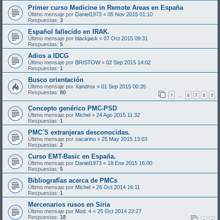
Primer curso Medicine in Remote Areas en España
Último mensaje por
Daniel1973
«
05 Nov 2015 01:10
Respuestas:
3
Español fallecido en IRAK.
Último mensaje por
blackjack
«
07 Oct 2015 09:31
Respuestas:
5
Adios a IDCG
Último mensaje por
BRISTOW
«
02 Sep 2015 14:02
Respuestas:
1
Busco orientación
Último mensaje por
Xandrox
«
01 Sep 2015 00:35
Respuestas:
80
1
6
7
8
9
…
Concepto genérico PMC-PSD
Último mensaje por
Michel
«
24 Ago 2015 11:32
Respuestas:
1
PMC´S extranjeras desconocidas.
Último mensaje por
sacarino
«
25 May 2015 13:03
Respuestas:
2
Curso EMT-Basic en España.
Último mensaje por
Daniel1973
«
18 Ene 2015 16:00
Respuestas:
5
Bibliografías acerca de PMCs
Último mensaje por
Michel
«
26 Oct 2014 16:11
Respuestas:
1
Mercenarios rusos en Siria
Último mensaje por
Mod. 4
«
25 Oct 2014 22:27
Respuestas:
18