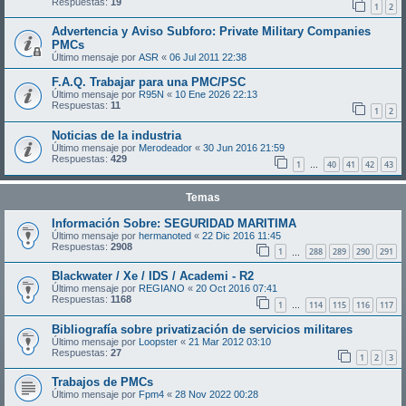
Respuestas:
19
1
2
Advertencia y Aviso Subforo: Private Military Companies
PMCs
Último mensaje por
ASR
«
06 Jul 2011 22:38
F.A.Q. Trabajar para una PMC/PSC
Último mensaje por
R95N
«
10 Ene 2026 22:13
Respuestas:
11
1
2
Noticias de la industria
Último mensaje por
Merodeador
«
30 Jun 2016 21:59
Respuestas:
429
1
40
41
42
43
…
Temas
Información Sobre: SEGURIDAD MARITIMA
Último mensaje por
hermanoted
«
22 Dic 2016 11:45
Respuestas:
2908
1
288
289
290
291
…
Blackwater / Xe / IDS / Academi - R2
Último mensaje por
REGIANO
«
20 Oct 2016 07:41
Respuestas:
1168
1
114
115
116
117
…
Bibliografía sobre privatización de servicios militares
Último mensaje por
Loopster
«
21 Mar 2012 03:10
Respuestas:
27
1
2
3
Trabajos de PMCs
Último mensaje por
Fpm4
«
28 Nov 2022 00:28