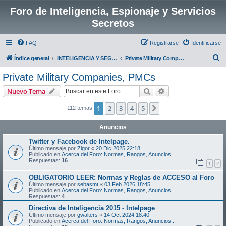
Foro de Inteligencia, Espionaje y Servicios
Secretos
FAQ
Registrarse
Identificarse
B
Índice general
INTELIGENCIA Y SEGURIDAD GLOBAL:
Private Military Companies, PMCs
u
Private Military Companies, PMCs
s
Buscar
Búsqueda avanzad
Nuevo Tema
c
a
1
2
3
4
5
Siguiente
112 temas
r
Anuncios
Twitter y Facebook de Intelpage.
Último mensaje por
Zigor
«
20 Dic 2025 22:18
Publicado en
Acerca del Foro: Normas, Rangos, Anuncios...
Respuestas:
16
1
2
OBLIGATORIO LEER: Normas y Reglas de ACCESO al Foro
Último mensaje por
sebasmt
«
03 Feb 2026 18:45
Publicado en
Acerca del Foro: Normas, Rangos, Anuncios...
Respuestas:
4
Directiva de Inteligencia 2015 - Intelpage
Último mensaje por
gwalters
«
14 Oct 2024 18:40
Publicado en
Acerca del Foro: Normas, Rangos, Anuncios...