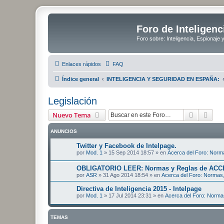
Foro de Inteligenc
Foro sobre: Inteligencia, Espionaje 
Enlaces rápidos
FAQ
Índice general
INTELIGENCIA Y SEGURIDAD EN ESPAÑA:
Legislación
Buscar
Bús
Nuevo Tema
ANUNCIOS
Twitter y Facebook de Intelpage.
por
Mod. 1
»
15 Sep 2014 18:57
» en
Acerca del Foro: Norma
OBLIGATORIO LEER: Normas y Reglas de ACC
por
ASR
»
31 Ago 2014 18:54
» en
Acerca del Foro: Normas,
Directiva de Inteligencia 2015 - Intelpage
por
Mod. 1
»
17 Jul 2014 23:31
» en
Acerca del Foro: Norma
TEMAS