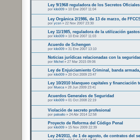
Ley 9/1968 reguladora de los Secretos Oficiales
por
kilo009
»
10 Ene 2007 11:04
Ley Orgánica 2/1986, de 13 de marzo, de FFCC
por
ycsn
»
22 Nov 2007 23:30
Ley 11/1985, reguladora de la utilización gasto
por
kilo009
»
10 Ene 2007 11:03
Acuerdo de Schengen
por
kilo009
»
31 Ene 2007 13:10
Noticias jurídicas relacionadas con la seguridad
por
Michel
»
27 Mar 2015 09:06
Ley de Enjuiciamiento Criminal, banda armada, 
por
kilo009
»
20 Oct 2009 23:47
Ley 10/2010 blanqueo capitales y financiación 
por
Mueca
»
28 Jun 2009 23:41
Acuerdos Generales de Seguridad
por
kilo009
»
01 Oct 2008 22:19
Violación de secreto profesional
por
paloalto
»
24 Abr 2014 12:58
Proyecto de Reforma del Código Penal
por
kilo009
»
15 Nov 2009 22:39
Ley 24/2011, de 1 de agosto, de contratos del s