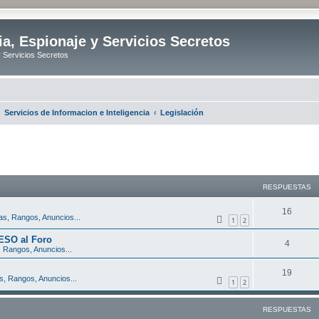
ia, Espionaje y Servicios Secretos
y Servicios Secretos
Servicios de Informacion e Inteligencia
Legislación
queda avanzada
RESPUESTAS
R
16
s, Rangos, Anuncios...
1
2
e
ESO al Foro
R
4
s
 Rangos, Anuncios...
e
p
R
19
s, Rangos, Anuncios...
s
1
2
u
e
p
e
s
RESPUESTAS
u