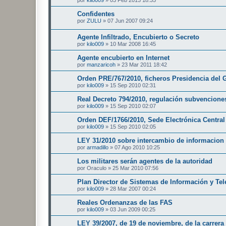
por
kilo009
»
03 Feb 2013 18:35
Confidentes
por
ZULU
»
07 Jun 2007 09:24
Agente Infiltrado, Encubierto o Secreto
por
kilo009
»
10 Mar 2008 16:45
Agente encubierto en Internet
por
manzaricoh
»
23 Mar 2011 18:42
Orden PRE/767/2010, ficheros Presidencia del 
por
kilo009
»
15 Sep 2010 02:31
Real Decreto 794/2010, regulación subvencione
por
kilo009
»
15 Sep 2010 02:07
Orden DEF/1766/2010, Sede Electrónica Centra
por
kilo009
»
15 Sep 2010 02:05
LEY 31/2010 sobre intercambio de informacion 
por
armadillo
»
07 Ago 2010 10:25
Los militares serán agentes de la autoridad
por
Oraculo
»
25 Mar 2010 07:56
Plan Director de Sistemas de Información y T
por
kilo009
»
28 Mar 2007 00:24
Reales Ordenanzas de las FAS
por
kilo009
»
03 Jun 2009 00:25
LEY 39/2007, de 19 de noviembre, de la carrera m