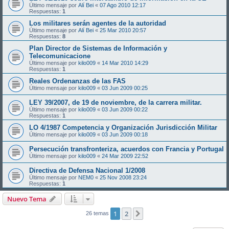
Último mensaje por
Alí Bei
«
07 Ago 2010 12:17
Respuestas:
1
Los militares serán agentes de la autoridad
Último mensaje por
Alí Bei
«
25 Mar 2010 20:57
Respuestas:
8
Plan Director de Sistemas de Información y
Telecomunicacione
Último mensaje por
kilo009
«
14 Mar 2010 14:29
Respuestas:
1
Reales Ordenanzas de las FAS
Último mensaje por
kilo009
«
03 Jun 2009 00:25
LEY 39/2007, de 19 de noviembre, de la carrera militar.
Último mensaje por
kilo009
«
03 Jun 2009 00:22
Respuestas:
1
LO 4/1987 Competencia y Organización Jurisdicción Militar
Último mensaje por
kilo009
«
03 Jun 2009 00:18
Persecución transfronteriza, acuerdos con Francia y Portugal
Último mensaje por
kilo009
«
24 Mar 2009 22:52
Directiva de Defensa Nacional 1/2008
Último mensaje por
NEM0
«
25 Nov 2008 23:24
Respuestas:
1
Nuevo Tema
1
2
Siguiente
26 temas