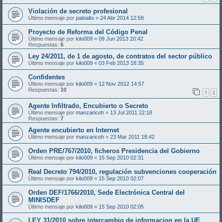
Violación de secreto profesional
Último mensaje por
paloalto
«
24 Abr 2014 12:58
Proyecto de Reforma del Código Penal
Último mensaje por
kilo009
«
09 Jun 2013 20:42
Respuestas:
5
Ley 24/2011, de 1 de agosto, de contratos del sector público
Último mensaje por
kilo009
«
03 Feb 2013 18:35
Confidentes
Último mensaje por
kilo009
«
12 Nov 2012 14:57
Respuestas:
10
1
2
Agente Infiltrado, Encubierto o Secreto
Último mensaje por
manzaricoh
«
13 Jul 2011 22:18
Respuestas:
7
Agente encubierto en Internet
Último mensaje por
manzaricoh
«
23 Mar 2011 18:42
Orden PRE/767/2010, ficheros Presidencia del Gobierno
Último mensaje por
kilo009
«
15 Sep 2010 02:31
Real Decreto 794/2010, regulación subvenciones cooperación
Último mensaje por
kilo009
«
15 Sep 2010 02:07
Orden DEF/1766/2010, Sede Electrónica Central del
MINISDEF
Último mensaje por
kilo009
«
15 Sep 2010 02:05
LEY 31/2010 sobre intercambio de informacion en la UE