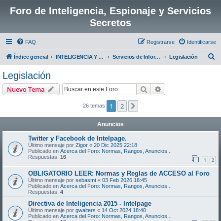
Foro de Inteligencia, Espionaje y Servicios
Secretos
FAQ
Registrarse
Identificarse
B
Índice general
INTELIGENCIA Y SEGURIDAD EN ESPAÑA:
Servicios de Informacion e Inteligencia
Legislación
u
Legislación
s
Buscar
Búsqueda avanzad
Nuevo Tema
c
a
1
2
Siguiente
26 temas
r
Anuncios
Twitter y Facebook de Intelpage.
Último mensaje por
Zigor
«
20 Dic 2025 22:18
Publicado en
Acerca del Foro: Normas, Rangos, Anuncios...
Respuestas:
16
1
2
OBLIGATORIO LEER: Normas y Reglas de ACCESO al Foro
Último mensaje por
sebasmt
«
03 Feb 2026 18:45
Publicado en
Acerca del Foro: Normas, Rangos, Anuncios...
Respuestas:
4
Directiva de Inteligencia 2015 - Intelpage
Último mensaje por
gwalters
«
14 Oct 2024 18:40
Publicado en
Acerca del Foro: Normas, Rangos, Anuncios...