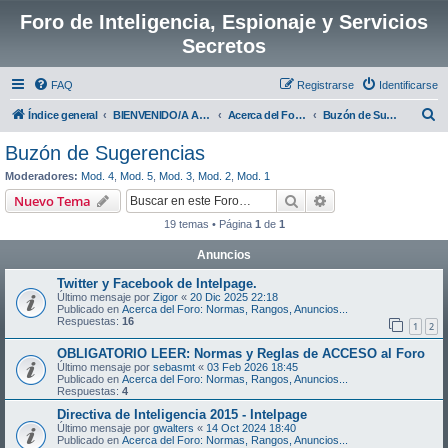
Foro de Inteligencia, Espionaje y Servicios
Secretos
FAQ
Registrarse
Identificarse
B
Índice general
BIENVENIDO/A AL FORO!
Acerca del Foro: Normas, Rangos, Anuncios...
Buzón de Sugerencias
u
Buzón de Sugerencias
s
Moderadores:
Mod. 4
,
Mod. 5
,
Mod. 3
,
Mod. 2
,
Mod. 1
c
Buscar
Búsqueda avanzad
Nuevo Tema
a
19 temas • Página
1
de
1
r
Anuncios
Twitter y Facebook de Intelpage.
Último mensaje por
Zigor
«
20 Dic 2025 22:18
Publicado en
Acerca del Foro: Normas, Rangos, Anuncios...
Respuestas:
16
1
2
OBLIGATORIO LEER: Normas y Reglas de ACCESO al Foro
Último mensaje por
sebasmt
«
03 Feb 2026 18:45
Publicado en
Acerca del Foro: Normas, Rangos, Anuncios...
Respuestas:
4
Directiva de Inteligencia 2015 - Intelpage
Último mensaje por
gwalters
«
14 Oct 2024 18:40
Publicado en
Acerca del Foro: Normas, Rangos, Anuncios...