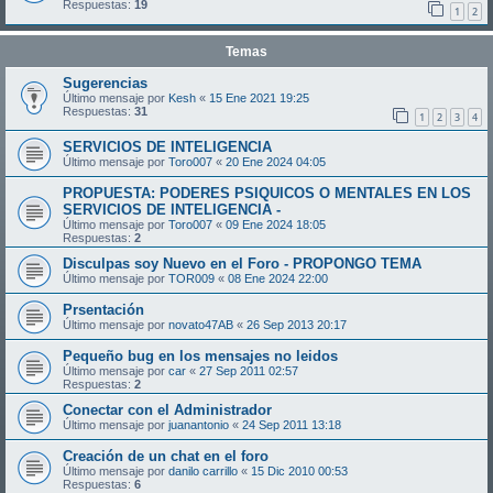
Respuestas:
19
1
2
Temas
Sugerencias
Último mensaje por
Kesh
«
15 Ene 2021 19:25
Respuestas:
31
1
2
3
4
SERVICIOS DE INTELIGENCIA
Último mensaje por
Toro007
«
20 Ene 2024 04:05
PROPUESTA: PODERES PSIQUICOS O MENTALES EN LOS
SERVICIOS DE INTELIGENCIA -
Último mensaje por
Toro007
«
09 Ene 2024 18:05
Respuestas:
2
Disculpas soy Nuevo en el Foro - PROPONGO TEMA
Último mensaje por
TOR009
«
08 Ene 2024 22:00
Prsentación
Último mensaje por
novato47AB
«
26 Sep 2013 20:17
Pequeño bug en los mensajes no leidos
Último mensaje por
car
«
27 Sep 2011 02:57
Respuestas:
2
Conectar con el Administrador
Último mensaje por
juanantonio
«
24 Sep 2011 13:18
Creación de un chat en el foro
Último mensaje por
danilo carrillo
«
15 Dic 2010 00:53
Respuestas:
6