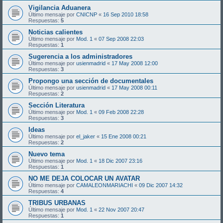
Vigilancia Aduanera
Último mensaje por
CNICNP
«
16 Sep 2010 18:58
Respuestas:
5
Noticias calientes
Último mensaje por
Mod. 1
«
07 Sep 2008 22:03
Respuestas:
1
Sugerencia a los administradores
Último mensaje por
usienmadrid
«
17 May 2008 12:00
Respuestas:
3
Propongo una sección de documentales
Último mensaje por
usienmadrid
«
17 May 2008 00:11
Respuestas:
2
Sección Literatura
Último mensaje por
Mod. 1
«
09 Feb 2008 22:28
Respuestas:
3
Ideas
Último mensaje por
el_jaker
«
15 Ene 2008 00:21
Respuestas:
2
Nuevo tema
Último mensaje por
Mod. 1
«
18 Dic 2007 23:16
Respuestas:
1
NO ME DEJA COLOCAR UN AVATAR
Último mensaje por
CAMALEONMARIACHI
«
09 Dic 2007 14:32
Respuestas:
4
TRIBUS URBANAS
Último mensaje por
Mod. 1
«
22 Nov 2007 20:47
Respuestas:
1