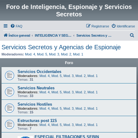
Foro de Inteligencia, Espionaje y Servicios
Secretos
FAQ
Registrarse
Identificarse
B
Índice general
INTELIGENCIA Y SEGURIDAD GLOBAL:
Servicios Secretos y Agencias de Espionaje
u
Servicios Secretos y Agencias de Espionaje
s
Moderadores:
Mod. 4
,
Mod. 5
,
Mod. 3
,
Mod. 2
,
Mod. 1
c
Foro
a
Servicios Occidentales
r
Moderadores:
Mod. 4
,
Mod. 5
,
Mod. 3
,
Mod. 2
,
Mod. 1
Temas:
31
Servicios Neutrales
Moderadores:
Mod. 4
,
Mod. 5
,
Mod. 3
,
Mod. 2
,
Mod. 1
Temas:
33
Servicios Hostiles
Moderadores:
Mod. 4
,
Mod. 5
,
Mod. 3
,
Mod. 2
,
Mod. 1
Temas:
15
Estructuras post 11S
Moderadores:
Mod. 4
,
Mod. 5
,
Mod. 3
,
Mod. 2
,
Mod. 1
Temas:
7
ESPECIAL FILTRACIONES SEBIN