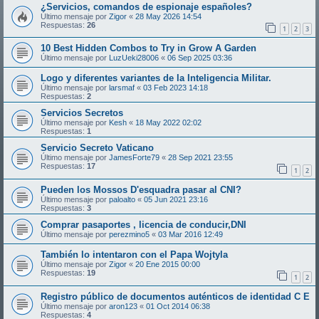
¿Servicios, comandos de espionaje españoles?
Último mensaje por
Zigor
«
28 May 2026 14:54
Respuestas:
26
1
2
3
10 Best Hidden Combos to Try in Grow A Garden
Último mensaje por
LuzUeki28006
«
06 Sep 2025 03:36
Logo y diferentes variantes de la Inteligencia Militar.
Último mensaje por
larsmaf
«
03 Feb 2023 14:18
Respuestas:
2
Servicios Secretos
Último mensaje por
Kesh
«
18 May 2022 02:02
Respuestas:
1
Servicio Secreto Vaticano
Último mensaje por
JamesForte79
«
28 Sep 2021 23:55
Respuestas:
17
1
2
Pueden los Mossos D'esquadra pasar al CNI?
Último mensaje por
paloalto
«
05 Jun 2021 23:16
Respuestas:
3
Comprar pasaportes , licencia de conducir,DNI
Último mensaje por
perezmino5
«
03 Mar 2016 12:49
También lo intentaron con el Papa Wojtyla
Último mensaje por
Zigor
«
20 Ene 2015 00:00
Respuestas:
19
1
2
Registro público de documentos auténticos de identidad C E
Último mensaje por
aron123
«
01 Oct 2014 06:38
Respuestas:
4