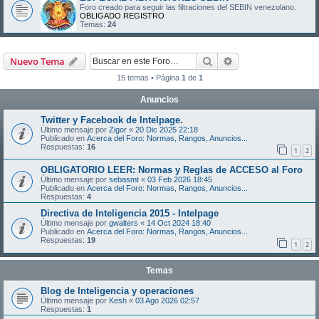
Foro creado para seguir las filtraciones del SEBIN venezolano.
OBLIGADO REGISTRO
Temas:
24
Buscar
Búsqueda avanzad
Nuevo Tema
15 temas • Página
1
de
1
Anuncios
Twitter y Facebook de Intelpage.
Último mensaje por
Zigor
«
20 Dic 2025 22:18
Publicado en
Acerca del Foro: Normas, Rangos, Anuncios...
Respuestas:
16
1
2
OBLIGATORIO LEER: Normas y Reglas de ACCESO al Foro
Último mensaje por
sebasmt
«
03 Feb 2026 18:45
Publicado en
Acerca del Foro: Normas, Rangos, Anuncios...
Respuestas:
4
Directiva de Inteligencia 2015 - Intelpage
Último mensaje por
gwalters
«
14 Oct 2024 18:40
Publicado en
Acerca del Foro: Normas, Rangos, Anuncios...
Respuestas:
19
1
2
Temas
Blog de Inteligencia y operaciones
Último mensaje por
Kesh
«
03 Ago 2026 02:57
Respuestas:
1