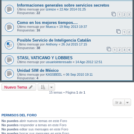
Informaciones generales sobre servicios secretos
Último mensaje por
tzimize
«
22 Abr 2014 01:25
Respuestas:
22
1
2
3
Como en los mejores tiempos....
Último mensaje por
Mueca
«
19 May 2013 19:37
Respuestas:
16
1
2
Posible Servicio de Inteligencia Catalán
Último mensaje por
Anthony
«
26 Jul 2015 17:15
Respuestas:
38
1
2
3
4
STASI, VATICANO Y LOBBIES
Último mensaje por
usuariointeresado
«
14 Ago 2012 12:51
Unidad SIM de México
Último mensaje por
KASSBEEL
«
06 Sep 2010 19:11
Respuestas:
4
Nuevo Tema
15 temas • Página
1
de
1
Ir a
PERMISOS DEL FORO
No puedes
abrir nuevos temas en este Foro
No puedes
responder a temas en este Foro
No puedes
editar sus mensajes en este Foro
No puedes
borrar sus mensajes en este Foro