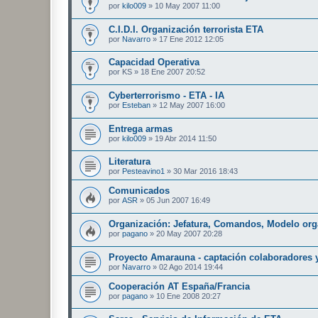
por
kilo009
»
10 May 2007 11:00
C.I.D.I. Organización terrorista ETA
por
Navarro
»
17 Ene 2012 12:05
Capacidad Operativa
por
KS
»
18 Ene 2007 20:52
Cyberterrorismo - ETA - IA
por
Esteban
»
12 May 2007 16:00
Entrega armas
por
kilo009
»
19 Abr 2014 11:50
Literatura
por
Pesteavino1
»
30 Mar 2016 18:43
Comunicados
por
ASR
»
05 Jun 2007 16:49
Organización: Jefatura, Comandos, Modelo org
por
pagano
»
20 May 2007 20:28
Proyecto Amarauna - captación colaboradores y
por
Navarro
»
02 Ago 2014 19:44
Cooperación AT España/Francia
por
pagano
»
10 Ene 2008 20:27