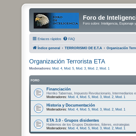
Foro de Inteligenc
Foro sobre: Inteligencia, Espionaje 
Enlaces rápidos
FAQ
Índice general
TERRORISMO DE E.T.A
Organización Terr
Organización Terrorista ETA
Moderadores:
Mod. 4
,
Mod. 5
,
Mod. 3
,
Mod. 2
,
Mod. 1
FORO
Financiación
Herriko Tabernas, Impuesto Revolucionario, Intermediarios en
Moderadores:
Mod. 4
,
Mod. 5
,
Mod. 3
,
Mod. 2
,
Mod. 1
Historia y Documentación
Moderadores:
Mod. 4
,
Mod. 5
,
Mod. 3
,
Mod. 2
,
Mod. 1
ETA 3.0 - Grupos disidentes
Hablemos de los Grupos Disidentes, líderes, estrategias
Moderadores:
Mod. 4
,
Mod. 5
,
Mod. 3
,
Mod. 2
,
Mod. 1