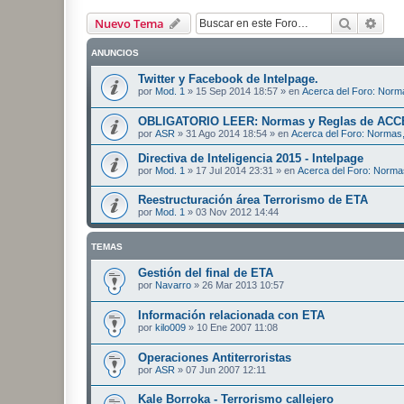
Buscar
Bús
Nuevo Tema
ANUNCIOS
Twitter y Facebook de Intelpage.
por
Mod. 1
»
15 Sep 2014 18:57
» en
Acerca del Foro: Norma
OBLIGATORIO LEER: Normas y Reglas de ACC
por
ASR
»
31 Ago 2014 18:54
» en
Acerca del Foro: Normas,
Directiva de Inteligencia 2015 - Intelpage
por
Mod. 1
»
17 Jul 2014 23:31
» en
Acerca del Foro: Norma
Reestructuración área Terrorismo de ETA
por
Mod. 1
»
03 Nov 2012 14:44
TEMAS
Gestión del final de ETA
por
Navarro
»
26 Mar 2013 10:57
Información relacionada con ETA
por
kilo009
»
10 Ene 2007 11:08
Operaciones Antiterroristas
por
ASR
»
07 Jun 2007 12:11
Kale Borroka - Terrorismo callejero