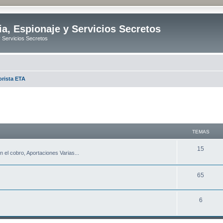
ia, Espionaje y Servicios Secretos
y Servicios Secretos
orista ETA
TEMAS
T
15
 el cobro, Aportaciones Varias...
e
m
T
65
a
e
T
6
s
m
e
a