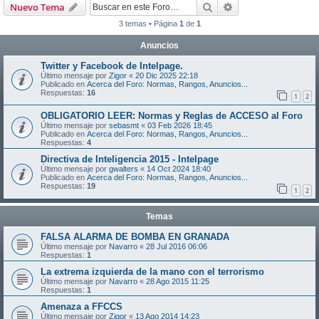
Buscar
Búsqueda avanzad
Nuevo Tema
3 temas • Página
1
de
1
Anuncios
Twitter y Facebook de Intelpage.
Último mensaje por
Zigor
«
20 Dic 2025 22:18
Publicado en
Acerca del Foro: Normas, Rangos, Anuncios...
Respuestas:
16
1
2
OBLIGATORIO LEER: Normas y Reglas de ACCESO al Foro
Último mensaje por
sebasmt
«
03 Feb 2026 18:45
Publicado en
Acerca del Foro: Normas, Rangos, Anuncios...
Respuestas:
4
Directiva de Inteligencia 2015 - Intelpage
Último mensaje por
gwalters
«
14 Oct 2024 18:40
Publicado en
Acerca del Foro: Normas, Rangos, Anuncios...
Respuestas:
19
1
2
Temas
FALSA ALARMA DE BOMBA EN GRANADA
Último mensaje por
Navarro
«
28 Jul 2016 06:06
Respuestas:
1
La extrema izquierda de la mano con el terrorismo
Último mensaje por
Navarro
«
28 Ago 2015 11:25
Respuestas:
1
Amenaza a FFCCS
Último mensaje por
Zigor
«
13 Ago 2014 14:23