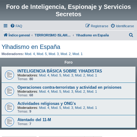
Foro de Inteligencia, Espionaje y Servicios
Secretos
FAQ
Registrarse
Identificarse
B
Índice general
TERRORISMO ISLAMICO O YIHADISTA
Yihadismo en España
u
Yihadismo en España
s
Moderadores:
Mod. 4
,
Mod. 5
,
Mod. 3
,
Mod. 2
,
Mod. 1
c
Foro
a
INTELIGENCIA BÁSICA SOBRE YIHADISTAS
r
Moderadores:
Mod. 4
,
Mod. 5
,
Mod. 3
,
Mod. 2
,
Mod. 1
Temas:
80
Operaciones contra-terroristas y actividad en prisiones
Moderadores:
Mod. 4
,
Mod. 5
,
Mod. 3
,
Mod. 2
,
Mod. 1
Temas:
68
Actividades religiosas y ONG's
Moderadores:
Mod. 4
,
Mod. 5
,
Mod. 3
,
Mod. 2
,
Mod. 1
Temas:
9
Atentado del 11-M
Temas:
7