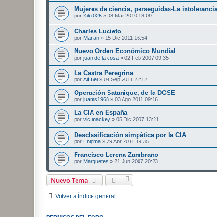
Mujeres de ciencia, perseguidas-La intoleranci
por
Kilo 025
»
08 Mar 2010 18:09
Charles Lucieto
por
Marian
»
15 Dic 2011 16:54
Nuevo Orden Económico Mundial
por
juan de la cosa
»
02 Feb 2007 09:35
La Castra Peregrina
por
Alí Bei
»
04 Sep 2011 22:12
Operación Satanique, de la DGSE
por
juams1968
»
03 Ago 2011 09:16
La CIA en España
por
vic mackey
»
05 Dic 2007 13:21
Desclasificación simpática por la CIA
por
Enigma
»
29 Abr 2011 19:35
Francisco Lerena Zambrano
por
Marquetes
»
21 Jun 2007 20:23
Nuevo Tema
Volver a Índice general
PERMISOS DEL FORO