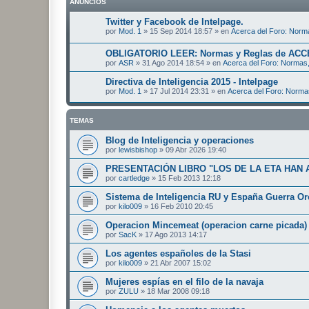
ANUNCIOS
Twitter y Facebook de Intelpage.
por
Mod. 1
»
15 Sep 2014 18:57
» en
Acerca del Foro: Norma
OBLIGATORIO LEER: Normas y Reglas de ACC
por
ASR
»
31 Ago 2014 18:54
» en
Acerca del Foro: Normas,
Directiva de Inteligencia 2015 - Intelpage
por
Mod. 1
»
17 Jul 2014 23:31
» en
Acerca del Foro: Norma
TEMAS
Blog de Inteligencia y operaciones
por
lewisbishop
»
09 Abr 2026 19:40
PRESENTACIÓN LIBRO "LOS DE LA ETA HAN 
por
cartledge
»
15 Feb 2013 12:18
Sistema de Inteligencia RU y España Guerra Or
por
kilo009
»
16 Feb 2010 20:45
Operacion Mincemeat (operacion carne picada)
por
SacK
»
17 Ago 2013 14:17
Los agentes españoles de la Stasi
por
kilo009
»
21 Abr 2007 15:02
Mujeres espías en el filo de la navaja
por
ZULU
»
18 Mar 2008 09:18