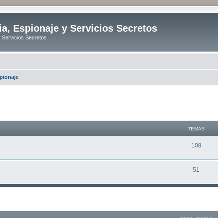
ia, Espionaje y Servicios Secretos
y Servicios Secretos
spionaje
TEMAS
T
108
e
T
51
m
e
a
m
s
queda avanzada
a