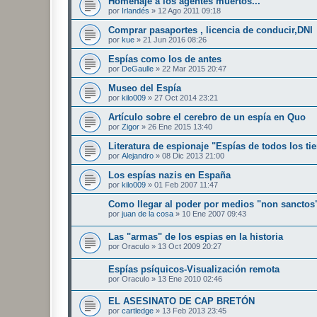
Homenaje a los agentes muertos...
por
Irlandés
»
12 Ago 2011 09:18
Comprar pasaportes , licencia de conducir,DNI
por
kue
»
21 Jun 2016 08:26
Espías como los de antes
por
DeGaulle
»
22 Mar 2015 20:47
Museo del Espía
por
kilo009
»
27 Oct 2014 23:21
Artículo sobre el cerebro de un espía en Quo
por
Zigor
»
26 Ene 2015 13:40
Literatura de espionaje "Espías de todos los t
por
Alejandro
»
08 Dic 2013 21:00
Los espías nazis en España
por
kilo009
»
01 Feb 2007 11:47
Como llegar al poder por medios "non sanctos
por
juan de la cosa
»
10 Ene 2007 09:43
Las "armas" de los espias en la historia
por
Oraculo
»
13 Oct 2009 20:27
Espías psíquicos-Visualización remota
por
Oraculo
»
13 Ene 2010 02:46
EL ASESINATO DE CAP BRETÓN
por
cartledge
»
13 Feb 2013 23:45