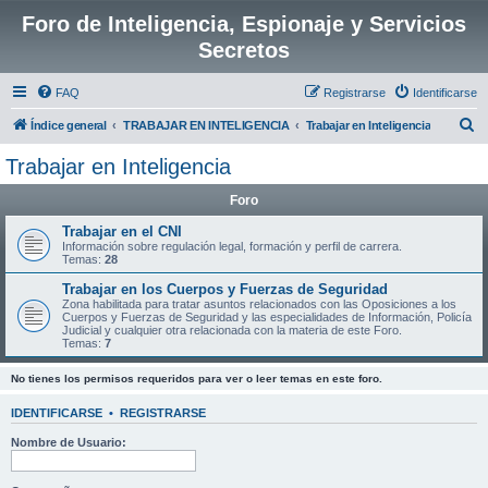
Foro de Inteligencia, Espionaje y Servicios
Secretos
FAQ
Registrarse
Identificarse
B
Índice general
TRABAJAR EN INTELIGENCIA
Trabajar en Inteligencia
u
Trabajar en Inteligencia
s
Foro
c
a
Trabajar en el CNI
Información sobre regulación legal, formación y perfil de carrera.
r
Temas:
28
Trabajar en los Cuerpos y Fuerzas de Seguridad
Zona habilitada para tratar asuntos relacionados con las Oposiciones a los
Cuerpos y Fuerzas de Seguridad y las especialidades de Información, Policía
Judicial y cualquier otra relacionada con la materia de este Foro.
Temas:
7
No tienes los permisos requeridos para ver o leer temas en este foro.
IDENTIFICARSE
•
REGISTRARSE
Nombre de Usuario: