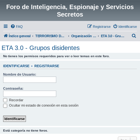
Foro de Inteligencia, Espionaje y Servicios
Secretos
FAQ
Registrarse
Identificarse
B
Índice general
TERRORISMO DE E.T.A
Organización Terrorista ETA
ETA 3.0 - Grupos disidentes
u
ETA 3.0 - Grupos disidentes
s
No tienes los permisos requeridos para ver o leer temas en este foro.
c
a
IDENTIFICARSE
•
REGISTRARSE
r
Nombre de Usuario:
Contraseña:
Recordar
Ocultar mi estado de conexión en esta sesión
Está categoría no tiene foros.