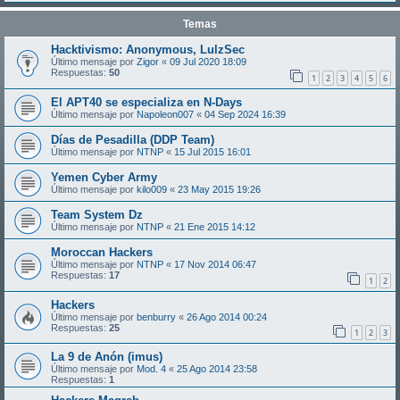
Temas
Hacktivismo: Anonymous, LulzSec
Último mensaje por
Zigor
«
09 Jul 2020 18:09
Respuestas:
50
1
2
3
4
5
6
El APT40 se especializa en N-Days
Último mensaje por
Napoleon007
«
04 Sep 2024 16:39
Días de Pesadilla (DDP Team)
Último mensaje por
NTNP
«
15 Jul 2015 16:01
Yemen Cyber Army
Último mensaje por
kilo009
«
23 May 2015 19:26
Team System Dz
Último mensaje por
NTNP
«
21 Ene 2015 14:12
Moroccan Hackers
Último mensaje por
NTNP
«
17 Nov 2014 06:47
Respuestas:
17
1
2
Hackers
Último mensaje por
benburry
«
26 Ago 2014 00:24
Respuestas:
25
1
2
3
La 9 de Anón (imus)
Último mensaje por
Mod. 4
«
25 Ago 2014 23:58
Respuestas:
1