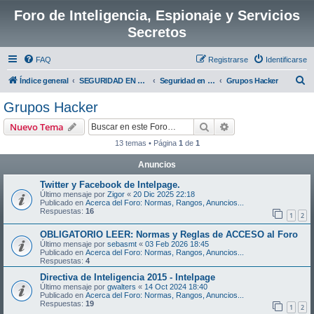
Foro de Inteligencia, Espionaje y Servicios
Secretos
FAQ
Registrarse
Identificarse
B
Índice general
SEGURIDAD EN LAS TIC, RECURSOS DE INTELIGENCIA E INFRAESTRUCTURAS CRÍTICAS
Seguridad en las TIC
Grupos Hacker
u
Grupos Hacker
s
Buscar
Búsqueda avanzad
Nuevo Tema
c
13 temas • Página
1
de
1
a
Anuncios
r
Twitter y Facebook de Intelpage.
Último mensaje por
Zigor
«
20 Dic 2025 22:18
Publicado en
Acerca del Foro: Normas, Rangos, Anuncios...
Respuestas:
16
1
2
OBLIGATORIO LEER: Normas y Reglas de ACCESO al Foro
Último mensaje por
sebasmt
«
03 Feb 2026 18:45
Publicado en
Acerca del Foro: Normas, Rangos, Anuncios...
Respuestas:
4
Directiva de Inteligencia 2015 - Intelpage
Último mensaje por
gwalters
«
14 Oct 2024 18:40
Publicado en
Acerca del Foro: Normas, Rangos, Anuncios...
Respuestas:
19
1
2