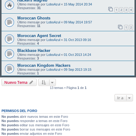
Hackers Magreb
Último mensaje por
LoboAzul
«
15 May 2014 20:34
Respuestas:
31
1
2
3
4
Moroc­can Ghosts
Último mensaje por
LoboAzul
«
09 May 2014 19:57
Respuestas:
11
1
2
Moroccan Agent Secret
Último mensaje por
LoboAzul
«
31 Oct 2013 09:16
Respuestas:
4
Blackbase Hacker
Último mensaje por
LoboAzul
«
01 Oct 2013 14:24
Respuestas:
3
Moroccan Kingdom Hackers
Último mensaje por
LoboAzul
«
09 Sep 2013 19:15
Respuestas:
1
Nuevo Tema
13 temas • Página
1
de
1
Ir a
PERMISOS DEL FORO
No puedes
abrir nuevos temas en este Foro
No puedes
responder a temas en este Foro
No puedes
editar sus mensajes en este Foro
No puedes
borrar sus mensajes en este Foro
No puedes
enviar adjuntos en este Foro