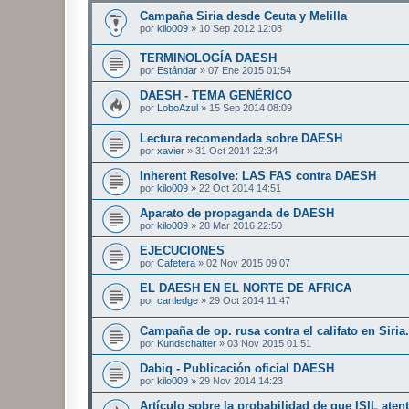
Campaña Siria desde Ceuta y Melilla
por
kilo009
»
10 Sep 2012 12:08
TERMINOLOGÍA DAESH
por
Estándar
»
07 Ene 2015 01:54
DAESH - TEMA GENÉRICO
por
LoboAzul
»
15 Sep 2014 08:09
Lectura recomendada sobre DAESH
por
xavier
»
31 Oct 2014 22:34
Inherent Resolve: LAS FAS contra DAESH
por
kilo009
»
22 Oct 2014 14:51
Aparato de propaganda de DAESH
por
kilo009
»
28 Mar 2016 22:50
EJECUCIONES
por
Cafetera
»
02 Nov 2015 09:07
EL DAESH EN EL NORTE DE AFRICA
por
cartledge
»
29 Oct 2014 11:47
Campaña de op. rusa contra el califato en Siria. 
por
Kundschafter
»
03 Nov 2015 01:51
Dabiq - Publicación oficial DAESH
por
kilo009
»
29 Nov 2014 14:23
Artículo sobre la probabilidad de que ISIL aten