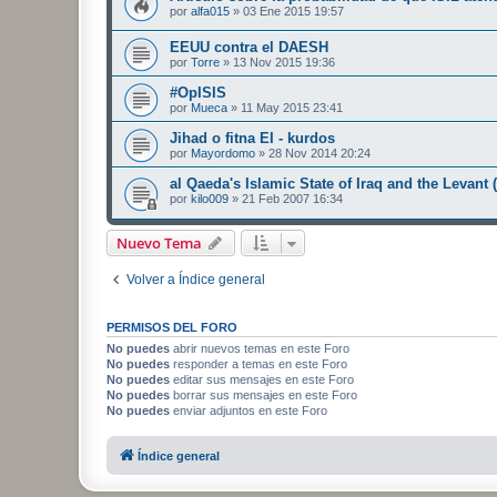
por
alfa015
»
03 Ene 2015 19:57
EEUU contra el DAESH
por
Torre
»
13 Nov 2015 19:36
#OpISIS
por
Mueca
»
11 May 2015 23:41
Jihad o fitna EI - kurdos
por
Mayordomo
»
28 Nov 2014 20:24
al Qaeda's Islamic State of Iraq and the Levant (
por
kilo009
»
21 Feb 2007 16:34
Nuevo Tema
Volver a Índice general
PERMISOS DEL FORO
No puedes
abrir nuevos temas en este Foro
No puedes
responder a temas en este Foro
No puedes
editar sus mensajes en este Foro
No puedes
borrar sus mensajes en este Foro
No puedes
enviar adjuntos en este Foro
Índice general