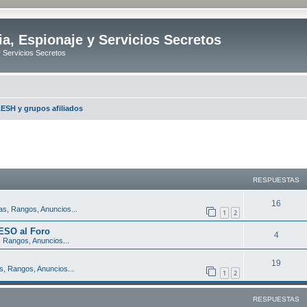
ia, Espionaje y Servicios Secretos
y Servicios Secretos
ESH y grupos afiliados
queda avanzada
RESPUESTAS
R
16
s, Rangos, Anuncios...
1
2
e
ESO al Foro
R
4
s
 Rangos, Anuncios...
e
p
R
19
s, Rangos, Anuncios...
s
1
2
u
e
p
e
s
RESPUESTAS
u