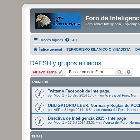
Foro de Inteligenc
Foro sobre: Inteligencia, Espionaje 
Enlaces rápidos
FAQ
Índice general
TERRORISMO ISLAMICO O YIHADISTA
DA
DAESH y grupos afiliados
Buscar
Bús
Nuevo Tema
ANUNCIOS
Twitter y Facebook de Intelpage.
por
Mod. 1
»
15 Sep 2014 18:57
» en
Acerca del Foro: Norma
OBLIGATORIO LEER: Normas y Reglas de ACC
por
ASR
»
31 Ago 2014 18:54
» en
Acerca del Foro: Normas,
Directiva de Inteligencia 2015 - Intelpage
por
Mod. 1
»
17 Jul 2014 23:31
» en
Acerca del Foro: Norma
TEMAS