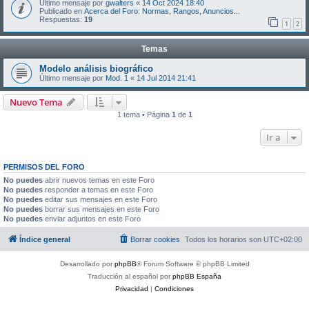
Último mensaje por
gwalters
«
14 Oct 2024 18:40
Publicado en
Acerca del Foro: Normas, Rangos, Anuncios...
Respuestas:
19
1
2
Temas
Modelo análisis biográfico
Último mensaje por
Mod. 1
«
14 Jul 2014 21:41
Nuevo Tema
1 tema • Página
1
de
1
Ir a
PERMISOS DEL FORO
No puedes
abrir nuevos temas en este Foro
No puedes
responder a temas en este Foro
No puedes
editar sus mensajes en este Foro
No puedes
borrar sus mensajes en este Foro
No puedes
enviar adjuntos en este Foro
Índice general
Borrar cookies
Todos los horarios son
UTC+02:00
Desarrollado por
phpBB
® Forum Software © phpBB Limited
Traducción al español por
phpBB España
Privacidad
|
Condiciones