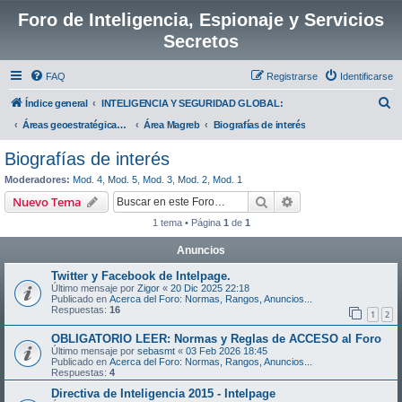
Foro de Inteligencia, Espionaje y Servicios
Secretos
FAQ
Registrarse
Identificarse
B
Índice general
INTELIGENCIA Y SEGURIDAD GLOBAL:
u
Áreas geoestratégicas de interés- Actividad política, económica, militar y social
Área Magreb
Biografías de interés
s
Biografías de interés
c
Moderadores:
Mod. 4
,
Mod. 5
,
Mod. 3
,
Mod. 2
,
Mod. 1
a
Buscar
Búsqueda avanzad
Nuevo Tema
r
1 tema • Página
1
de
1
Anuncios
Twitter y Facebook de Intelpage.
Último mensaje por
Zigor
«
20 Dic 2025 22:18
Publicado en
Acerca del Foro: Normas, Rangos, Anuncios...
Respuestas:
16
1
2
OBLIGATORIO LEER: Normas y Reglas de ACCESO al Foro
Último mensaje por
sebasmt
«
03 Feb 2026 18:45
Publicado en
Acerca del Foro: Normas, Rangos, Anuncios...
Respuestas:
4
Directiva de Inteligencia 2015 - Intelpage