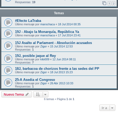
Respuestas:
19
1
2
Temas
#Efecto LaTraba
Último mensaje por
marochaca
«
18 Jul 2014 00:35
19J - Abajo la Monarquía, República Ya
Último mensaje por
marochaca
«
17 Jul 2014 23:41
15J Asalto al Parlament - Absolución acusados
Último mensaje por
Zigor
«
15 Jul 2014 12:53
Respuestas:
1
19J, posible jaque al Rey
Último mensaje por
kilo009
«
12 Jun 2014 08:11
Respuestas:
7
18J, barbacoa de chorizos frente a las sedes del PP
Último mensaje por
Zigor
«
18 Jul 2013 15:23
25-A Asedia el Congreso
Último mensaje por
Zigor
«
26 Abr 2013 10:33
Respuestas:
1
Nuevo Tema
6 temas • Página
1
de
1
Ir a