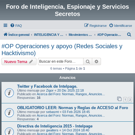
Foro de Inteligencia, Espionaje y Servicios
Secretos
FAQ
Registrarse
Identificarse
B
Índice general
INTELIGENCIA Y SEGURIDAD EN ESPAÑA:
Movimientos de Extrema Izquierda y Anarquistas
#OP Operaciones y apoyo (Redes Sociales y Hacktivismo)
u
#OP Operaciones y apoyo (Redes Sociales y
s
Hacktivismo)
c
Buscar
Búsqueda avanzad
Nuevo Tema
a
6 temas • Página
1
de
1
r
Anuncios
Twitter y Facebook de Intelpage.
Último mensaje por
Zigor
«
20 Dic 2025 22:18
Publicado en
Acerca del Foro: Normas, Rangos, Anuncios...
Respuestas:
16
1
2
OBLIGATORIO LEER: Normas y Reglas de ACCESO al Foro
Último mensaje por
sebasmt
«
03 Feb 2026 18:45
Publicado en
Acerca del Foro: Normas, Rangos, Anuncios...
Respuestas:
4
Directiva de Inteligencia 2015 - Intelpage
Último mensaje por
gwalters
«
14 Oct 2024 18:40
Publicado en
Acerca del Foro: Normas, Rangos, Anuncios...