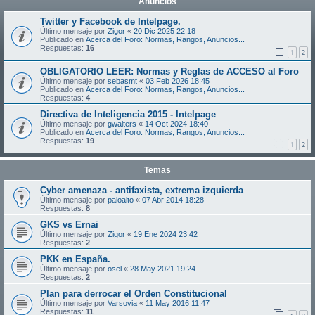
Anuncios
Twitter y Facebook de Intelpage.
Último mensaje por
Zigor
«
20 Dic 2025 22:18
Publicado en
Acerca del Foro: Normas, Rangos, Anuncios...
Respuestas:
16
1
2
OBLIGATORIO LEER: Normas y Reglas de ACCESO al Foro
Último mensaje por
sebasmt
«
03 Feb 2026 18:45
Publicado en
Acerca del Foro: Normas, Rangos, Anuncios...
Respuestas:
4
Directiva de Inteligencia 2015 - Intelpage
Último mensaje por
gwalters
«
14 Oct 2024 18:40
Publicado en
Acerca del Foro: Normas, Rangos, Anuncios...
Respuestas:
19
1
2
Temas
Cyber amenaza - antifaxista, extrema izquierda
Último mensaje por
paloalto
«
07 Abr 2014 18:28
Respuestas:
8
GKS vs Ernai
Último mensaje por
Zigor
«
19 Ene 2024 23:42
Respuestas:
2
PKK en España.
Último mensaje por
osel
«
28 May 2021 19:24
Respuestas:
2
Plan para derrocar el Orden Constitucional
Último mensaje por
Varsovia
«
11 May 2016 11:47
Respuestas:
11