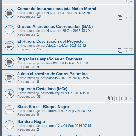
1
2
Comando Insurreccionalista Mateo Morral
Último mensaje por
Navarro
«
31 Mar 2016 13:25
Respuestas:
18
1
2
Grupos Anarquistas Coordinados (GAC)
Último mensaje por
Navarro
«
28 Oct 2015 13:20
Respuestas:
1
El Huron: Descripción del Proyecto
Último mensaje por
Alfa12
«
14 Abr 2015 12:32
Respuestas:
15
1
2
Brigadistas españoles en Donbass
Último mensaje por
kilo009
«
28 Feb 2015 19:58
Respuestas:
4
Juicio al asesino de Carlos Palomino
Último mensaje por
paloalto
«
16 Oct 2014 23:24
Respuestas:
8
Izquierda Castellana (IzCa)
Último mensaje por
benburry
«
09 Oct 2014 19:07
Respuestas:
36
1
2
3
4
Black Block - Bloque Negro
Último mensaje por
LoboAzul
«
26 Sep 2014 07:57
Respuestas:
9
Bandera Negra
Último mensaje por
momal12
«
09 Sep 2014 07:15
Respuestas:
2