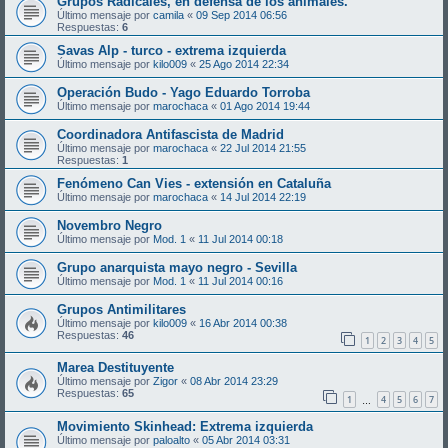
Grupos Radicales, en defensa de los animales.
Último mensaje por
camila
«
09 Sep 2014 06:56
Respuestas:
6
Savas Alp - turco - extrema izquierda
Último mensaje por
kilo009
«
25 Ago 2014 22:34
Operación Budo - Yago Eduardo Torroba
Último mensaje por
marochaca
«
01 Ago 2014 19:44
Coordinadora Antifascista de Madrid
Último mensaje por
marochaca
«
22 Jul 2014 21:55
Respuestas:
1
Fenómeno Can Vies - extensión en Cataluña
Último mensaje por
marochaca
«
14 Jul 2014 22:19
Novembro Negro
Último mensaje por
Mod. 1
«
11 Jul 2014 00:18
Grupo anarquista mayo negro - Sevilla
Último mensaje por
Mod. 1
«
11 Jul 2014 00:16
Grupos Antimilitares
Último mensaje por
kilo009
«
16 Abr 2014 00:38
Respuestas:
46
1
2
3
4
5
Marea Destituyente
Último mensaje por
Zigor
«
08 Abr 2014 23:29
Respuestas:
65
1
4
5
6
7
…
Movimiento Skinhead: Extrema izquierda
Último mensaje por
paloalto
«
05 Abr 2014 03:31