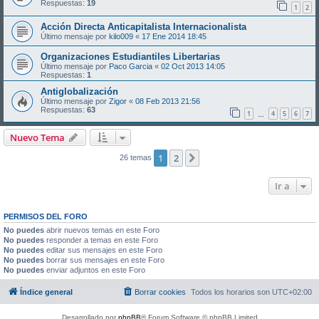
Respuestas:
19
1
2
Acción Directa Anticapitalista Internacionalista
Último mensaje por
kilo009
«
17 Ene 2014 18:45
Organizaciones Estudiantiles Libertarias
Último mensaje por
Paco Garcia
«
02 Oct 2013 14:05
Respuestas:
1
Antiglobalización
Último mensaje por
Zigor
«
08 Feb 2013 21:56
Respuestas:
63
1
4
5
6
7
…
Nuevo Tema
1
2
Siguiente
26 temas
Ir a
PERMISOS DEL FORO
No puedes
abrir nuevos temas en este Foro
No puedes
responder a temas en este Foro
No puedes
editar sus mensajes en este Foro
No puedes
borrar sus mensajes en este Foro
No puedes
enviar adjuntos en este Foro
Índice general
Borrar cookies
Todos los horarios son
UTC+02:00
Desarrollado por
phpBB
® Forum Software © phpBB Limited