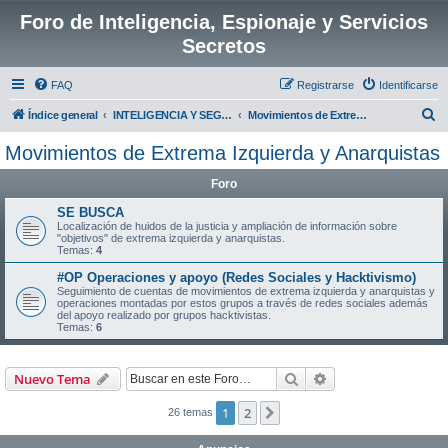
Foro de Inteligencia, Espionaje y Servicios
Secretos
FAQ
Registrarse
Identificarse
B
Índice general
INTELIGENCIA Y SEGURIDAD EN ESPAÑA:
Movimientos de Extrema Izquierda y Anarquistas
u
Movimientos de Extrema Izquierda y Anarquistas
s
Foro
c
a
SE BUSCA
Localización de huidos de la justicia y ampliación de información sobre
r
"objetivos" de extrema izquierda y anarquistas.
Temas:
4
#OP Operaciones y apoyo (Redes Sociales y Hacktivismo)
Seguimiento de cuentas de movimientos de extrema izquierda y anarquistas y
operaciones montadas por estos grupos a través de redes sociales además
del apoyo realizado por grupos hacktivistas.
Temas:
6
Buscar
Búsqueda avanzad
Nuevo Tema
1
2
Siguiente
26 temas