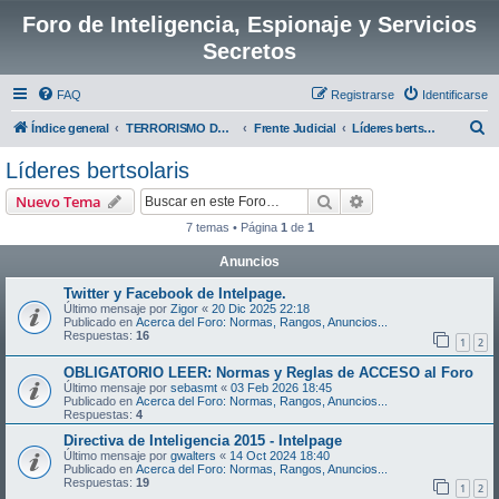
Foro de Inteligencia, Espionaje y Servicios
Secretos
FAQ
Registrarse
Identificarse
B
Índice general
TERRORISMO DE E.T.A
Frente Judicial
Líderes bertsolaris
u
Líderes bertsolaris
s
Buscar
Búsqueda avanzad
Nuevo Tema
c
7 temas • Página
1
de
1
a
Anuncios
r
Twitter y Facebook de Intelpage.
Último mensaje por
Zigor
«
20 Dic 2025 22:18
Publicado en
Acerca del Foro: Normas, Rangos, Anuncios...
Respuestas:
16
1
2
OBLIGATORIO LEER: Normas y Reglas de ACCESO al Foro
Último mensaje por
sebasmt
«
03 Feb 2026 18:45
Publicado en
Acerca del Foro: Normas, Rangos, Anuncios...
Respuestas:
4
Directiva de Inteligencia 2015 - Intelpage
Último mensaje por
gwalters
«
14 Oct 2024 18:40
Publicado en
Acerca del Foro: Normas, Rangos, Anuncios...
Respuestas:
19
1
2