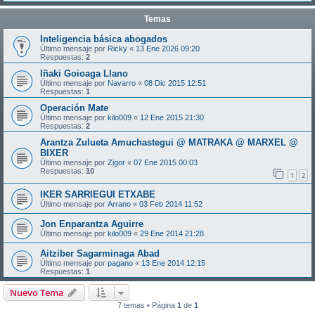
Temas
Inteligencia básica abogados
Último mensaje por
Ricky
«
13 Ene 2026 09:20
Respuestas:
2
Iñaki Goioaga Llano
Último mensaje por
Navarro
«
08 Dic 2015 12:51
Respuestas:
1
Operación Mate
Último mensaje por
kilo009
«
12 Ene 2015 21:30
Respuestas:
2
Arantza Zulueta Amuchastegui @ MATRAKA @ MARXEL @
BIXER
Último mensaje por
Zigor
«
07 Ene 2015 00:03
Respuestas:
10
1
2
IKER SARRIEGUI ETXABE
Último mensaje por
Arrano
«
03 Feb 2014 11:52
Jon Enparantza Aguirre
Último mensaje por
kilo009
«
29 Ene 2014 21:28
Aitziber Sagarminaga Abad
Último mensaje por
pagano
«
13 Ene 2014 12:15
Respuestas:
1
Nuevo Tema
7 temas • Página
1
de
1