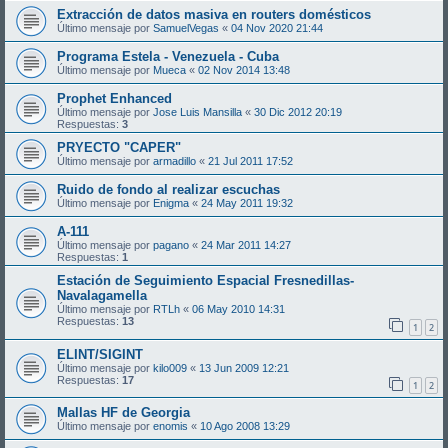
Extracción de datos masiva en routers domésticos
Último mensaje por
SamuelVegas
«
04 Nov 2020 21:44
Programa Estela - Venezuela - Cuba
Último mensaje por
Mueca
«
02 Nov 2014 13:48
Prophet Enhanced
Último mensaje por
Jose Luis Mansilla
«
30 Dic 2012 20:19
Respuestas:
3
PRYECTO "CAPER"
Último mensaje por
armadillo
«
21 Jul 2011 17:52
Ruido de fondo al realizar escuchas
Último mensaje por
Enigma
«
24 May 2011 19:32
A-111
Último mensaje por
pagano
«
24 Mar 2011 14:27
Respuestas:
1
Estación de Seguimiento Espacial Fresnedillas-
Navalagamella
Último mensaje por
RTLh
«
06 May 2010 14:31
Respuestas:
13
1
2
ELINT/SIGINT
Último mensaje por
kilo009
«
13 Jun 2009 12:21
Respuestas:
17
1
2
Mallas HF de Georgia
Último mensaje por
enomis
«
10 Ago 2008 13:29