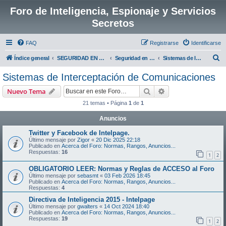
Foro de Inteligencia, Espionaje y Servicios
Secretos
FAQ
Registrarse
Identificarse
B
Índice general
SEGURIDAD EN LAS TIC, RECURSOS DE INTELIGENCIA E INFRAESTRUCTURAS CRÍTICAS
Seguridad en las TIC
Sistemas de Interceptación de Comunicaciones
u
Sistemas de Interceptación de Comunicaciones
s
Buscar
Búsqueda avanzad
Nuevo Tema
c
21 temas • Página
1
de
1
a
Anuncios
r
Twitter y Facebook de Intelpage.
Último mensaje por
Zigor
«
20 Dic 2025 22:18
Publicado en
Acerca del Foro: Normas, Rangos, Anuncios...
Respuestas:
16
1
2
OBLIGATORIO LEER: Normas y Reglas de ACCESO al Foro
Último mensaje por
sebasmt
«
03 Feb 2026 18:45
Publicado en
Acerca del Foro: Normas, Rangos, Anuncios...
Respuestas:
4
Directiva de Inteligencia 2015 - Intelpage
Último mensaje por
gwalters
«
14 Oct 2024 18:40
Publicado en
Acerca del Foro: Normas, Rangos, Anuncios...
Respuestas:
19
1
2