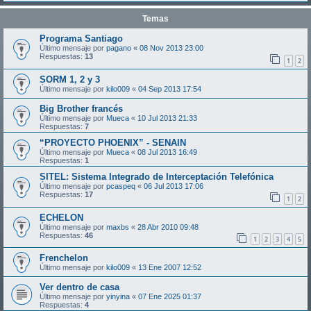
Temas
Programa Santiago
Último mensaje por
pagano
«
08 Nov 2013 23:00
Respuestas:
13
1
2
SORM 1, 2 y 3
Último mensaje por
kilo009
«
04 Sep 2013 17:54
Big Brother francés
Último mensaje por
Mueca
«
10 Jul 2013 21:33
Respuestas:
7
“PROYECTO PHOENIX” - SENAIN
Último mensaje por
Mueca
«
08 Jul 2013 16:49
Respuestas:
1
SITEL: Sistema Integrado de Interceptación Telefónica
Último mensaje por
pcaspeq
«
06 Jul 2013 17:06
Respuestas:
17
1
2
ECHELON
Último mensaje por
maxbs
«
28 Abr 2010 09:48
Respuestas:
46
1
2
3
4
5
Frenchelon
Último mensaje por
kilo009
«
13 Ene 2007 12:52
Ver dentro de casa
Último mensaje por
yinyina
«
07 Ene 2025 01:37
Respuestas:
4