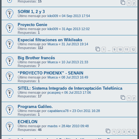
Respuestas:
15
1
2
SORM 1, 2 y 3
Último mensaje por
kilo009
«
04 Sep 2013 17:54
Proyecto Genie
Último mensaje por
kilo009
«
31 Ago 2013 12:02
Respuestas:
1
Especial filtraciones en Wikileaks
Último mensaje por
Mueca
«
31 Jul 2013 19:14
Respuestas:
112
1
9
10
11
12
…
Big Brother francés
Último mensaje por
Mueca
«
10 Jul 2013 21:33
Respuestas:
7
“PROYECTO PHOENIX” - SENAIN
Último mensaje por
Mueca
«
08 Jul 2013 16:49
Respuestas:
1
SITEL: Sistema Integrado de Interceptación Telefónica
Último mensaje por
pcaspeq
«
06 Jul 2013 17:06
Respuestas:
17
1
2
Programa Galileo.
Último mensaje por
capablanca78
«
23 Oct 2011 16:28
Respuestas:
1
ECHELON
Último mensaje por
maxbs
«
28 Abr 2010 09:48
Respuestas:
46
1
2
3
4
5