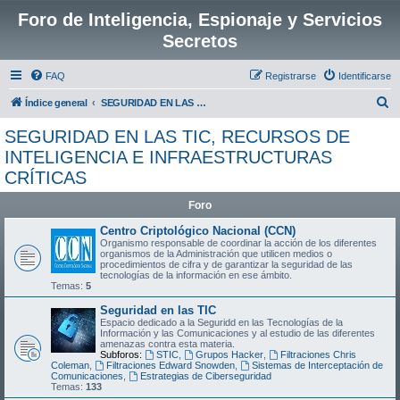
Foro de Inteligencia, Espionaje y Servicios
Secretos
FAQ
Registrarse
Identificarse
B
Índice general
SEGURIDAD EN LAS TIC, RECURSOS DE INTELIGENCIA E INFRAESTRUCTURAS CRÍTICAS
u
SEGURIDAD EN LAS TIC, RECURSOS DE
s
INTELIGENCIA E INFRAESTRUCTURAS
c
CRÍTICAS
a
Foro
r
Centro Criptológico Nacional (CCN)
Organismo responsable de coordinar la acción de los diferentes
organismos de la Administración que utilicen medios o
procedimientos de cifra y de garantizar la seguridad de las
tecnologías de la información en ese ámbito.
Temas:
5
Seguridad en las TIC
Espacio dedicado a la Seguridd en las Tecnologías de la
Información y las Comunicaciones y al estudio de las diferentes
amenazas contra esta materia.
Subforos:
STIC
,
Grupos Hacker
,
Filtraciones Chris
Coleman
,
Filtraciones Edward Snowden
,
Sistemas de Interceptación de
Comunicaciones
,
Estrategias de Ciberseguridad
Temas:
133