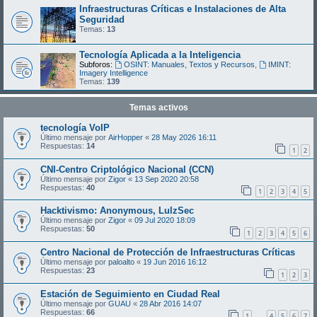
Infraestructuras Críticas e Instalaciones de Alta
Seguridad
Temas:
13
Tecnología Aplicada a la Inteligencia
Subforos:
OSINT: Manuales, Textos y Recursos
,
IMINT:
Imagery Intelligence
Temas:
139
Temas activos
tecnología VoIP
Último mensaje por
AirHopper
«
28 May 2026 16:11
Respuestas:
14
1
2
CNI-Centro Criptológico Nacional (CCN)
Último mensaje por
Zigor
«
13 Sep 2020 20:58
Respuestas:
40
1
2
3
4
5
Hacktivismo: Anonymous, LulzSec
Último mensaje por
Zigor
«
09 Jul 2020 18:09
Respuestas:
50
1
2
3
4
5
6
Centro Nacional de Protección de Infraestructuras Críticas
Último mensaje por
paloalto
«
19 Jun 2016 16:12
Respuestas:
23
1
2
3
Estación de Seguimiento en Ciudad Real
Último mensaje por
GUAU
«
28 Abr 2016 14:07
Respuestas:
66
1
4
5
6
7
…