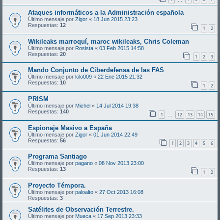
Ataques informáticos a la Administración española
Último mensaje por
Zigor
«
18 Jun 2015 23:23
Respuestas:
12
1
2
Wikileaks marroquí, maroc wikileaks, Chris Coleman
Último mensaje por
Rosista
«
03 Feb 2015 14:58
Respuestas:
20
1
2
3
Mando Conjunto de Ciberdefensa de las FAS
Último mensaje por
kilo009
«
22 Ene 2015 21:32
Respuestas:
10
1
2
PRISM
Último mensaje por
Michel
«
14 Jul 2014 19:38
Respuestas:
140
1
12
13
14
15
…
Espionaje Masivo a España
Último mensaje por
Zigor
«
01 Jun 2014 22:49
Respuestas:
56
1
2
3
4
5
6
Programa Santiago
Último mensaje por
pagano
«
08 Nov 2013 23:00
Respuestas:
13
1
2
Proyecto Témpora.
Último mensaje por
paloalto
«
27 Oct 2013 16:08
Respuestas:
3
Satélites de Observación Terrestre.
Último mensaje por
Mueca
«
17 Sep 2013 23:33