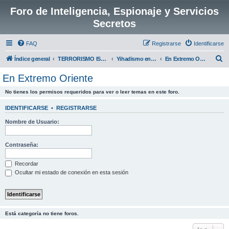
Foro de Inteligencia, Espionaje y Servicios
Secretos
FAQ
Registrarse
Identificarse
B
Índice general
TERRORISMO ISLAMICO O YIHADISTA
Yihadismo en el Resto del Mundo
En Extremo Oriente
u
En Extremo Oriente
s
No tienes los permisos requeridos para ver o leer temas en este foro.
c
a
IDENTIFICARSE
•
REGISTRARSE
r
Nombre de Usuario:
Contraseña:
Recordar
Ocultar mi estado de conexión en esta sesión
Está categoría no tiene foros.