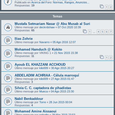
Publicado en
Acerca del Foro: Normas, Rangos, Anuncios...
Respuestas:
19
1
2
Temas
Mustafa Setmariam Nasar @ Abu Musab al Suri
Último mensaje por
deckrdshaw
«
07 Oct 2020 10:39
Respuestas:
65
1
4
5
6
7
…
Ilias Zohrie
Último mensaje por
Navarro
«
05 Ago 2016 12:07
Mohamed Hamduch @ Kokito
Último mensaje por
VIKING 1
«
21 Nov 2015 15:38
Respuestas:
11
1
2
Ayoub EL KHAZZANI ACCHOUD
Último mensaje por
kilo009
«
30 Ago 2015 20:27
ABDELADIM ACHRIAA - Célula marroquí
Último mensaje por
kilo009
«
27 Ago 2015 01:47
Respuestas:
3
Silvia C. C. captadora de yihadistas
Último mensaje por
Mueca
«
04 Ago 2015 23:30
Nabil Benkaddour
Último mensaje por
Torre
«
28 Jun 2015 00:04
Respuestas:
4
Mohamed Amine Aissaoui
Último mensaje por
paloalto
«
28 Mar 2015 23:53