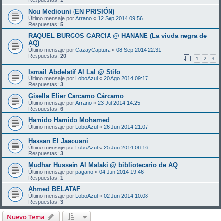
Nou Mediouni (EN PRISIÓN)
Último mensaje por
Arrano
«
12 Sep 2014 09:56
Respuestas:
5
RAQUEL BURGOS GARCIA @ HANANE (La viuda negra de
AQ)
Último mensaje por
CazayCaptura
«
08 Sep 2014 22:31
Respuestas:
20
1
2
3
Ismail Abdelatif Al Lal @ Stifo
Último mensaje por
LoboAzul
«
20 Ago 2014 09:17
Respuestas:
3
Gisella Elier Cárcamo Cárcamo
Último mensaje por
Arrano
«
23 Jul 2014 14:25
Respuestas:
6
Hamido Hamido Mohamed
Último mensaje por
LoboAzul
«
26 Jun 2014 21:07
Hassan El Jaaouani
Último mensaje por
LoboAzul
«
25 Jun 2014 08:16
Respuestas:
3
Mudhar Hussein Al Malaki @ bibliotecario de AQ
Último mensaje por
pagano
«
04 Jun 2014 19:46
Respuestas:
1
Ahmed BELATAF
Último mensaje por
LoboAzul
«
02 Jun 2014 10:08
Respuestas:
3
Nuevo Tema