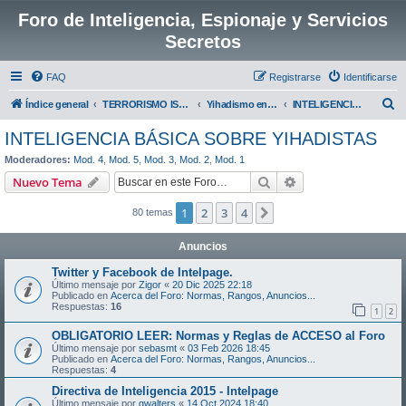
Foro de Inteligencia, Espionaje y Servicios
Secretos
FAQ
Registrarse
Identificarse
B
Índice general
TERRORISMO ISLAMICO O YIHADISTA
Yihadismo en España
INTELIGENCIA BÁSICA SOBRE YIHADISTAS
u
INTELIGENCIA BÁSICA SOBRE YIHADISTAS
s
Moderadores:
Mod. 4
,
Mod. 5
,
Mod. 3
,
Mod. 2
,
Mod. 1
c
Buscar
Búsqueda avanzad
Nuevo Tema
a
1
2
3
4
Siguiente
80 temas
r
Anuncios
Twitter y Facebook de Intelpage.
Último mensaje por
Zigor
«
20 Dic 2025 22:18
Publicado en
Acerca del Foro: Normas, Rangos, Anuncios...
Respuestas:
16
1
2
OBLIGATORIO LEER: Normas y Reglas de ACCESO al Foro
Último mensaje por
sebasmt
«
03 Feb 2026 18:45
Publicado en
Acerca del Foro: Normas, Rangos, Anuncios...
Respuestas:
4
Directiva de Inteligencia 2015 - Intelpage
Último mensaje por
gwalters
«
14 Oct 2024 18:40