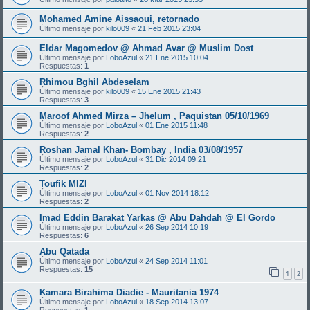
Mohamed Amine Aissaoui, retornado
Último mensaje por
kilo009
«
21 Feb 2015 23:04
Eldar Magomedov @ Ahmad Avar @ Muslim Dost
Último mensaje por
LoboAzul
«
21 Ene 2015 10:04
Respuestas:
1
Rhimou Bghil Abdeselam
Último mensaje por
kilo009
«
15 Ene 2015 21:43
Respuestas:
3
Maroof Ahmed Mirza – Jhelum , Paquistan 05/10/1969
Último mensaje por
LoboAzul
«
01 Ene 2015 11:48
Respuestas:
2
Roshan Jamal Khan- Bombay , India 03/08/1957
Último mensaje por
LoboAzul
«
31 Dic 2014 09:21
Respuestas:
2
Toufik MIZI
Último mensaje por
LoboAzul
«
01 Nov 2014 18:12
Respuestas:
2
Imad Eddin Barakat Yarkas @ Abu Dahdah @ El Gordo
Último mensaje por
LoboAzul
«
26 Sep 2014 10:19
Respuestas:
6
Abu Qatada
Último mensaje por
LoboAzul
«
24 Sep 2014 11:01
Respuestas:
15
1
2
Kamara Birahima Diadie - Mauritania 1974
Último mensaje por
LoboAzul
«
18 Sep 2014 13:07
Respuestas:
1