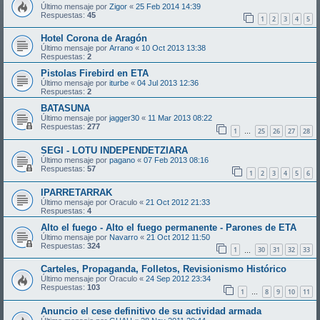
Último mensaje por
Zigor
«
25 Feb 2014 14:39
Respuestas:
45
1
2
3
4
5
Hotel Corona de Aragón
Último mensaje por
Arrano
«
10 Oct 2013 13:38
Respuestas:
2
Pistolas Firebird en ETA
Último mensaje por
iturbe
«
04 Jul 2013 12:36
Respuestas:
2
BATASUNA
Último mensaje por
jagger30
«
11 Mar 2013 08:22
Respuestas:
277
1
25
26
27
28
…
SEGI - LOTU INDEPENDETZIARA
Último mensaje por
pagano
«
07 Feb 2013 08:16
Respuestas:
57
1
2
3
4
5
6
IPARRETARRAK
Último mensaje por
Oraculo
«
21 Oct 2012 21:33
Respuestas:
4
Alto el fuego - Alto el fuego permanente - Parones de ETA
Último mensaje por
Navarro
«
21 Oct 2012 11:50
Respuestas:
324
1
30
31
32
33
…
Carteles, Propaganda, Folletos, Revisionismo Histórico
Último mensaje por
Oraculo
«
24 Sep 2012 23:34
Respuestas:
103
1
8
9
10
11
…
Anuncio el cese definitivo de su actividad armada