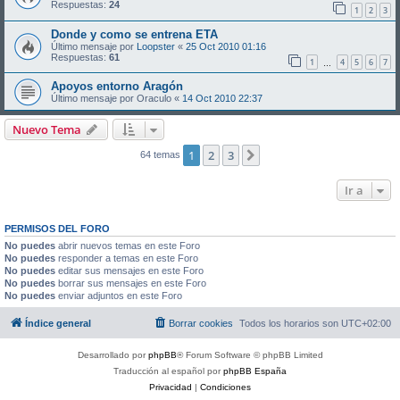
Respuestas:
24
1
2
3
Donde y como se entrena ETA
Último mensaje por
Loopster
«
25 Oct 2010 01:16
Respuestas:
61
1
4
5
6
7
…
Apoyos entorno Aragón
Último mensaje por
Oraculo
«
14 Oct 2010 22:37
Nuevo Tema
1
2
3
Siguiente
64 temas
Ir a
PERMISOS DEL FORO
No puedes
abrir nuevos temas en este Foro
No puedes
responder a temas en este Foro
No puedes
editar sus mensajes en este Foro
No puedes
borrar sus mensajes en este Foro
No puedes
enviar adjuntos en este Foro
Índice general
Borrar cookies
Todos los horarios son
UTC+02:00
Desarrollado por
phpBB
® Forum Software © phpBB Limited
Traducción al español por
phpBB España
Privacidad
|
Condiciones