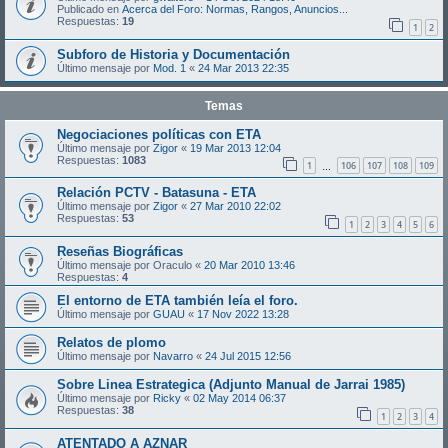
Publicado en
Acerca del Foro: Normas, Rangos, Anuncios...
Respuestas:
19
1
2
Subforo de Historia y Documentación
Último mensaje por
Mod. 1
«
24 Mar 2013 22:35
Temas
Negociaciones políticas con ETA
Último mensaje por
Zigor
«
19 Mar 2013 12:04
Respuestas:
1083
1
106
107
108
109
…
Relación PCTV - Batasuna - ETA
Último mensaje por
Zigor
«
27 Mar 2010 22:02
Respuestas:
53
1
2
3
4
5
6
Reseñas Biográficas
Último mensaje por
Oraculo
«
20 Mar 2010 13:46
Respuestas:
4
El entorno de ETA también leía el foro.
Último mensaje por
GUAU
«
17 Nov 2022 13:28
Relatos de plomo
Último mensaje por
Navarro
«
24 Jul 2015 12:56
Sobre Linea Estrategica (Adjunto Manual de Jarrai 1985)
Último mensaje por
Ricky
«
02 May 2014 06:37
Respuestas:
38
1
2
3
4
ATENTADO A AZNAR