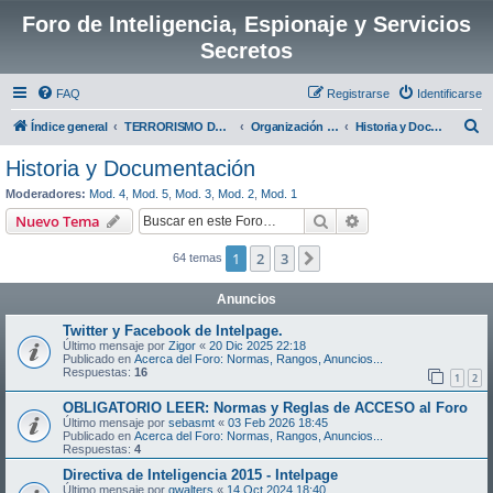
Foro de Inteligencia, Espionaje y Servicios
Secretos
FAQ
Registrarse
Identificarse
B
Índice general
TERRORISMO DE E.T.A
Organización Terrorista ETA
Historia y Documentación
u
Historia y Documentación
s
Moderadores:
Mod. 4
,
Mod. 5
,
Mod. 3
,
Mod. 2
,
Mod. 1
c
Buscar
Búsqueda avanzad
Nuevo Tema
a
1
2
3
Siguiente
64 temas
r
Anuncios
Twitter y Facebook de Intelpage.
Último mensaje por
Zigor
«
20 Dic 2025 22:18
Publicado en
Acerca del Foro: Normas, Rangos, Anuncios...
Respuestas:
16
1
2
OBLIGATORIO LEER: Normas y Reglas de ACCESO al Foro
Último mensaje por
sebasmt
«
03 Feb 2026 18:45
Publicado en
Acerca del Foro: Normas, Rangos, Anuncios...
Respuestas:
4
Directiva de Inteligencia 2015 - Intelpage
Último mensaje por
gwalters
«
14 Oct 2024 18:40