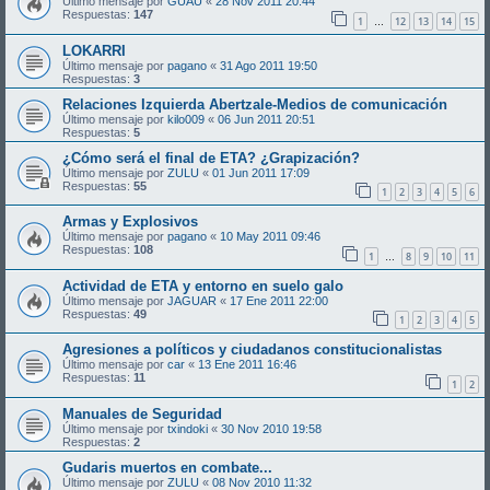
Último mensaje por
GUAU
«
28 Nov 2011 20:44
Respuestas:
147
1
12
13
14
15
…
LOKARRI
Último mensaje por
pagano
«
31 Ago 2011 19:50
Respuestas:
3
Relaciones Izquierda Abertzale-Medios de comunicación
Último mensaje por
kilo009
«
06 Jun 2011 20:51
Respuestas:
5
¿Cómo será el final de ETA? ¿Grapización?
Último mensaje por
ZULU
«
01 Jun 2011 17:09
Respuestas:
55
1
2
3
4
5
6
Armas y Explosivos
Último mensaje por
pagano
«
10 May 2011 09:46
Respuestas:
108
1
8
9
10
11
…
Actividad de ETA y entorno en suelo galo
Último mensaje por
JAGUAR
«
17 Ene 2011 22:00
Respuestas:
49
1
2
3
4
5
Agresiones a políticos y ciudadanos constitucionalistas
Último mensaje por
car
«
13 Ene 2011 16:46
Respuestas:
11
1
2
Manuales de Seguridad
Último mensaje por
txindoki
«
30 Nov 2010 19:58
Respuestas:
2
Gudaris muertos en combate...
Último mensaje por
ZULU
«
08 Nov 2010 11:32