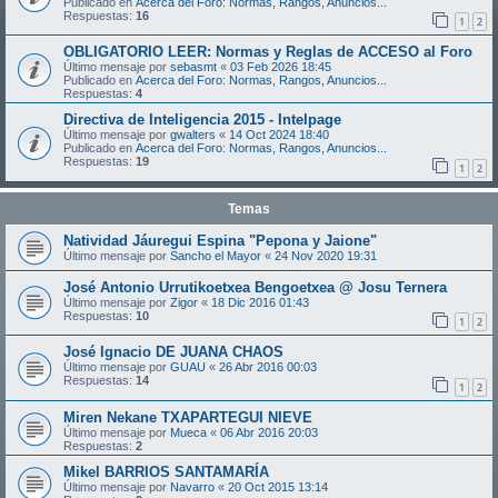
Publicado en
Acerca del Foro: Normas, Rangos, Anuncios...
Respuestas:
16
1
2
OBLIGATORIO LEER: Normas y Reglas de ACCESO al Foro
Último mensaje por
sebasmt
«
03 Feb 2026 18:45
Publicado en
Acerca del Foro: Normas, Rangos, Anuncios...
Respuestas:
4
Directiva de Inteligencia 2015 - Intelpage
Último mensaje por
gwalters
«
14 Oct 2024 18:40
Publicado en
Acerca del Foro: Normas, Rangos, Anuncios...
Respuestas:
19
1
2
Temas
Natividad Jáuregui Espina "Pepona y Jaione"
Último mensaje por
Sancho el Mayor
«
24 Nov 2020 19:31
José Antonio Urrutikoetxea Bengoetxea @ Josu Ternera
Último mensaje por
Zigor
«
18 Dic 2016 01:43
Respuestas:
10
1
2
José Ignacio DE JUANA CHAOS
Último mensaje por
GUAU
«
26 Abr 2016 00:03
Respuestas:
14
1
2
Miren Nekane TXAPARTEGUI NIEVE
Último mensaje por
Mueca
«
06 Abr 2016 20:03
Respuestas:
2
Mikel BARRIOS SANTAMARÍA
Último mensaje por
Navarro
«
20 Oct 2015 13:14