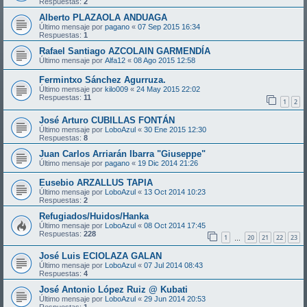
Respuestas:
2
Alberto PLAZAOLA ANDUAGA
Último mensaje por
pagano
«
07 Sep 2015 16:34
Respuestas:
1
Rafael Santiago AZCOLAIN GARMENDÍA
Último mensaje por
Alfa12
«
08 Ago 2015 12:58
Fermintxo Sánchez Agurruza.
Último mensaje por
kilo009
«
24 May 2015 22:02
Respuestas:
11
1
2
José Arturo CUBILLAS FONTÁN
Último mensaje por
LoboAzul
«
30 Ene 2015 12:30
Respuestas:
8
Juan Carlos Arriarán Ibarra "Giuseppe"
Último mensaje por
pagano
«
19 Dic 2014 21:26
Eusebio ARZALLUS TAPIA
Último mensaje por
LoboAzul
«
13 Oct 2014 10:23
Respuestas:
2
Refugiados/Huidos/Hanka
Último mensaje por
LoboAzul
«
08 Oct 2014 17:45
Respuestas:
228
1
20
21
22
23
…
José Luis ECIOLAZA GALAN
Último mensaje por
LoboAzul
«
07 Jul 2014 08:43
Respuestas:
4
José Antonio López Ruiz @ Kubati
Último mensaje por
LoboAzul
«
29 Jun 2014 20:53