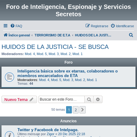
Foro de Inteligencia, Espionaje y Servicios
Secretos
FAQ
Registrarse
Identificarse
B
Índice general
TERRORISMO DE E.T.A
HUIDOS DE LA JUSTICIA - SE BUSCA
u
HUIDOS DE LA JUSTICIA - SE BUSCA
s
Moderadores:
Mod. 4
,
Mod. 5
,
Mod. 3
,
Mod. 2
,
Mod. 1
c
Foro
a
Inteligencia básica sobre ex etarras, colaboradores o
r
miembros encarcelados de ETA
Moderadores:
Mod. 4
,
Mod. 5
,
Mod. 3
,
Mod. 2
,
Mod. 1
Temas:
44
Buscar
Búsqueda avanzad
Nuevo Tema
1
2
Siguiente
50 temas
Anuncios
Twitter y Facebook de Intelpage.
Último mensaje por
Zigor
«
20 Dic 2025 22:18