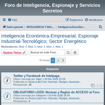
Foro de Inteligencia, Espionaje y Servicios
Secretos
FAQ
Registrarse
Identificarse
B
Índice general
INTELIGENCIA Y SEGURIDAD GLOBAL:
Inteligencia Económica-Empresarial; Espionaje Industrial-Tecnológico; Sector Energético
u
Inteligencia Económica-Empresarial; Espionaje
s
Industrial-Tecnológico; Sector Energético
c
Moderadores:
Mod. 4
,
Mod. 5
,
Mod. 3
,
Mod. 2
,
Mod. 1
a
Buscar
Búsqueda avanzad
Nuevo Tema
r
1
2
Siguiente
43 temas
Anuncios
Twitter y Facebook de Intelpage.
Último mensaje por
Zigor
«
20 Dic 2025 22:18
Publicado en
Acerca del Foro: Normas, Rangos, Anuncios...
Respuestas:
16
1
2
OBLIGATORIO LEER: Normas y Reglas de ACCESO al Foro
Último mensaje por
sebasmt
«
03 Feb 2026 18:45
Publicado en
Acerca del Foro: Normas, Rangos, Anuncios...
Respuestas:
4