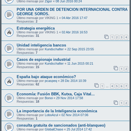
Último mensaje por
Zigor
«
08 Jun 2016 00:24
POR UNA ORDEN DE DETENCION INTERNACIONAL CONTRA
GEORGE SOROS.
Último mensaje por
VIKING 1
«
04 Abr 2016 17:47
Respuestas:
2
Estrategia energética
Último mensaje por
VIKING 1
«
02 Abr 2016 16:53
Respuestas:
31
1
2
3
4
Unidad inteligencia bancos
Último mensaje por
Kundschafter
«
22 Sep 2015 23:55
Respuestas:
7
Casos de espionaje industrial
Último mensaje por
Kundschafter
«
11 Jun 2015 00:21
Respuestas:
15
1
2
España bajo ataque económico?
Último mensaje por
pcaspeq
«
28 Dic 2014 10:39
Respuestas:
62
1
4
5
6
7
…
Economía: Fusión BBK, Kutxa, Caja Vital...
Último mensaje por
Bonoi
«
29 Nov 2014 17:58
Respuestas:
18
1
2
La importancia de la Inteligencia económica
Último mensaje por
LoboAzul
«
02 Nov 2014 07:06
Respuestas:
1
consulta gratuita de sancionados (anti-blanqueo)
Último mensaje por
GlobalChase
«
25 Jul 2014 17:42