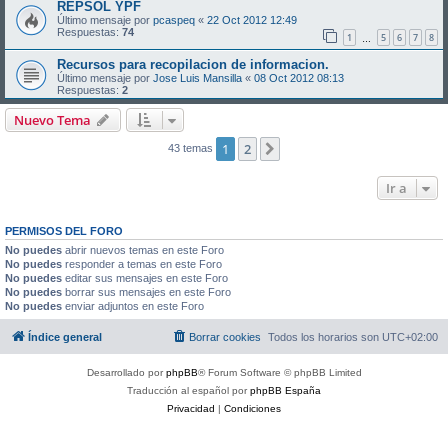
REPSOL YPF
Último mensaje por
pcaspeq
«
22 Oct 2012 12:49
Respuestas:
74
1
5
6
7
8
…
Recursos para recopilacion de informacion.
Último mensaje por
Jose Luis Mansilla
«
08 Oct 2012 08:13
Respuestas:
2
Nuevo Tema
1
2
Siguiente
43 temas
Ir a
PERMISOS DEL FORO
No puedes
abrir nuevos temas en este Foro
No puedes
responder a temas en este Foro
No puedes
editar sus mensajes en este Foro
No puedes
borrar sus mensajes en este Foro
No puedes
enviar adjuntos en este Foro
Índice general
Borrar cookies
Todos los horarios son
UTC+02:00
Desarrollado por
phpBB
® Forum Software © phpBB Limited
Traducción al español por
phpBB España
Privacidad
|
Condiciones