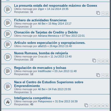
La presunta estafa del responsable máximo de Gowex
Último mensaje por
Zigor
«
14 Jul 2014 19:35
Respuestas:
11
1
2
Fichero de actividades financieras
Último mensaje por
Alí Bei
«
15 May 2014 13:17
Respuestas:
2
Clonación de Tarjetas de Credito y Debito
Último mensaje por
Adriana Mendoza
«
07 Nov 2013 22:01
Artículo sobre especulación y expropiaciones.
Último mensaje por
alfa015
«
26 Ago 2013 15:40
Nueva Rumasa, bomba de relojería
Último mensaje por
Oraculo
«
11 Jul 2013 13:40
Respuestas:
22
1
2
3
Regulación de mercados y bolsas
Último mensaje por
IntelRoutier
«
03 Jun 2013 11:48
Respuestas:
12
1
2
Nace el Centro de Estudios Superiores sobre
Emprendimiento
Último mensaje por
Alí Bei
«
04 Feb 2013 23:55
Respuestas:
1
Inteligencia competitiva
Último mensaje por
Peloponeso
«
31 Ene 2013 16:39
Respuestas:
45
1
2
3
4
5