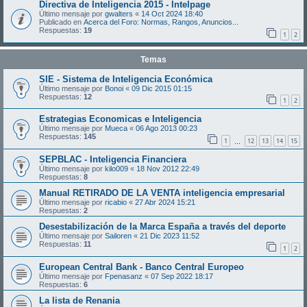
Directiva de Inteligencia 2015 - Intelpage
Último mensaje por
gwalters
«
14 Oct 2024 18:40
Publicado en
Acerca del Foro: Normas, Rangos, Anuncios...
Respuestas:
19
1
2
Temas
SIE - Sistema de Inteligencia Económica
Último mensaje por
Bonoi
«
09 Dic 2015 01:15
Respuestas:
12
1
2
Estrategias Economicas e Inteligencia
Último mensaje por
Mueca
«
06 Ago 2013 00:23
Respuestas:
145
1
12
13
14
15
…
SEPBLAC - Inteligencia Financiera
Último mensaje por
kilo009
«
18 Nov 2012 22:49
Respuestas:
8
Manual RETIRADO DE LA VENTA inteligencia empresarial
Último mensaje por
ricabio
«
27 Abr 2024 15:21
Respuestas:
2
Desestabilización de la Marca España a través del deporte
Último mensaje por
Sailoren
«
21 Dic 2023 11:52
Respuestas:
11
1
2
European Central Bank - Banco Central Europeo
Último mensaje por
Fpenasanz
«
07 Sep 2022 18:17
Respuestas:
6
La lista de Renania