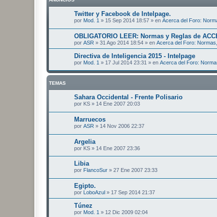
Twitter y Facebook de Intelpage.
por
Mod. 1
»
15 Sep 2014 18:57
» en
Acerca del Foro: Norma
OBLIGATORIO LEER: Normas y Reglas de ACC
por
ASR
»
31 Ago 2014 18:54
» en
Acerca del Foro: Normas,
Directiva de Inteligencia 2015 - Intelpage
por
Mod. 1
»
17 Jul 2014 23:31
» en
Acerca del Foro: Norma
TEMAS
Sahara Occidental - Frente Polisario
por
KS
»
14 Ene 2007 20:03
Marruecos
por
ASR
»
14 Nov 2006 22:37
Argelia
por
KS
»
14 Ene 2007 23:36
Libia
por
FlancoSur
»
27 Ene 2007 23:33
Egipto.
por
LoboAzul
»
17 Sep 2014 21:37
Túnez
por
Mod. 1
»
12 Dic 2009 02:04