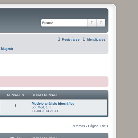
Buscar
Búsqueda avanza
Registrarse
Identificarse
 Magreb
MENSAJES
ÚLTIMO MENSAJE
Ú
Modelo análisis biográfico
M
1
l
V
por
Mod. 1
t
e
14 Jul 2014 21:41
e
i
r
m
ú
n
o
l
m
t
9 temas • Página
1
de
1
s
e
i
n
m
s
o
a
VISTAS
ÚLTIMO MENSAJE