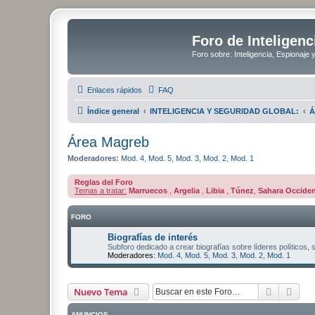
Foro de Inteligenc
Foro sobre: Inteligencia, Espionaje 
Enlaces rápidos
FAQ
Índice general
INTELIGENCIA Y SEGURIDAD GLOBAL:
Á
Área Magreb
Moderadores:
Mod. 4
,
Mod. 5
,
Mod. 3
,
Mod. 2
,
Mod. 1
Reglas del Foro
Temas a tratar:
Marruecos
,
Argelia
,
Libia
,
Túnez
,
Sahara Occiden
FORO
Biografías de interés
Subforo dedicado a crear biografías sobre líderes políticos, 
Moderadores:
Mod. 4
,
Mod. 5
,
Mod. 3
,
Mod. 2
,
Mod. 1
Buscar
Bús
Nuevo Tema
ANUNCIOS