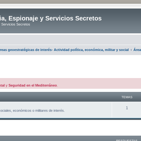
ia, Espionaje y Servicios Secretos
y Servicios Secretos
reas geoestratégicas de interés- Actividad política, económica, militar y social
Área
tal
y
Seguridad en el Mediterráneo
.
TEMAS
T
1
sociales, económicos o militares de interés.
e
m
queda avanzada
a
s
RESPUESTAS