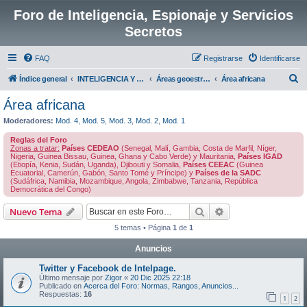
Foro de Inteligencia, Espionaje y Servicios
Secretos
FAQ
Registrarse
Identificarse
B
Índice general
INTELIGENCIA Y SEGURIDAD GLOBAL:
Áreas geoestratégicas de interés- Actividad política, económica, militar y social
Área africana
u
Área africana
s
Moderadores:
Mod. 4
,
Mod. 5
,
Mod. 3
,
Mod. 2
,
Mod. 1
c
Reglas del Foro
a
Zonas a tratar:
Países CEDEAO
(Senegal, Malí, Gambia, Costa de Marfil, Níger,
Nigeria, Guinea Bissau, Guinea, Ghana y Cabo Verde) y Mauritania,
Países IGAD
r
(Etiopía, Kenia, Sudán, Uganda), Djibouti y Somalia,
Países CEEAC
(Guinea
Ecuatorial, Camerún, Gabón, Santo Tomé y Príncipe) y
Países de la SADC
(Sudáfrica, Namibia, Mozambique, Angola, Zimbabwe, Tanzania, República
Democrática del Congo)
Buscar
Búsqueda avanzad
Nuevo Tema
5 temas • Página
1
de
1
Anuncios
Twitter y Facebook de Intelpage.
Último mensaje por
Zigor
«
20 Dic 2025 22:18
Publicado en
Acerca del Foro: Normas, Rangos, Anuncios...
Respuestas:
16
1
2