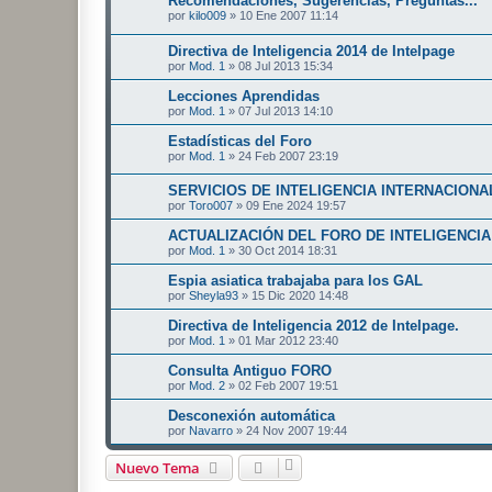
Recomendaciones, Sugerencias, Preguntas...
por
kilo009
»
10 Ene 2007 11:14
Directiva de Inteligencia 2014 de Intelpage
por
Mod. 1
»
08 Jul 2013 15:34
Lecciones Aprendidas
por
Mod. 1
»
07 Jul 2013 14:10
Estadísticas del Foro
por
Mod. 1
»
24 Feb 2007 23:19
SERVICIOS DE INTELIGENCIA INTERNACIONA
por
Toro007
»
09 Ene 2024 19:57
ACTUALIZACIÓN DEL FORO DE INTELIGENCIA
por
Mod. 1
»
30 Oct 2014 18:31
Espia asiatica trabajaba para los GAL
por
Sheyla93
»
15 Dic 2020 14:48
Directiva de Inteligencia 2012 de Intelpage.
por
Mod. 1
»
01 Mar 2012 23:40
Consulta Antiguo FORO
por
Mod. 2
»
02 Feb 2007 19:51
Desconexión automática
por
Navarro
»
24 Nov 2007 19:44
Nuevo Tema