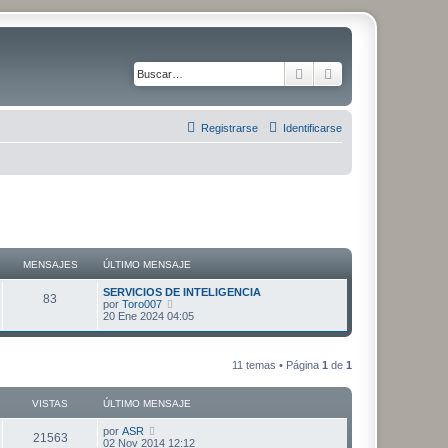
Buscar
Búsqueda avanza
Registrarse
Identificarse
MENSAJES
ÚLTIMO MENSAJE
Ú
SERVICIOS DE INTELIGENCIA
M
83
l
V
por
Toro007
t
e
20 Ene 2024 04:05
e
i
r
m
ú
n
o
l
m
t
11 temas • Página
1
de
1
s
e
i
n
m
s
o
a
VISTAS
ÚLTIMO MENSAJE
a
m
j
e
j
Ú
por
ASR
e
n
V
21563
l
02 Nov 2014 12:12
s