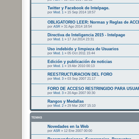
Twitter y Facebook de Intelpage.
por
Mod. 1
»
15 Sep 2014 18:57
OBLIGATORIO LEER: Normas y Reglas de ACC
por
ASR
»
31 Ago 2014 18:54
Directiva de Inteligencia 2015 - Intelpage
por
Mod. 1
»
17 Jul 2014 23:31
Uso indebido y limpieza de Usuarios
por
Mod. 1
»
05 Oct 2011 15:44
Edición y publicación de noticias
por
Mod. 1
»
19 Abr 2010 00:13
REESTRUCTURACION DEL FORO
por
Mod. 3
»
03 Sep 2007 21:17
FORO DE ACCESO RESTRINGIDO PARA USUA
por
Mod. 3
»
20 Ago 2007 00:30
Rangos y Medallas
por
Mod. 2
»
29 Mar 2007 15:10
TEMAS
Novedades en la Web
por
ASR
»
12 Ene 2007 00:00