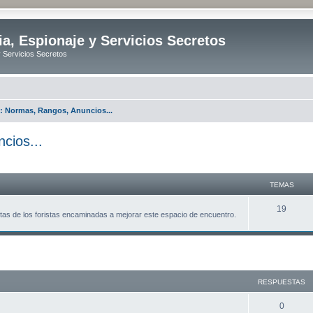
ia, Espionaje y Servicios Secretos
y Servicios Secretos
o: Normas, Rangos, Anuncios...
cios...
TEMAS
T
19
tas de los foristas encaminadas a mejorar este espacio de encuentro.
e
m
queda avanzada
a
s
RESPUESTAS
R
0