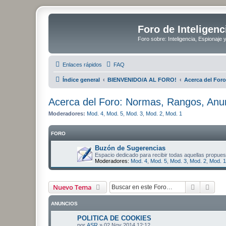
Foro de Inteligenc
Foro sobre: Inteligencia, Espionaje 
Enlaces rápidos
FAQ
Índice general
BIENVENIDO/A AL FORO!
Acerca del For
Acerca del Foro: Normas, Rangos, Anun
Moderadores:
Mod. 4
,
Mod. 5
,
Mod. 3
,
Mod. 2
,
Mod. 1
FORO
Buzón de Sugerencias
Espacio dedicado para recibir todas aquellas propues
Moderadores:
Mod. 4
,
Mod. 5
,
Mod. 3
,
Mod. 2
,
Mod. 1
Buscar
Bús
Nuevo Tema
ANUNCIOS
POLITICA DE COOKIES
por
ASR
»
02 Nov 2014 12:12