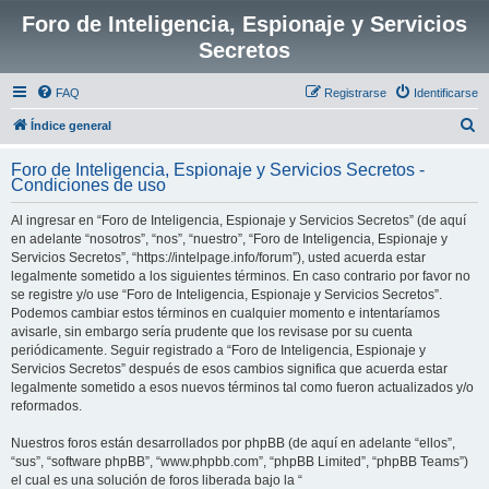
Foro de Inteligencia, Espionaje y Servicios
Secretos
FAQ
Registrarse
Identificarse
B
Índice general
u
Foro de Inteligencia, Espionaje y Servicios Secretos -
s
Condiciones de uso
c
Al ingresar en “Foro de Inteligencia, Espionaje y Servicios Secretos” (de aquí
a
en adelante “nosotros”, “nos”, “nuestro”, “Foro de Inteligencia, Espionaje y
r
Servicios Secretos”, “https://intelpage.info/forum”), usted acuerda estar
legalmente sometido a los siguientes términos. En caso contrario por favor no
se registre y/o use “Foro de Inteligencia, Espionaje y Servicios Secretos”.
Podemos cambiar estos términos en cualquier momento e intentaríamos
avisarle, sin embargo sería prudente que los revisase por su cuenta
periódicamente. Seguir registrado a “Foro de Inteligencia, Espionaje y
Servicios Secretos” después de esos cambios significa que acuerda estar
legalmente sometido a esos nuevos términos tal como fueron actualizados y/o
reformados.
Nuestros foros están desarrollados por phpBB (de aquí en adelante “ellos”,
“sus”, “software phpBB”, “www.phpbb.com”, “phpBB Limited”, “phpBB Teams”)
el cual es una solución de foros liberada bajo la “