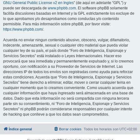
GNU General Public License v2 en Ingles
” (de aquí en adelante “GPL”) y
puede ser descargada de
www.phpbb.com
. El software phpBB solamente
facilita discusiones basadas en Internet y la GPL estrictamente los excluye de
lo que aprobamos y/o desaprobamos como conductas y/o contenido
permisible. Para más información sobre phpBB, por favor visite:
https://www.phpbb.com/
.
Acuerda no enviar ningun contenido abusivo, obsceno, vulgar, difamatorio,
indecente, amenazante, sexual o cualquier otro material que pueda violar
cualquier ley de su país, el país donde “Foro de Inteligencia, Espionaje y
Servicios Secretos” está instalado o Leyes Internacionales. Hacer eso
provocará que sea inmediata y permanentemente expulsado y, si lo creemos
oportuno, con notificación a su Proveedor de Servicios de Internet. Las
direcciones IP de todos los envíos son registradas como ayuda para reforzar
estas condiciones. Acuerda que “Foro de Inteligencia, Espionaje y Servicios
Secretos” tiene derecho a eliminar, editar, mover o cerrar cualquier tema en
cualquier momento que lo creamos conveniente. Como usuario acuerda que
cualquier información que haya ingresado será almacenada en una base de
datos. Dado que esta información no será compartida con ninguna tercera
parte sin su consentimiento, ni “Foro de Inteligencia, Espionaje y Servicios
Secretos” ni phpBB podrán considerarse responsables por cualquier intento
de hacking que conlleve a que los datos sean comprometidos.
Índice general
Borrar cookies
Todos los horarios son
UTC+02:00