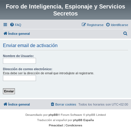
Foro de Inteligencia, Espionaje y Servicios
Secretos
FAQ
Registrarse
Identificarse
B
Índice general
u
Enviar email de activación
s
c
Nombre de Usuario:
a
r
Dirección de correo electrónico:
Esta debe ser la dirección de email que introdujiste al registrarte.
Índice general
Borrar cookies
Todos los horarios son
UTC+02:00
Desarrollado por
phpBB
® Forum Software © phpBB Limited
Traducción al español por
phpBB España
Privacidad
|
Condiciones