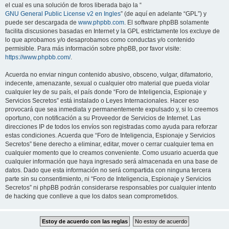
el cual es una solución de foros liberada bajo la “
GNU General Public License v2 en Ingles
” (de aquí en adelante “GPL”) y
puede ser descargada de
www.phpbb.com
. El software phpBB solamente
facilita discusiones basadas en Internet y la GPL estrictamente los excluye de
lo que aprobamos y/o desaprobamos como conductas y/o contenido
permisible. Para más información sobre phpBB, por favor visite:
https://www.phpbb.com/
.
Acuerda no enviar ningun contenido abusivo, obsceno, vulgar, difamatorio,
indecente, amenazante, sexual o cualquier otro material que pueda violar
cualquier ley de su país, el país donde “Foro de Inteligencia, Espionaje y
Servicios Secretos” está instalado o Leyes Internacionales. Hacer eso
provocará que sea inmediata y permanentemente expulsado y, si lo creemos
oportuno, con notificación a su Proveedor de Servicios de Internet. Las
direcciones IP de todos los envíos son registradas como ayuda para reforzar
estas condiciones. Acuerda que “Foro de Inteligencia, Espionaje y Servicios
Secretos” tiene derecho a eliminar, editar, mover o cerrar cualquier tema en
cualquier momento que lo creamos conveniente. Como usuario acuerda que
cualquier información que haya ingresado será almacenada en una base de
datos. Dado que esta información no será compartida con ninguna tercera
parte sin su consentimiento, ni “Foro de Inteligencia, Espionaje y Servicios
Secretos” ni phpBB podrán considerarse responsables por cualquier intento
de hacking que conlleve a que los datos sean comprometidos.