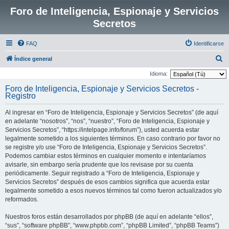
Foro de Inteligencia, Espionaje y Servicios
Secretos
FAQ
Identificarse
B
Índice general
u
Idioma:
s
Foro de Inteligencia, Espionaje y Servicios Secretos -
Registro
c
a
Al ingresar en “Foro de Inteligencia, Espionaje y Servicios Secretos” (de aquí
r
en adelante “nosotros”, “nos”, “nuestro”, “Foro de Inteligencia, Espionaje y
Servicios Secretos”, “https://intelpage.info/forum”), usted acuerda estar
legalmente sometido a los siguientes términos. En caso contrario por favor no
se registre y/o use “Foro de Inteligencia, Espionaje y Servicios Secretos”.
Podemos cambiar estos términos en cualquier momento e intentaríamos
avisarle, sin embargo sería prudente que los revisase por su cuenta
periódicamente. Seguir registrado a “Foro de Inteligencia, Espionaje y
Servicios Secretos” después de esos cambios significa que acuerda estar
legalmente sometido a esos nuevos términos tal como fueron actualizados y/o
reformados.
Nuestros foros están desarrollados por phpBB (de aquí en adelante “ellos”,
“sus”, “software phpBB”, “www.phpbb.com”, “phpBB Limited”, “phpBB Teams”)