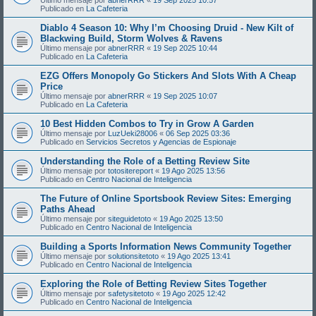
Publicado en
La Cafeteria
Diablo 4 Season 10: Why I’m Choosing Druid - New Kilt of
Blackwing Build, Storm Wolves & Ravens
Último mensaje por
abnerRRR
«
19 Sep 2025 10:44
Publicado en
La Cafeteria
EZG Offers Monopoly Go Stickers And Slots With A Cheap
Price
Último mensaje por
abnerRRR
«
19 Sep 2025 10:07
Publicado en
La Cafeteria
10 Best Hidden Combos to Try in Grow A Garden
Último mensaje por
LuzUeki28006
«
06 Sep 2025 03:36
Publicado en
Servicios Secretos y Agencias de Espionaje
Understanding the Role of a Betting Review Site
Último mensaje por
totositereport
«
19 Ago 2025 13:56
Publicado en
Centro Nacional de Inteligencia
The Future of Online Sportsbook Review Sites: Emerging
Paths Ahead
Último mensaje por
siteguidetoto
«
19 Ago 2025 13:50
Publicado en
Centro Nacional de Inteligencia
Building a Sports Information News Community Together
Último mensaje por
solutionsitetoto
«
19 Ago 2025 13:41
Publicado en
Centro Nacional de Inteligencia
Exploring the Role of Betting Review Sites Together
Último mensaje por
safetysitetoto
«
19 Ago 2025 12:42
Publicado en
Centro Nacional de Inteligencia