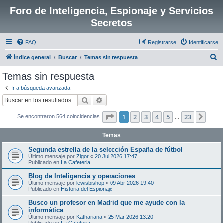
Foro de Inteligencia, Espionaje y Servicios
Secretos
FAQ
Registrarse
Identificarse
B
Índice general
Buscar
Temas sin respuesta
u
Temas sin respuesta
s
Ir a búsqueda avanzada
c
Buscar
Búsqueda avanzada
a
Página
1
de
23
1
2
3
4
5
23
Sigui
Se encontraron 564 coincidencias
r
…
Temas
Segunda estrella de la selección España de fútbol
Último mensaje por
Zigor
«
20 Jul 2026 17:47
Publicado en
La Cafeteria
Blog de Inteligencia y operaciones
Último mensaje por
lewisbishop
«
09 Abr 2026 19:40
Publicado en
Historia del Espionaje
Busco un profesor en Madrid que me ayude con la
informática
Último mensaje por
Kathariana
«
25 Mar 2026 13:20
Publicado en
La Cafeteria