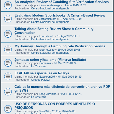
An Analytical Review of Gambling Site Verification Services
Último mensaje por
totoscamdamage
«
19 Ago 2025 12:24
Publicado en
Centro Nacional de Inteligencia
Evaluating Modern Sportsbooks: A Criteria-Based Review
Último mensaje por
verficationtoto
«
19 Ago 2025 12:06
Publicado en
Centro Nacional de Inteligencia
Talking About Betting Review Sites: A Community
Conversation
Último mensaje por
fraudsitetoto
«
19 Ago 2025 11:51
Publicado en
Centro Nacional de Inteligencia
My Journey Through a Gambling Site Verification Service
Último mensaje por
reportotosite
«
19 Ago 2025 10:08
Publicado en
Centro Nacional de Inteligencia
Jornadas sobre yihadismo (Minerva Institute)
Último mensaje por
mamasita
«
06 Mar 2025 01:35
Publicado en
La Cafeteria
El APT40 se especializa en N-Days
Último mensaje por
Napoleon007
«
04 Sep 2024 16:39
Publicado en
Grupos Hacker
Cuál es la manera más eficiente de convertir un archivo PDF
en SVG?
Último mensaje por
Long Veronika
«
29 Jul 2024 12:25
Publicado en
La Cafeteria
USO DE PERSONAS CON PODERES MENTALES O
PSIQUICOS
Último mensaje por
Toro007
«
20 Ene 2024 04:08