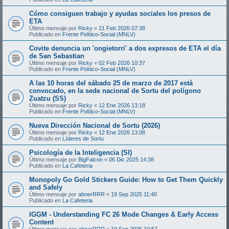
Cómo consiguen trabajo y ayudas sociales los presos de
ETA
Último mensaje por
Ricky
«
21 Feb 2026 07:38
Publicado en
Frente Político-Social (MNLV)
Covite denuncia un 'ongietorri' a dos expresos de ETA el día
de San Sebastian
Último mensaje por
Ricky
«
02 Feb 2026 10:37
Publicado en
Frente Político-Social (MNLV)
A las 10 horas del sábado 25 de marzo de 2017 está
convocado, en la sede nacional de Sortu del polígono
Zuatzu (SS)
Último mensaje por
Ricky
«
12 Ene 2026 13:18
Publicado en
Frente Político-Social (MNLV)
Nueva Dirección Nacional de Sortu (2026)
Último mensaje por
Ricky
«
12 Ene 2026 13:08
Publicado en
Líderes de Sortu
Psicología de la Inteligencia (SI)
Último mensaje por
BigFalcon
«
06 Dic 2025 14:38
Publicado en
La Cafeteria
Monopoly Go Gold Stickers Guide: How to Get Them Quickly
and Safely
Último mensaje por
abnerRRR
«
19 Sep 2025 11:40
Publicado en
La Cafeteria
IGGM - Understanding FC 26 Mode Changes & Early Access
Content
Último mensaje por
abnerRRR
«
19 Sep 2025 10:57