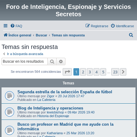
Foro de Inteligencia, Espionaje y Servicios
Secretos
FAQ
Registrarse
Identificarse
B
Índice general
Buscar
Temas sin respuesta
u
Temas sin respuesta
s
Ir a búsqueda avanzada
c
Buscar
Búsqueda avanzada
a
Página
1
de
23
1
2
3
4
5
23
Sigui
Se encontraron 564 coincidencias
r
…
Temas
Segunda estrella de la selección España de fútbol
Último mensaje por
Zigor
«
20 Jul 2026 17:47
Publicado en
La Cafeteria
Blog de Inteligencia y operaciones
Último mensaje por
lewisbishop
«
09 Abr 2026 19:40
Publicado en
Historia del Espionaje
Busco un profesor en Madrid que me ayude con la
informática
Último mensaje por
Kathariana
«
25 Mar 2026 13:20
Publicado en
La Cafeteria