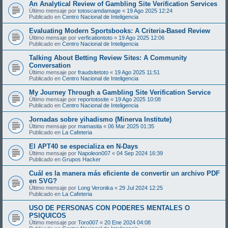
An Analytical Review of Gambling Site Verification Services
Último mensaje por
totoscamdamage
«
19 Ago 2025 12:24
Publicado en
Centro Nacional de Inteligencia
Evaluating Modern Sportsbooks: A Criteria-Based Review
Último mensaje por
verficationtoto
«
19 Ago 2025 12:06
Publicado en
Centro Nacional de Inteligencia
Talking About Betting Review Sites: A Community
Conversation
Último mensaje por
fraudsitetoto
«
19 Ago 2025 11:51
Publicado en
Centro Nacional de Inteligencia
My Journey Through a Gambling Site Verification Service
Último mensaje por
reportotosite
«
19 Ago 2025 10:08
Publicado en
Centro Nacional de Inteligencia
Jornadas sobre yihadismo (Minerva Institute)
Último mensaje por
mamasita
«
06 Mar 2025 01:35
Publicado en
La Cafeteria
El APT40 se especializa en N-Days
Último mensaje por
Napoleon007
«
04 Sep 2024 16:39
Publicado en
Grupos Hacker
Cuál es la manera más eficiente de convertir un archivo PDF
en SVG?
Último mensaje por
Long Veronika
«
29 Jul 2024 12:25
Publicado en
La Cafeteria
USO DE PERSONAS CON PODERES MENTALES O
PSIQUICOS
Último mensaje por
Toro007
«
20 Ene 2024 04:08