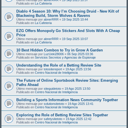
Publicado en
La Cafeteria
Diablo 4 Season 10: Why I’m Choosing Druid - New Kilt of
Blackwing Build, Storm Wolves & Ravens
Último mensaje por
abnerRRR
«
19 Sep 2025 10:44
Publicado en
La Cafeteria
EZG Offers Monopoly Go Stickers And Slots With A Cheap
Price
Último mensaje por
abnerRRR
«
19 Sep 2025 10:07
Publicado en
La Cafeteria
10 Best Hidden Combos to Try in Grow A Garden
Último mensaje por
LuzUeki28006
«
06 Sep 2025 03:36
Publicado en
Servicios Secretos y Agencias de Espionaje
Understanding the Role of a Betting Review Site
Último mensaje por
totositereport
«
19 Ago 2025 13:56
Publicado en
Centro Nacional de Inteligencia
The Future of Online Sportsbook Review Sites: Emerging
Paths Ahead
Último mensaje por
siteguidetoto
«
19 Ago 2025 13:50
Publicado en
Centro Nacional de Inteligencia
Building a Sports Information News Community Together
Último mensaje por
solutionsitetoto
«
19 Ago 2025 13:41
Publicado en
Centro Nacional de Inteligencia
Exploring the Role of Betting Review Sites Together
Último mensaje por
safetysitetoto
«
19 Ago 2025 12:42
Publicado en
Centro Nacional de Inteligencia