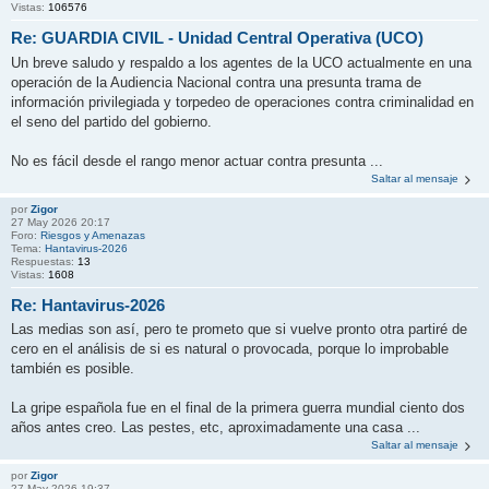
Vistas:
106576
Re: GUARDIA CIVIL - Unidad Central Operativa (UCO)
Un breve saludo y respaldo a los agentes de la UCO actualmente en una
operación de la Audiencia Nacional contra una presunta trama de
información privilegiada y torpedeo de operaciones contra criminalidad en
el seno del partido del gobierno.
No es fácil desde el rango menor actuar contra presunta ...
Saltar al mensaje
por
Zigor
27 May 2026 20:17
Foro:
Riesgos y Amenazas
Tema:
Hantavirus-2026
Respuestas:
13
Vistas:
1608
Re: Hantavirus-2026
Las medias son así, pero te prometo que si vuelve pronto otra partiré de
cero en el análisis de si es natural o provocada, porque lo improbable
también es posible.
La gripe española fue en el final de la primera guerra mundial ciento dos
años antes creo. Las pestes, etc, aproximadamente una casa ...
Saltar al mensaje
por
Zigor
27 May 2026 19:37