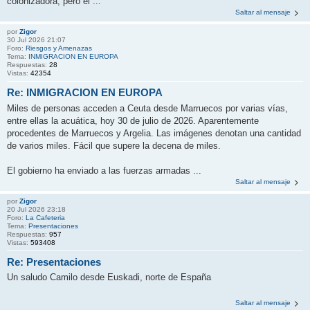
colonizadora, pero el ...
Saltar al mensaje
por
Zigor
30 Jul 2026 21:07
Foro:
Riesgos y Amenazas
Tema:
INMIGRACION EN EUROPA
Respuestas:
28
Vistas:
42354
Re: INMIGRACION EN EUROPA
Miles de personas acceden a Ceuta desde Marruecos por varias vías,
entre ellas la acuática, hoy 30 de julio de 2026. Aparentemente
procedentes de Marruecos y Argelia. Las imágenes denotan una cantidad
de varios miles. Fácil que supere la decena de miles.
El gobierno ha enviado a las fuerzas armadas ...
Saltar al mensaje
por
Zigor
20 Jul 2026 23:18
Foro:
La Cafeteria
Tema:
Presentaciones
Respuestas:
957
Vistas:
593408
Re: Presentaciones
Un saludo Camilo desde Euskadi, norte de España
Saltar al mensaje