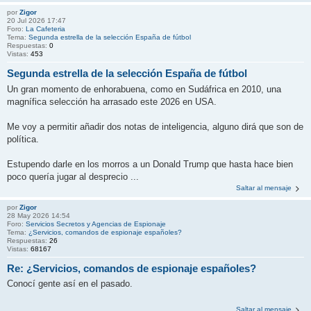
por
Zigor
20 Jul 2026 17:47
Foro:
La Cafeteria
Tema:
Segunda estrella de la selección España de fútbol
Respuestas:
0
Vistas:
453
Segunda estrella de la selección España de fútbol
Un gran momento de enhorabuena, como en Sudáfrica en 2010, una
magnífica selección ha arrasado este 2026 en USA.
Me voy a permitir añadir dos notas de inteligencia, alguno dirá que son de
política.
Estupendo darle en los morros a un Donald Trump que hasta hace bien
poco quería jugar al desprecio ...
Saltar al mensaje
por
Zigor
28 May 2026 14:54
Foro:
Servicios Secretos y Agencias de Espionaje
Tema:
¿Servicios, comandos de espionaje españoles?
Respuestas:
26
Vistas:
68167
Re: ¿Servicios, comandos de espionaje españoles?
Conocí gente así en el pasado.
Saltar al mensaje