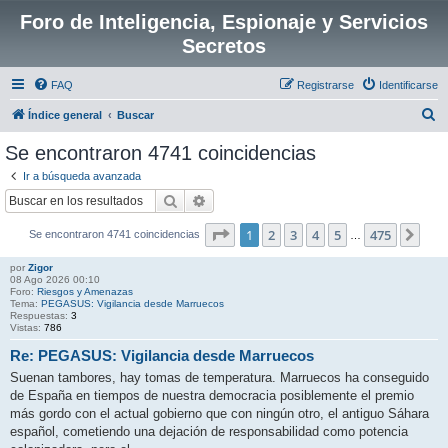
Foro de Inteligencia, Espionaje y Servicios
Secretos
FAQ
Registrarse
Identificarse
B
Índice general
Buscar
u
Se encontraron 4741 coincidencias
s
Ir a búsqueda avanzada
c
Buscar
Búsqueda avanzada
a
Página
1
de
475
1
2
3
4
5
475
Sigu
Se encontraron 4741 coincidencias
r
…
por
Zigor
08 Ago 2026 00:10
Foro:
Riesgos y Amenazas
Tema:
PEGASUS: Vigilancia desde Marruecos
Respuestas:
3
Vistas:
786
Re: PEGASUS: Vigilancia desde Marruecos
Suenan tambores, hay tomas de temperatura. Marruecos ha conseguido
de España en tiempos de nuestra democracia posiblemente el premio
más gordo con el actual gobierno que con ningún otro, el antiguo Sáhara
español, cometiendo una dejación de responsabilidad como potencia