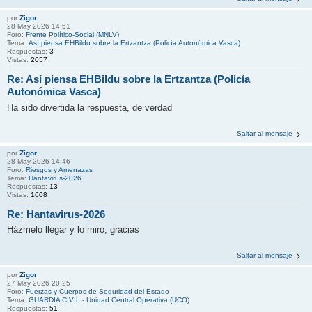
por
Zigor
28 May 2026 14:51
Foro:
Frente Político-Social (MNLV)
Tema:
Así piensa EHBildu sobre la Ertzantza (Policía Autonómica Vasca)
Respuestas:
3
Vistas:
2057
Re: Así piensa EHBildu sobre la Ertzantza (Policía
Autonómica Vasca)
Ha sido divertida la respuesta, de verdad
Saltar al mensaje
por
Zigor
28 May 2026 14:46
Foro:
Riesgos y Amenazas
Tema:
Hantavirus-2026
Respuestas:
13
Vistas:
1608
Re: Hantavirus-2026
Házmelo llegar y lo miro, gracias
Saltar al mensaje
por
Zigor
27 May 2026 20:25
Foro:
Fuerzas y Cuerpos de Seguridad del Estado
Tema:
GUARDIA CIVIL - Unidad Central Operativa (UCO)
Respuestas:
51