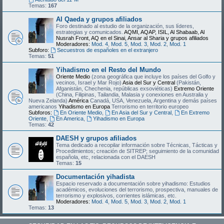
Temas:
167
Al Qaeda y grupos afiliados
Foro destinado al estudio de la organización, sus líderes,
estrategias y comunicados.
AQMI, AQAP, ISIL, Al Shabaab, Al
Nusrah Front, AQ en el Sinai, Ansar al Sharia y grupos afiliados
Moderadores:
Mod. 4
,
Mod. 5
,
Mod. 3
,
Mod. 2
,
Mod. 1
Subforo:
Secuestros de españoles en el extranjero
Temas:
51
Yihadismo en el Resto del Mundo
Oriente Medio
(zona geográfica que incluye los países del Golfo y
vecinos, Israel y Mar Rojo)
Asia del Sur y Central
(Pakistán,
Afganistán, Chechenia, repúblicas exsoviéticas)
Extremo Oriente
(China, Filipinas, Tailandia, Malasia y conexiones en Australia y
Nueva Zelanda)
América
Canadá, USA, Venezuela, Argentina y demás países
americanos
Yihadismo en Europa
Terrorismo en territorio europeo
Subforos:
En Oriente Medio
,
En Asia del Sur y Central
,
En Extremo
Oriente
,
En America
,
Yihadismo en Europa
Temas:
42
DAESH y grupos afiliados
Tema dedicado a recopilar información sobre Técnicas, Tácticas y
Procedimientos; creación de SITREP; seguimiento de la comunidad
española, etc, relacionada con el DAESH
Temas:
15
Documentación yihadista
Espacio reservado a documentación sobre yihadismo: Estudios
académicos, evoluciones del terrorismo, prospectiva, manuales de
terrorismo y explosivos, corrientes islámicas, etc.
Moderadores:
Mod. 4
,
Mod. 5
,
Mod. 3
,
Mod. 2
,
Mod. 1
Temas:
13