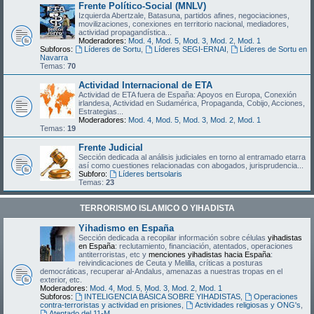
Frente Político-Social (MNLV)
Izquierda Abertzale, Batasuna, partidos afines, negociaciones,
movilizaciones, conexiones en territorio nacional, mediadores,
actividad propagandística...
Moderadores:
Mod. 4
,
Mod. 5
,
Mod. 3
,
Mod. 2
,
Mod. 1
Subforos:
Líderes de Sortu
,
Líderes SEGI-ERNAI
,
Líderes de Sortu en
Navarra
Temas:
70
Actividad Internacional de ETA
Actividad de ETA fuera de España: Apoyos en Europa, Conexión
irlandesa, Actividad en Sudamérica, Propaganda, Cobijo, Acciones,
Estrategias...
Moderadores:
Mod. 4
,
Mod. 5
,
Mod. 3
,
Mod. 2
,
Mod. 1
Temas:
19
Frente Judicial
Sección dedicada al análisis judiciales en torno al entramado etarra
así como cuestiones relacionadas con abogados, jurisprudencia...
Subforo:
Líderes bertsolaris
Temas:
23
TERRORISMO ISLAMICO O YIHADISTA
Yihadismo en España
Sección dedicada a recopilar información sobre células
yihadistas
en España
: reclutamiento, financiación, atentados, operaciones
antiterroristas, etc y
menciones yihadistas hacia España
:
reivindicaciones de Ceuta y Melilla, críticas a posturas
democráticas, recuperar al-Andalus, amenazas a nuestras tropas en el
exterior, etc.
Moderadores:
Mod. 4
,
Mod. 5
,
Mod. 3
,
Mod. 2
,
Mod. 1
Subforos:
INTELIGENCIA BÁSICA SOBRE YIHADISTAS
,
Operaciones
contra-terroristas y actividad en prisiones
,
Actividades religiosas y ONG's
,
Atentado del 11-M