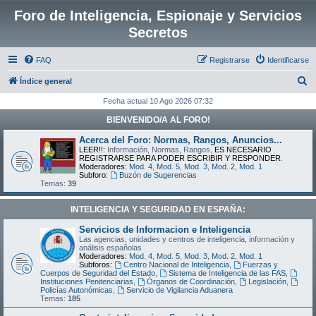
Foro de Inteligencia, Espionaje y Servicios
Secretos
FAQ
Registrarse
Identificarse
B
Índice general
u
Fecha actual 10 Ago 2026 07:32
s
BIENVENIDO/A AL FORO!
c
Acerca del Foro: Normas, Rangos, Anuncios...
a
LEER!!:
Información, Normas, Rangos,
ES NECESARIO
REGISTRARSE PARA PODER ESCRIBIR Y RESPONDER
.
r
Moderadores:
Mod. 4
,
Mod. 5
,
Mod. 3
,
Mod. 2
,
Mod. 1
Subforo:
Buzón de Sugerencias
Temas:
39
INTELIGENCIA Y SEGURIDAD EN ESPAÑA:
Servicios de Informacion e Inteligencia
Las agencias, unidades y centros de inteligencia, información y
análisis españolas
Moderadores:
Mod. 4
,
Mod. 5
,
Mod. 3
,
Mod. 2
,
Mod. 1
Subforos:
Centro Nacional de Inteligencia
,
Fuerzas y
Cuerpos de Seguridad del Estado
,
Sistema de Inteligencia de las FAS
,
Instituciones Penitenciarias
,
Órganos de Coordinación
,
Legislación
,
Policías Autonómicas
,
Servicio de Vigilancia Aduanera
Temas:
185