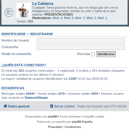
La Cafeteria
Cualquier Tema para los foreros, que no tenga que ver con la
Inteligencia y la Seguridad, tomate un cafe y habla de lo que
quieras.
PRESENTACIONES
Moderadores:
Mod. 4
,
Mod. 5
,
Mod. 3
,
Mod. 2
,
Mod. 1
Temas:
253
IDENTIFICARSE
•
REGISTRARSE
Nombre de Usuario:
Contraseña:
Olvidé mi contraseña
Recordar
¿QUIÉN ESTÁ CONECTADO?
En total hay
822
usuarios conectados :: 1 registrado, 0 ocultos y 821 invitados (basados
en usuarios activos en los últimos 5 minutos)
La mayor cantidad de usuarios identificados fue
21867
el 02 Jun 2026 03:16
ESTADÍSTICAS
Mensajes totales
69445
• Temas totales
2476
• Usuarios totales
9059
• Nuestro usuario
más reciente es
DeimosOlimpic
Índice general
Borrar cookies
Todos los horarios son
UTC+02:00
Desarrollado por
phpBB
® Forum Software © phpBB Limited
Traducción al español por
phpBB España
Privacidad
|
Condiciones