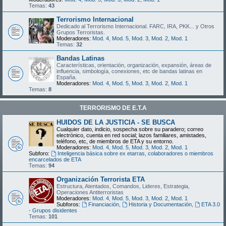
Temas:
43
Terrorismo Internacional
Dedicado al Terrorismo Internacional. FARC, IRA, PKK... y Otros
Grupos Terroristas.
Moderadores:
Mod. 4
,
Mod. 5
,
Mod. 3
,
Mod. 2
,
Mod. 1
Temas:
32
Bandas Latinas
Características, orientación, organización, expansión, áreas de
influencia, simbología, conexiones, etc de bandas latinas en
España.
Moderadores:
Mod. 4
,
Mod. 5
,
Mod. 3
,
Mod. 2
,
Mod. 1
Temas:
8
TERRORISMO DE E.T.A
HUIDOS DE LA JUSTICIA - SE BUSCA
Cualquier dato, indicio, sospecha sobre su paradero; correo
electrónico, cuenta en red social; lazos familiares, amistades,
teléfono, etc, de miembros de ETA y su entorno.
Moderadores:
Mod. 4
,
Mod. 5
,
Mod. 3
,
Mod. 2
,
Mod. 1
Subforo:
Inteligencia básica sobre ex etarras, colaboradores o miembros
encarcelados de ETA
Temas:
94
Organización Terrorista ETA
Estructura, Atentados, Comandos, Lideres, Estrategia,
Operaciones Antiterroristas
Moderadores:
Mod. 4
,
Mod. 5
,
Mod. 3
,
Mod. 2
,
Mod. 1
Subforos:
Financiación
,
Historia y Documentación
,
ETA 3.0
- Grupos disidentes
Temas:
101