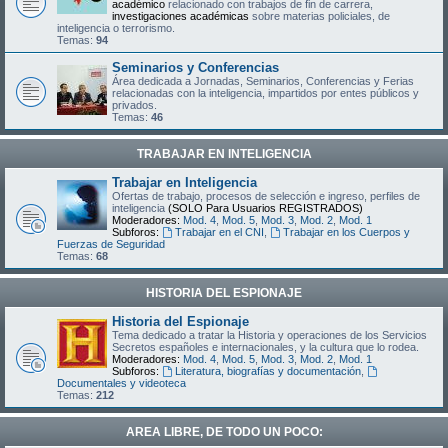
académico
relacionado con trabajos de fin de carrera,
investigaciones académicas
sobre materias policiales, de
inteligencia o terrorismo.
Temas:
94
Seminarios y Conferencias
Área dedicada a Jornadas, Seminarios, Conferencias y Ferias
relacionadas con la inteligencia, impartidos por entes públicos y
privados.
Temas:
46
TRABAJAR EN INTELIGENCIA
Trabajar en Inteligencia
Ofertas de trabajo, procesos de selección e ingreso, perfiles de
inteligencia
(SOLO Para Usuarios REGISTRADOS)
Moderadores:
Mod. 4
,
Mod. 5
,
Mod. 3
,
Mod. 2
,
Mod. 1
Subforos:
Trabajar en el CNI
,
Trabajar en los Cuerpos y
Fuerzas de Seguridad
Temas:
68
HISTORIA DEL ESPIONAJE
Historia del Espionaje
Tema dedicado a tratar la Historia y operaciones de los Servicios
Secretos españoles e internacionales, y la cultura que lo rodea.
Moderadores:
Mod. 4
,
Mod. 5
,
Mod. 3
,
Mod. 2
,
Mod. 1
Subforos:
Literatura, biografías y documentación
,
Documentales y videoteca
Temas:
212
AREA LIBRE, DE TODO UN POCO: