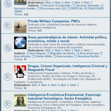
Moderadores:
Mod. 4
,
Mod. 5
,
Mod. 3
,
Mod. 2
,
Mod. 1
Subforos:
Servicios Occidentales
,
Servicios Neutrales
,
Servicios Hostiles
,
Estructuras post 11S
,
ESPECIAL FILTRACIONES
SEBIN
Temas:
125
Private Military Companies, PMCs
Dedicado a las compañias privadas de servicios militares,
seguridad e inteligencia.
Temas:
115
Áreas geoestratégicas de interés- Actividad política,
económica, militar y social
Dedicado a tratar sobre los principales conflictos internacionales,
asi como los riesgos en materia de seguridad.
Moderadores:
Mod. 4
,
Mod. 5
,
Mod. 3
,
Mod. 2
,
Mod. 1
Subforos:
Área Magreb
,
Biografías de interés
,
Área americana
,
Área africana
,
Oriente Medio
,
Área europea
,
Área Asia-Pacífico
Temas:
47
Drogas, Crimen Organizado, Inteligencia Criminal y
Resguardo Fiscal
Delincuencia Organizada y Violenta, Trafico de Armas y
Explosivos, Redes de tráfico de Drogas y Personas, No
Proliferación ADM's, Tecnologías de Doble Uso, Blanqueo de
Capitales, Contrabando
Moderadores:
Mod. 4
,
Mod. 5
,
Mod. 3
,
Mod. 2
,
Mod. 1
Temas:
51
Inteligencia Económica-Empresarial; Espionaje
Industrial-Tecnológico; Sector Energético
Inteligencia de mercados, competitiva, empresarial, vigilancia
tecnológica, I+D+I, Fabricación de Prototipos, Sector energético,
Empresas Estratégicas, Etc...
Moderadores:
Mod. 4
,
Mod. 5
,
Mod. 3
,
Mod. 2
,
Mod. 1