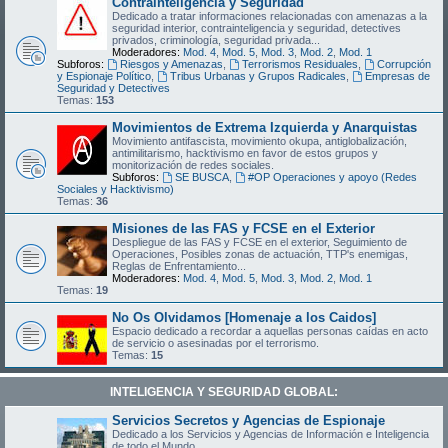
Contrainteligencia y Seguridad
Dedicado a tratar informaciones relacionadas con amenazas a la
seguridad interior, contrainteligencia y seguridad, detectives
privados, criminología, seguridad privada...
Moderadores:
Mod. 4
,
Mod. 5
,
Mod. 3
,
Mod. 2
,
Mod. 1
Subforos:
Riesgos y Amenazas
,
Terrorismos Residuales
,
Corrupción
y Espionaje Político
,
Tribus Urbanas y Grupos Radicales
,
Empresas de
Seguridad y Detectives
Temas:
153
Movimientos de Extrema Izquierda y Anarquistas
Movimiento antifascista, movimiento okupa, antiglobalización,
antimilitarismo, hacktivismo en favor de estos grupos y
monitorización de redes sociales.
Subforos:
SE BUSCA
,
#OP Operaciones y apoyo (Redes
Sociales y Hacktivismo)
Temas:
36
Misiones de las FAS y FCSE en el Exterior
Despliegue de las FAS y FCSE en el exterior, Seguimiento de
Operaciones, Posibles zonas de actuación, TTP's enemigas,
Reglas de Enfrentamiento...
Moderadores:
Mod. 4
,
Mod. 5
,
Mod. 3
,
Mod. 2
,
Mod. 1
Temas:
19
No Os Olvidamos [Homenaje a los Caidos]
Espacio dedicado a recordar a aquellas personas caídas en acto
de servicio o asesinadas por el terrorismo.
Temas:
15
INTELIGENCIA Y SEGURIDAD GLOBAL:
Servicios Secretos y Agencias de Espionaje
Dedicado a los Servicios y Agencias de Información e Inteligencia
de todo el Mundo.