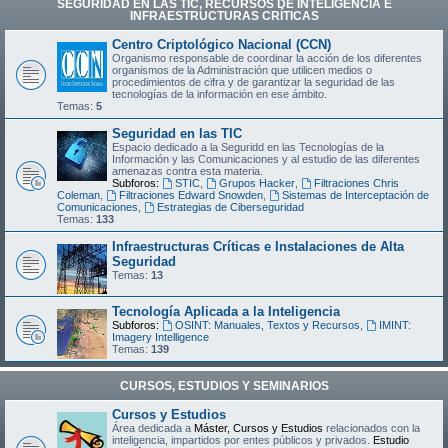
SEGURIDAD EN LAS TIC, RECURSOS DE INTELIGENCIA E
INFRAESTRUCTURAS CRÍTICAS
Centro Criptológico Nacional (CCN)
Organismo responsable de coordinar la acción de los diferentes
organismos de la Administración que utilicen medios o
procedimientos de cifra y de garantizar la seguridad de las
tecnologías de la información en ese ámbito.
Temas:
5
Seguridad en las TIC
Espacio dedicado a la Seguridd en las Tecnologías de la
Información y las Comunicaciones y al estudio de las diferentes
amenazas contra esta materia.
Subforos:
STIC
,
Grupos Hacker
,
Filtraciones Chris
Coleman
,
Filtraciones Edward Snowden
,
Sistemas de Interceptación de
Comunicaciones
,
Estrategias de Ciberseguridad
Temas:
133
Infraestructuras Críticas e Instalaciones de Alta
Seguridad
Temas:
13
Tecnología Aplicada a la Inteligencia
Subforos:
OSINT: Manuales, Textos y Recursos
,
IMINT:
Imagery Intelligence
Temas:
139
CURSOS, ESTUDIOS Y SEMINARIOS
Cursos y Estudios
Área dedicada a
Máster, Cursos y Estudios
relacionados con la
inteligencia, impartidos por entes públicos y privados.
Estudio