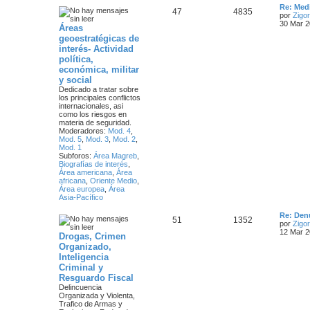
a
Ú
Re: Med
T
M
47
4835
j
l
por
Zigor
j
e
t
30 Mar 2
Áreas
e
e
i
e
geoestratégicas de
m
m
n
interés- Actividad
o
s
m
política,
a
s
e
económica, militar
n
y social
s
s
a
Dedicado a tratar sobre
a
los principales conflictos
j
j
internacionales, asi
e
como los riesgos en
e
materia de seguridad.
Moderadores:
Mod. 4
,
s
Mod. 5
,
Mod. 3
,
Mod. 2
,
Mod. 1
Subforos:
Área Magreb
,
Biografías de interés
,
Área americana
,
Área
africana
,
Oriente Medio
,
Área europea
,
Área
Asia-Pacífico
Ú
Re: Den
T
M
51
1352
l
por
Zigor
t
12 Mar 2
Drogas, Crimen
e
e
i
Organizado,
m
m
n
Inteligencia
o
m
Criminal y
a
s
e
Resguardo Fiscal
n
Delincuencia
s
s
a
Organizada y Violenta,
a
Trafico de Armas y
j
j