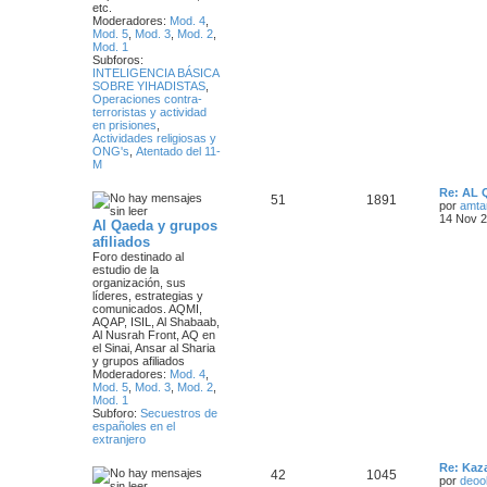
etc.
Moderadores:
Mod. 4
,
Mod. 5
,
Mod. 3
,
Mod. 2
,
Mod. 1
Subforos:
INTELIGENCIA BÁSICA
SOBRE YIHADISTAS
,
Operaciones contra-
terroristas y actividad
en prisiones
,
Actividades religiosas y
ONG's
,
Atentado del 11-
M
Ú
Re: AL
T
M
51
1891
l
por
amta
t
14 Nov 2
Al Qaeda y grupos
e
e
i
afiliados
m
m
n
Foro destinado al
o
estudio de la
m
organización, sus
a
s
e
líderes, estrategias y
n
comunicados.
AQMI,
s
s
a
AQAP, ISIL, Al Shabaab,
a
Al Nusrah Front, AQ en
j
j
el Sinai, Ansar al Sharia
e
y grupos afiliados
e
Moderadores:
Mod. 4
,
Mod. 5
,
Mod. 3
,
Mod. 2
,
s
Mod. 1
Subforo:
Secuestros de
españoles en el
extranjero
Ú
Re: Kaz
T
M
42
1045
l
por
deoo