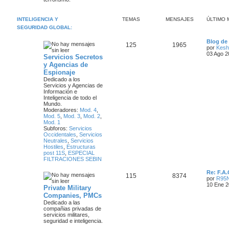
j
e
e
INTELIGENCIA Y
TEMAS
MENSAJES
ÚLTIMO 
s
SEGURIDAD GLOBAL:
Ú
Blog de 
T
M
125
1965
l
por
Kesh
t
03 Ago 2
Servicios Secretos
e
e
i
y Agencias de
m
m
n
Espionaje
o
m
Dedicado a los
a
s
e
Servicios y Agencias de
n
Información e
s
s
a
Inteligencia de todo el
a
Mundo.
j
Moderadores:
Mod. 4
,
j
e
Mod. 5
,
Mod. 3
,
Mod. 2
,
Mod. 1
e
Subforos:
Servicios
Occidentales
,
Servicios
s
Neutrales
,
Servicios
Hostiles
,
Estructuras
post 11S
,
ESPECIAL
FILTRACIONES SEBIN
Ú
Re: F.A.
T
M
115
8374
l
por
R95
t
10 Ene 2
Private Military
e
e
i
Companies, PMCs
m
m
n
Dedicado a las
o
compañias privadas de
m
servicios militares,
a
s
e
seguridad e inteligencia.
n
s
s
a