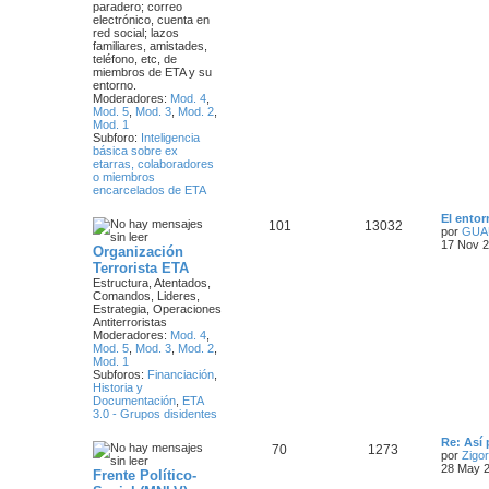
n
paradero; correo
s
s
a
electrónico, cuenta en
a
red social; lazos
j
familiares, amistades,
j
e
teléfono, etc, de
miembros de ETA y su
e
entorno.
Moderadores:
Mod. 4
,
s
Mod. 5
,
Mod. 3
,
Mod. 2
,
Mod. 1
Subforo:
Inteligencia
básica sobre ex
etarras, colaboradores
o miembros
encarcelados de ETA
Ú
El ento
T
M
101
13032
l
por
GUA
t
17 Nov 2
Organización
e
e
i
Terrorista ETA
m
m
n
Estructura, Atentados,
o
Comandos, Lideres,
m
Estrategia, Operaciones
a
s
e
Antiterroristas
n
Moderadores:
Mod. 4
,
s
s
a
Mod. 5
,
Mod. 3
,
Mod. 2
,
a
Mod. 1
j
j
Subforos:
Financiación
,
e
Historia y
e
Documentación
,
ETA
3.0 - Grupos disidentes
s
Ú
Re: Así
T
M
70
1273
l
por
Zigor
t
28 May 2
Frente Político-
e
e
i