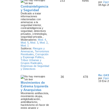
T
M
153
4946
l
por
Zigor
t
08 Ago 2
Contrainteligencia
e
e
i
y Seguridad
m
m
n
Dedicado a tratar
o
informaciones
m
relacionadas con
a
s
e
amenazas a la
n
seguridad interior,
s
s
a
contrainteligencia y
a
seguridad, detectives
j
j
privados, criminología,
e
seguridad privada...
e
Moderadores:
Mod. 4
,
Mod. 5
,
Mod. 3
,
Mod. 2
,
s
Mod. 1
Subforos:
Riesgos y
Amenazas
,
Terrorismos
Residuales
,
Corrupción
y Espionaje Político
,
Tribus Urbanas y
Grupos Radicales
,
Empresas de Seguridad
y Detectives
Ú
Re: GKS
T
M
36
478
l
por
Zigor
t
19 Ene 2
Movimientos de
e
e
i
Extrema Izquierda
m
m
n
y Anarquistas
o
m
Movimiento antifascista,
a
s
e
movimiento okupa,
n
antiglobalización,
s
s
a
antimilitarismo,
a
hacktivismo en favor de
j
estos grupos y
j