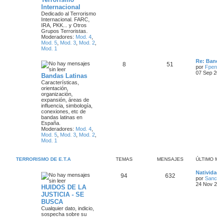
e
e
i
Internacional
m
m
n
Dedicado al Terrorismo
o
Internacional. FARC,
m
IRA, PKK... y Otros
a
s
e
Grupos Terroristas.
n
Moderadores:
Mod. 4
,
s
s
a
Mod. 5
,
Mod. 3
,
Mod. 2
,
a
Mod. 1
j
j
e
Ú
Re: Band
e
T
M
8
51
l
por
Fpen
t
07 Sep 2
Bandas Latinas
s
e
e
i
Características,
m
orientación,
m
n
o
organización,
m
expansión, áreas de
a
s
e
influencia, simbología,
n
conexiones, etc de
s
s
a
bandas latinas en
a
España.
j
j
Moderadores:
Mod. 4
,
e
Mod. 5
,
Mod. 3
,
Mod. 2
,
e
Mod. 1
s
TERRORISMO DE E.T.A
TEMAS
MENSAJES
ÚLTIMO 
Ú
Nativid
T
M
94
632
l
por
Sanc
t
24 Nov 2
HUIDOS DE LA
e
e
i
JUSTICIA - SE
m
m
n
BUSCA
o
m
Cualquier dato, indicio,
a
s
e
sospecha sobre su