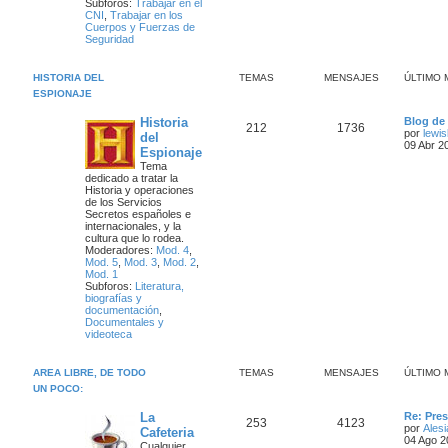
Subforos:
Trabajar en el
CNI
,
Trabajar en los
s
Cuerpos y Fuerzas de
Seguridad
HISTORIA DEL
TEMAS
MENSAJES
ÚLTIMO 
ESPIONAJE
Ú
Historia
Blog de 
T
M
212
1736
l
por
lewi
del
t
09 Abr 2
Espionaje
e
e
i
Tema
m
dedicado a tratar la
m
n
o
Historia y operaciones
m
de los Servicios
a
s
e
Secretos españoles e
n
internacionales, y la
s
s
a
cultura que lo rodea.
a
Moderadores:
Mod. 4
,
j
j
Mod. 5
,
Mod. 3
,
Mod. 2
,
e
Mod. 1
e
Subforos:
Literatura,
biografías y
s
documentación
,
Documentales y
videoteca
AREA LIBRE, DE TODO
TEMAS
MENSAJES
ÚLTIMO 
UN POCO:
Ú
La
Re: Pre
T
M
253
4123
l
por
Alesi
Cafeteria
t
04 Ago 2
Cualquier