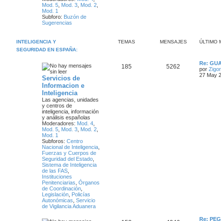
Mod. 5
,
Mod. 3
,
Mod. 2
,
e
Mod. 1
Subforo:
Buzón de
s
Sugerencias
INTELIGENCIA Y
TEMAS
MENSAJES
ÚLTIMO 
SEGURIDAD EN ESPAÑA:
Ú
Re: GUA
T
M
185
5262
l
por
Zigor
t
27 May 2
Servicios de
e
e
i
Informacion e
m
m
n
Inteligencia
o
m
Las agencias, unidades
a
s
e
y centros de
n
inteligencia, información
s
s
a
y análisis españolas
a
Moderadores:
Mod. 4
,
j
Mod. 5
,
Mod. 3
,
Mod. 2
,
j
e
Mod. 1
Subforos:
Centro
e
Nacional de Inteligencia
,
Fuerzas y Cuerpos de
s
Seguridad del Estado
,
Sistema de Inteligencia
de las FAS
,
Instituciones
Penitenciarias
,
Órganos
de Coordinación
,
Legislación
,
Policías
Autonómicas
,
Servicio
de Vigilancia Aduanera
Ú
Re: PEG