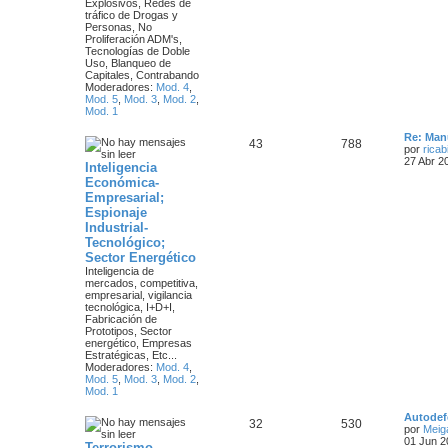
Explosivos, Redes de
e
tráfico de Drogas y
e
Personas, No
Proliferación ADM's,
s
Tecnologías de Doble
Uso, Blanqueo de
Capitales, Contrabando
Moderadores:
Mod. 4
,
Mod. 5
,
Mod. 3
,
Mod. 2
,
Mod. 1
Ú
Re: Ma
T
M
43
788
l
por
ricab
t
27 Abr 2
Inteligencia
e
e
i
Económica-
m
m
n
Empresarial;
o
m
Espionaje
a
s
e
Industrial-
n
Tecnológico;
s
s
a
Sector Energético
a
j
Inteligencia de
j
e
mercados, competitiva,
empresarial, vigilancia
e
tecnológica, I+D+I,
Fabricación de
s
Prototipos, Sector
energético, Empresas
Estratégicas, Etc...
Moderadores:
Mod. 4
,
Mod. 5
,
Mod. 3
,
Mod. 2
,
Mod. 1
Ú
Autodef
T
M
32
530
l
por
Meiga
t
01 Jun 2
Terrorismo