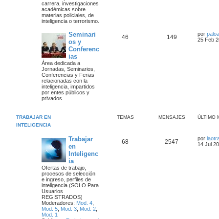
e
carrera,
investigaciones
e
académicas
sobre
materias policiales, de
inteligencia o terrorismo.
s
Ú
Seminari
por
paloa
T
M
46
149
l
25 Feb 2
os y
t
Conferenc
e
e
i
ias
m
m
n
o
Área dedicada a
m
Jornadas, Seminarios,
a
s
e
Conferencias y Ferias
n
relacionadas con la
s
inteligencia, impartidos
s
a
a
por entes públicos y
j
privados.
j
e
e
TRABAJAR EN
TEMAS
MENSAJES
ÚLTIMO 
INTELIGENCIA
s
Ú
Trabajar
por
laot
T
M
68
2547
l
14 Jul 2
en
t
Inteligenc
e
e
i
ia
m
m
n
o
Ofertas de trabajo,
m
procesos de selección
a
s
e
e ingreso, perfiles de
n
inteligencia
(SOLO Para
s
Usuarios
s
a
a
REGISTRADOS)
j
Moderadores:
Mod. 4
,
j
e
Mod. 5
,
Mod. 3
,
Mod. 2
,
Mod. 1
e