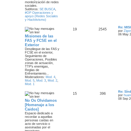
e
monitorización de redes
sociales.
e
Subforos:
SE BUSCA
,
#OP Operaciones y
s
apoyo (Redes Sociales
y Hacktivismo)
Ú
Re: MIS
T
M
19
2545
l
por
Zigor
t
06 May 2
Misiones de las
e
e
i
FAS y FCSE en el
m
m
n
Exterior
o
m
Despliegue de las FAS y
a
s
e
FCSE en el exterior,
n
Seguimiento de
s
s
a
Operaciones, Posibles
a
zonas de actuación,
j
TTP's enemigas,
j
e
Reglas de
Enfrentamiento...
e
Moderadores:
Mod. 4
,
Mod. 5
,
Mod. 3
,
Mod. 2
,
s
Mod. 1
Ú
Re: Sín
T
M
15
396
l
por
huani
t
08 Sep 2
No Os Olvidamos
e
e
i
[Homenaje a los
m
m
n
Caidos]
o
m
Espacio dedicado a
a
s
e
recordar a aquellas
n
personas caídas en
s
s
a
acto de servicio o
a
asesinadas por el
j
terrorismo.