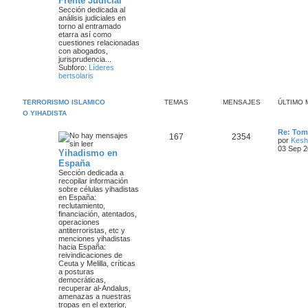
Frente Judicial
e
e
i
Sección dedicada al
m
análisis judiciales en
m
n
o
torno al entramado
m
etarra así como
a
s
e
cuestiones relacionadas
n
con abogados,
s
s
a
jurisprudencia...
a
Subforo:
Líderes
j
j
bertsolaris
e
e
TERRORISMO ISLAMICO
TEMAS
MENSAJES
ÚLTIMO 
s
O YIHADISTA
Ú
Re: Tom
T
M
167
2354
l
por
Kesh
t
03 Sep 2
Yihadismo en
e
e
i
España
m
m
n
Sección dedicada a
o
recopilar información
m
sobre células
yihadistas
a
s
e
en España
:
n
reclutamiento,
s
s
a
financiación, atentados,
a
operaciones
j
j
antiterroristas, etc y
e
menciones yihadistas
e
hacia España
:
reivindicaciones de
s
Ceuta y Melilla, críticas
a posturas
democráticas,
recuperar al-Andalus,
amenazas a nuestras
tropas en el exterior,