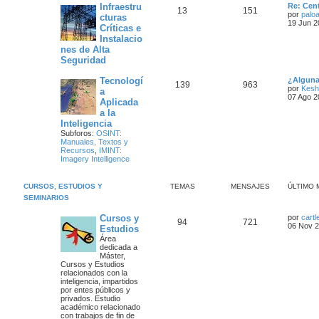
Ú
Infraestru
Re: Cen
T
M
13
151
l
por
paloa
cturas
t
19 Jun 2
Críticas e
e
e
i
Instalacio
m
m
n
o
nes de Alta
m
Seguridad
a
s
e
n
Ú
Tecnologí
¿Alguna
s
s
T
a
M
139
963
l
por
Kesh
a
a
t
07 Ago 2
j
Aplicada
e
j
e
i
e
a la
m
m
e
n
o
Inteligencia
m
Subforos:
OSINT:
a
s
s
e
Manuales, Textos y
n
Recursos
,
IMINT:
s
s
a
Imagery Intelligence
a
j
j
e
CURSOS, ESTUDIOS Y
TEMAS
MENSAJES
ÚLTIMO 
e
SEMINARIOS
s
Ú
Cursos y
por
cartl
T
M
94
721
l
06 Nov 2
Estudios
t
Área
e
e
i
dedicada a
m
Máster,
m
n
o
Cursos y Estudios
m
relacionados con la
a
s
e
inteligencia, impartidos
n
por entes públicos y
s
s
a
privados.
Estudio
a
académico
relacionado
j
j
con trabajos de fin de