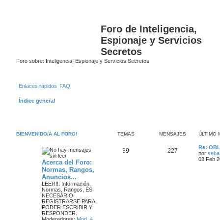
Foro de Inteligencia,
Espionaje y Servicios
Secretos
Foro sobre: Inteligencia, Espionaje y Servicios Secretos
Enlaces rápidos
FAQ
Índice general
BIENVENIDO/A AL FORO!
TEMAS
MENSAJES
ÚLTIMO 
Ú
Re: OB
T
M
39
227
l
por
seba
t
03 Feb 2
Acerca del Foro:
e
e
i
Normas, Rangos,
m
m
n
Anuncios...
o
m
LEER!!:
Información,
a
s
e
Normas, Rangos,
ES
n
NECESARIO
s
s
a
REGISTRARSE PARA
a
PODER ESCRIBIR Y
j
RESPONDER
.
j
e
Moderadores:
Mod. 4
,