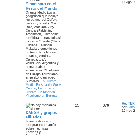
t
14 Ago 2
Yihadismo en el
e
e
i
Resto del Mundo
m
m
n
Oriente Medio
(zona
o
geográfica que incluye
m
los países del Golfo y
a
s
e
vecinos, Israel y Mar
n
Rojo)
Asia del Sur y
s
s
a
Central
(Pakistán,
a
Afganistán, Chechenia,
j
j
repúblicas exsoviéticas)
e
Extremo Oriente
(China,
e
Filipinas, Tailandia,
Malasia y conexiones
s
en Australia y Nueva
Zelanda)
América
Canadá, USA,
Venezuela, Argentina y
demás países
americanos
Yihadismo
en Europa
Terrorismo
en territorio europeo
Subforos:
En Oriente
Medio
,
En Asia del Sur y
Central
,
En Extremo
Oriente
,
En America
,
Yihadismo en Europa
Ú
Re: TE
T
M
15
378
l
por
Lobo
t
10 Nov 2
DAESH y grupos
e
e
i
afiliados
m
m
n
Tema dedicado a
o
recopilar información
m
sobre Técnicas,
a
s
e
Tácticas y
n