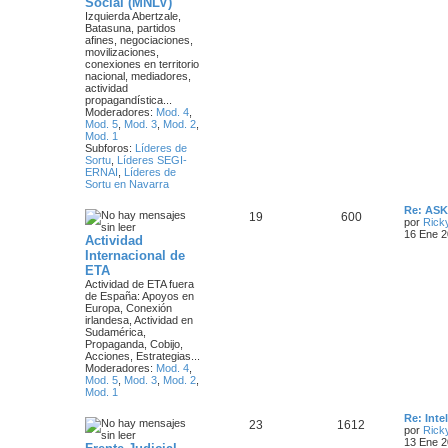
Social (MNLV)
m
m
n
Izquierda Abertzale,
o
Batasuna, partidos
m
afines, negociaciones,
a
s
e
movilizaciones,
n
conexiones en territorio
s
s
a
nacional, mediadores,
a
actividad
j
j
propagandística...
e
Moderadores:
Mod. 4
,
e
Mod. 5
,
Mod. 3
,
Mod. 2
,
Mod. 1
s
Subforos:
Líderes de
Sortu
,
Líderes SEGI-
ERNAI
,
Líderes de
Sortu en Navarra
Ú
Re: AS
T
M
19
600
l
por
Rick
t
16 Ene 2
Actividad
e
e
i
Internacional de
m
m
n
ETA
o
m
Actividad de ETA fuera
a
s
e
de España: Apoyos en
n
Europa, Conexión
s
s
a
irlandesa, Actividad en
a
Sudamérica,
j
Propaganda, Cobijo,
j
e
Acciones, Estrategias...
Moderadores:
Mod. 4
,
e
Mod. 5
,
Mod. 3
,
Mod. 2
,
Mod. 1
s
Ú
Re: Int
T
M
23
1612
l
por
Rick
t
13 Ene 2