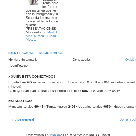
e
e
i
Tema para
m
los foreros,
m
n
o
que no tenga que ver
m
con la Inteligencia y la
a
s
e
Seguridad, tomate un
n
cafe y habla de lo que
s
s
a
quieras.
a
PRESENTACIONES
j
j
Moderadores:
Mod. 4
,
e
Mod. 5
,
Mod. 3
,
Mod. 2
,
e
Mod. 1
s
IDENTIFICARSE
•
REGISTRARSE
Nombre de Usuario:
Contraseña:
Olvidé 
¿QUIÉN ESTÁ CONECTADO?
En total hay
952
usuarios conectados :: 1 registrado, 0 ocultos y 951 invitados (basado
minutos)
La mayor cantidad de usuarios identificados fue
21867
el 02 Jun 2026 03:16
ESTADÍSTICAS
Mensajes totales
69445
• Temas totales
2476
• Usuarios totales
9059
• Nuestro usuari
Índice general
Borrar coo
Desarrollado por
phpBB
® Forum Software © phpBB Limited