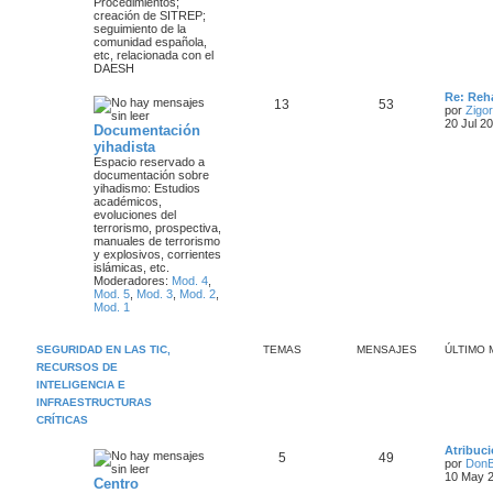
Procedimientos;
s
s
a
creación de SITREP;
a
seguimiento de la
j
j
comunidad española,
e
etc, relacionada con el
e
DAESH
s
Ú
Re: Reha
T
M
13
53
l
por
Zigor
t
20 Jul 2
Documentación
e
e
i
yihadista
m
m
n
Espacio reservado a
o
documentación sobre
m
yihadismo: Estudios
a
s
e
académicos,
n
evoluciones del
s
s
a
terrorismo, prospectiva,
a
manuales de terrorismo
j
j
y explosivos, corrientes
e
islámicas, etc.
e
Moderadores:
Mod. 4
,
Mod. 5
,
Mod. 3
,
Mod. 2
,
s
Mod. 1
SEGURIDAD EN LAS TIC,
TEMAS
MENSAJES
ÚLTIMO 
RECURSOS DE
INTELIGENCIA E
INFRAESTRUCTURAS
CRÍTICAS
Ú
Atribuc
T
M
5
49
l
por
DonB
t
10 May 2
Centro
e
e
i