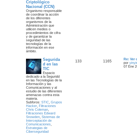
Criptológico
m
m
n
Nacional (CCN)
o
m
Organismo responsable
a
s
e
de coordinar la acción
n
de los diferentes
s
s
a
organismos de la
a
Administración que
j
utilicen medios o
j
e
procedimientos de cifra
y de garantizar la
e
seguridad de las
tecnologías de la
s
información en ese
ámbito.
Ú
Segurida
Re: Ver 
T
M
133
1165
l
por
yinyi
d en las
t
07 Ene 2
TIC
e
e
i
Espacio
m
dedicado a la Seguridd
m
n
o
en las Tecnologías de la
m
Información y las
a
s
e
Comunicaciones y al
n
estudio de las diferentes
s
s
a
amenazas contra esta
a
materia.
j
j
Subforos:
STIC
,
Grupos
e
Hacker
,
Filtraciones
e
Chris Coleman
,
Filtraciones Edward
s
Snowden
,
Sistemas de
Interceptación de
Comunicaciones
,
Estrategias de
Ciberseguridad