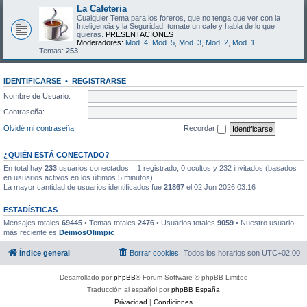
La Cafeteria
Cualquier Tema para los foreros, que no tenga que ver con la
Inteligencia y la Seguridad, tomate un cafe y habla de lo que
quieras.
PRESENTACIONES
Moderadores:
Mod. 4
,
Mod. 5
,
Mod. 3
,
Mod. 2
,
Mod. 1
Temas:
253
IDENTIFICARSE
•
REGISTRARSE
Nombre de Usuario:
Contraseña:
Olvidé mi contraseña
Recordar
¿QUIÉN ESTÁ CONECTADO?
En total hay
233
usuarios conectados :: 1 registrado, 0 ocultos y 232 invitados (basados
en usuarios activos en los últimos 5 minutos)
La mayor cantidad de usuarios identificados fue
21867
el 02 Jun 2026 03:16
ESTADÍSTICAS
Mensajes totales
69445
• Temas totales
2476
• Usuarios totales
9059
• Nuestro usuario
más reciente es
DeimosOlimpic
Índice general
Borrar cookies
Todos los horarios son
UTC+02:00
Desarrollado por
phpBB
® Forum Software © phpBB Limited
Traducción al español por
phpBB España
Privacidad
|
Condiciones