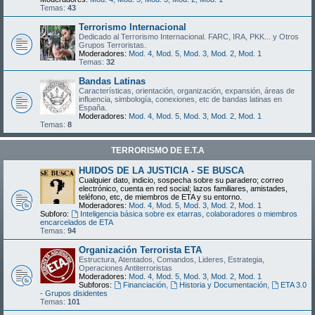
Temas:
43
Terrorismo Internacional
Dedicado al Terrorismo Internacional. FARC, IRA, PKK... y Otros
Grupos Terroristas.
Moderadores:
Mod. 4
,
Mod. 5
,
Mod. 3
,
Mod. 2
,
Mod. 1
Temas:
32
Bandas Latinas
Características, orientación, organización, expansión, áreas de
influencia, simbología, conexiones, etc de bandas latinas en
España.
Moderadores:
Mod. 4
,
Mod. 5
,
Mod. 3
,
Mod. 2
,
Mod. 1
Temas:
8
TERRORISMO DE E.T.A
HUIDOS DE LA JUSTICIA - SE BUSCA
Cualquier dato, indicio, sospecha sobre su paradero; correo
electrónico, cuenta en red social; lazos familiares, amistades,
teléfono, etc, de miembros de ETA y su entorno.
Moderadores:
Mod. 4
,
Mod. 5
,
Mod. 3
,
Mod. 2
,
Mod. 1
Subforo:
Inteligencia básica sobre ex etarras, colaboradores o miembros
encarcelados de ETA
Temas:
94
Organización Terrorista ETA
Estructura, Atentados, Comandos, Lideres, Estrategia,
Operaciones Antiterroristas
Moderadores:
Mod. 4
,
Mod. 5
,
Mod. 3
,
Mod. 2
,
Mod. 1
Subforos:
Financiación
,
Historia y Documentación
,
ETA 3.0
- Grupos disidentes
Temas:
101