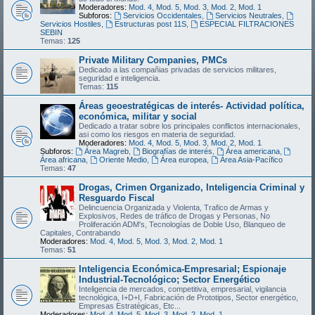
Moderadores:
Mod. 4
,
Mod. 5
,
Mod. 3
,
Mod. 2
,
Mod. 1
Subforos:
Servicios Occidentales
,
Servicios Neutrales
,
Servicios Hostiles
,
Estructuras post 11S
,
ESPECIAL FILTRACIONES
SEBIN
Temas:
125
Private Military Companies, PMCs
Dedicado a las compañias privadas de servicios militares,
seguridad e inteligencia.
Temas:
115
Áreas geoestratégicas de interés- Actividad política,
económica, militar y social
Dedicado a tratar sobre los principales conflictos internacionales,
asi como los riesgos en materia de seguridad.
Moderadores:
Mod. 4
,
Mod. 5
,
Mod. 3
,
Mod. 2
,
Mod. 1
Subforos:
Área Magreb
,
Biografías de interés
,
Área americana
,
Área africana
,
Oriente Medio
,
Área europea
,
Área Asia-Pacífico
Temas:
47
Drogas, Crimen Organizado, Inteligencia Criminal y
Resguardo Fiscal
Delincuencia Organizada y Violenta, Trafico de Armas y
Explosivos, Redes de tráfico de Drogas y Personas, No
Proliferación ADM's, Tecnologías de Doble Uso, Blanqueo de
Capitales, Contrabando
Moderadores:
Mod. 4
,
Mod. 5
,
Mod. 3
,
Mod. 2
,
Mod. 1
Temas:
51
Inteligencia Económica-Empresarial; Espionaje
Industrial-Tecnológico; Sector Energético
Inteligencia de mercados, competitiva, empresarial, vigilancia
tecnológica, I+D+I, Fabricación de Prototipos, Sector energético,
Empresas Estratégicas, Etc...
Moderadores:
Mod. 4
,
Mod. 5
,
Mod. 3
,
Mod. 2
,
Mod. 1