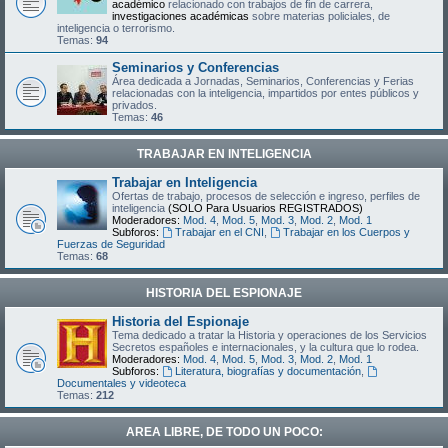
académico
relacionado con trabajos de fin de carrera,
investigaciones académicas
sobre materias policiales, de
inteligencia o terrorismo.
Temas:
94
Seminarios y Conferencias
Área dedicada a Jornadas, Seminarios, Conferencias y Ferias
relacionadas con la inteligencia, impartidos por entes públicos y
privados.
Temas:
46
TRABAJAR EN INTELIGENCIA
Trabajar en Inteligencia
Ofertas de trabajo, procesos de selección e ingreso, perfiles de
inteligencia
(SOLO Para Usuarios REGISTRADOS)
Moderadores:
Mod. 4
,
Mod. 5
,
Mod. 3
,
Mod. 2
,
Mod. 1
Subforos:
Trabajar en el CNI
,
Trabajar en los Cuerpos y
Fuerzas de Seguridad
Temas:
68
HISTORIA DEL ESPIONAJE
Historia del Espionaje
Tema dedicado a tratar la Historia y operaciones de los Servicios
Secretos españoles e internacionales, y la cultura que lo rodea.
Moderadores:
Mod. 4
,
Mod. 5
,
Mod. 3
,
Mod. 2
,
Mod. 1
Subforos:
Literatura, biografías y documentación
,
Documentales y videoteca
Temas:
212
AREA LIBRE, DE TODO UN POCO: