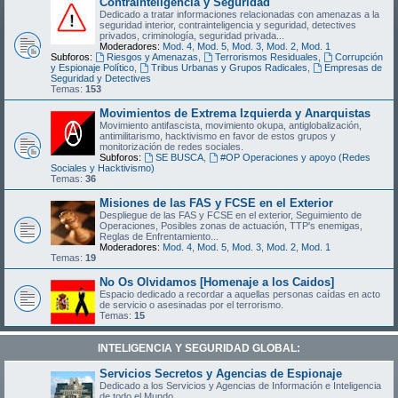
Contrainteligencia y Seguridad
Dedicado a tratar informaciones relacionadas con amenazas a la
seguridad interior, contrainteligencia y seguridad, detectives
privados, criminología, seguridad privada...
Moderadores:
Mod. 4
,
Mod. 5
,
Mod. 3
,
Mod. 2
,
Mod. 1
Subforos:
Riesgos y Amenazas
,
Terrorismos Residuales
,
Corrupción
y Espionaje Político
,
Tribus Urbanas y Grupos Radicales
,
Empresas de
Seguridad y Detectives
Temas:
153
Movimientos de Extrema Izquierda y Anarquistas
Movimiento antifascista, movimiento okupa, antiglobalización,
antimilitarismo, hacktivismo en favor de estos grupos y
monitorización de redes sociales.
Subforos:
SE BUSCA
,
#OP Operaciones y apoyo (Redes
Sociales y Hacktivismo)
Temas:
36
Misiones de las FAS y FCSE en el Exterior
Despliegue de las FAS y FCSE en el exterior, Seguimiento de
Operaciones, Posibles zonas de actuación, TTP's enemigas,
Reglas de Enfrentamiento...
Moderadores:
Mod. 4
,
Mod. 5
,
Mod. 3
,
Mod. 2
,
Mod. 1
Temas:
19
No Os Olvidamos [Homenaje a los Caidos]
Espacio dedicado a recordar a aquellas personas caídas en acto
de servicio o asesinadas por el terrorismo.
Temas:
15
INTELIGENCIA Y SEGURIDAD GLOBAL:
Servicios Secretos y Agencias de Espionaje
Dedicado a los Servicios y Agencias de Información e Inteligencia
de todo el Mundo.