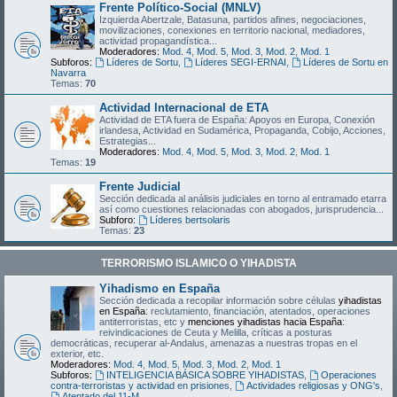
Frente Político-Social (MNLV)
Izquierda Abertzale, Batasuna, partidos afines, negociaciones,
movilizaciones, conexiones en territorio nacional, mediadores,
actividad propagandística...
Moderadores:
Mod. 4
,
Mod. 5
,
Mod. 3
,
Mod. 2
,
Mod. 1
Subforos:
Líderes de Sortu
,
Líderes SEGI-ERNAI
,
Líderes de Sortu en
Navarra
Temas:
70
Actividad Internacional de ETA
Actividad de ETA fuera de España: Apoyos en Europa, Conexión
irlandesa, Actividad en Sudamérica, Propaganda, Cobijo, Acciones,
Estrategias...
Moderadores:
Mod. 4
,
Mod. 5
,
Mod. 3
,
Mod. 2
,
Mod. 1
Temas:
19
Frente Judicial
Sección dedicada al análisis judiciales en torno al entramado etarra
así como cuestiones relacionadas con abogados, jurisprudencia...
Subforo:
Líderes bertsolaris
Temas:
23
TERRORISMO ISLAMICO O YIHADISTA
Yihadismo en España
Sección dedicada a recopilar información sobre células
yihadistas
en España
: reclutamiento, financiación, atentados, operaciones
antiterroristas, etc y
menciones yihadistas hacia España
:
reivindicaciones de Ceuta y Melilla, críticas a posturas
democráticas, recuperar al-Andalus, amenazas a nuestras tropas en el
exterior, etc.
Moderadores:
Mod. 4
,
Mod. 5
,
Mod. 3
,
Mod. 2
,
Mod. 1
Subforos:
INTELIGENCIA BÁSICA SOBRE YIHADISTAS
,
Operaciones
contra-terroristas y actividad en prisiones
,
Actividades religiosas y ONG's
,
Atentado del 11-M