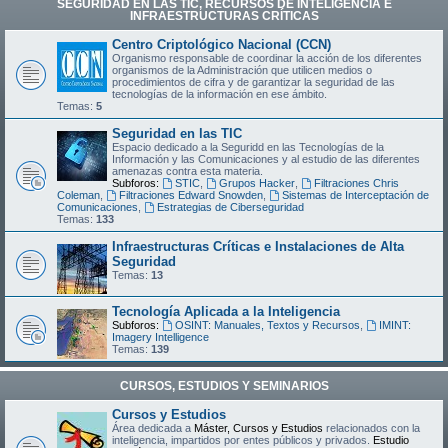
SEGURIDAD EN LAS TIC, RECURSOS DE INTELIGENCIA E
INFRAESTRUCTURAS CRÍTICAS
Centro Criptológico Nacional (CCN)
Organismo responsable de coordinar la acción de los diferentes
organismos de la Administración que utilicen medios o
procedimientos de cifra y de garantizar la seguridad de las
tecnologías de la información en ese ámbito.
Temas:
5
Seguridad en las TIC
Espacio dedicado a la Seguridd en las Tecnologías de la
Información y las Comunicaciones y al estudio de las diferentes
amenazas contra esta materia.
Subforos:
STIC
,
Grupos Hacker
,
Filtraciones Chris
Coleman
,
Filtraciones Edward Snowden
,
Sistemas de Interceptación de
Comunicaciones
,
Estrategias de Ciberseguridad
Temas:
133
Infraestructuras Críticas e Instalaciones de Alta
Seguridad
Temas:
13
Tecnología Aplicada a la Inteligencia
Subforos:
OSINT: Manuales, Textos y Recursos
,
IMINT:
Imagery Intelligence
Temas:
139
CURSOS, ESTUDIOS Y SEMINARIOS
Cursos y Estudios
Área dedicada a
Máster, Cursos y Estudios
relacionados con la
inteligencia, impartidos por entes públicos y privados.
Estudio