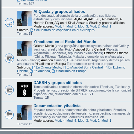
Temas:
167
Al Qaeda y grupos afiliados
Foro destinado al estudio de la organización, sus líderes,
estrategias y comunicados.
AQMI, AQAP, ISIL, Al Shabaab, Al
Nusrah Front, AQ en el Sinai, Ansar al Sharia y grupos afiliados
Moderadores:
Mod. 4
,
Mod. 5
,
Mod. 3
,
Mod. 2
,
Mod. 1
Subforo:
Secuestros de españoles en el extranjero
Temas:
51
Yihadismo en el Resto del Mundo
Oriente Medio
(zona geográfica que incluye los países del Golfo y
vecinos, Israel y Mar Rojo)
Asia del Sur y Central
(Pakistán,
Afganistán, Chechenia, repúblicas exsoviéticas)
Extremo Oriente
(China, Filipinas, Tailandia, Malasia y conexiones en Australia y
Nueva Zelanda)
América
Canadá, USA, Venezuela, Argentina y demás países
americanos
Yihadismo en Europa
Terrorismo en territorio europeo
Subforos:
En Oriente Medio
,
En Asia del Sur y Central
,
En Extremo
Oriente
,
En America
,
Yihadismo en Europa
Temas:
42
DAESH y grupos afiliados
Tema dedicado a recopilar información sobre Técnicas, Tácticas y
Procedimientos; creación de SITREP; seguimiento de la comunidad
española, etc, relacionada con el DAESH
Temas:
15
Documentación yihadista
Espacio reservado a documentación sobre yihadismo: Estudios
académicos, evoluciones del terrorismo, prospectiva, manuales de
terrorismo y explosivos, corrientes islámicas, etc.
Moderadores:
Mod. 4
,
Mod. 5
,
Mod. 3
,
Mod. 2
,
Mod. 1
Temas:
13