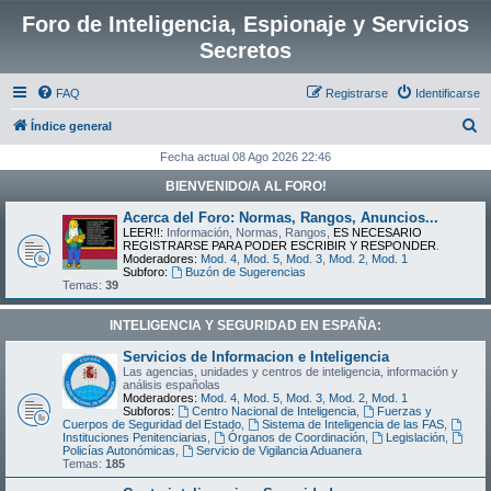
Foro de Inteligencia, Espionaje y Servicios
Secretos
FAQ
Registrarse
Identificarse
B
Índice general
u
Fecha actual 08 Ago 2026 22:46
s
BIENVENIDO/A AL FORO!
c
Acerca del Foro: Normas, Rangos, Anuncios...
a
LEER!!:
Información, Normas, Rangos,
ES NECESARIO
REGISTRARSE PARA PODER ESCRIBIR Y RESPONDER
.
r
Moderadores:
Mod. 4
,
Mod. 5
,
Mod. 3
,
Mod. 2
,
Mod. 1
Subforo:
Buzón de Sugerencias
Temas:
39
INTELIGENCIA Y SEGURIDAD EN ESPAÑA:
Servicios de Informacion e Inteligencia
Las agencias, unidades y centros de inteligencia, información y
análisis españolas
Moderadores:
Mod. 4
,
Mod. 5
,
Mod. 3
,
Mod. 2
,
Mod. 1
Subforos:
Centro Nacional de Inteligencia
,
Fuerzas y
Cuerpos de Seguridad del Estado
,
Sistema de Inteligencia de las FAS
,
Instituciones Penitenciarias
,
Órganos de Coordinación
,
Legislación
,
Policías Autonómicas
,
Servicio de Vigilancia Aduanera
Temas:
185