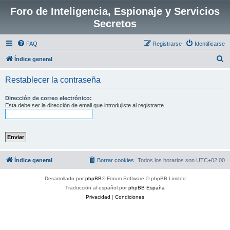
Foro de Inteligencia, Espionaje y Servicios
Secretos
FAQ
Registrarse
Identificarse
B
Índice general
u
Restablecer la contraseña
s
c
Dirección de correo electrónico:
Esta debe ser la dirección de email que introdujiste al registrarte.
a
r
Índice general
Borrar cookies
Todos los horarios son
UTC+02:00
Desarrollado por
phpBB
® Forum Software © phpBB Limited
Traducción al español por
phpBB España
Privacidad
|
Condiciones