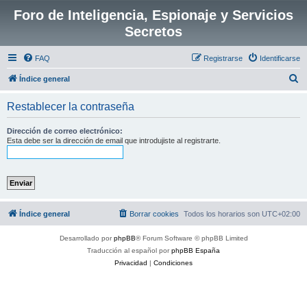
Foro de Inteligencia, Espionaje y Servicios
Secretos
FAQ
Registrarse
Identificarse
B
Índice general
u
Restablecer la contraseña
s
c
Dirección de correo electrónico:
Esta debe ser la dirección de email que introdujiste al registrarte.
a
r
Índice general
Borrar cookies
Todos los horarios son
UTC+02:00
Desarrollado por
phpBB
® Forum Software © phpBB Limited
Traducción al español por
phpBB España
Privacidad
|
Condiciones