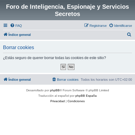
Foro de Inteligencia, Espionaje y Servicios
Secretos
FAQ
Registrarse
Identificarse
B
Índice general
u
Borrar cookies
s
c
¿Estás seguro de querer borrar todas las cookies de este sitio?
a
r
Índice general
Borrar cookies
Todos los horarios son
UTC+02:00
Desarrollado por
phpBB
® Forum Software © phpBB Limited
Traducción al español por
phpBB España
Privacidad
|
Condiciones